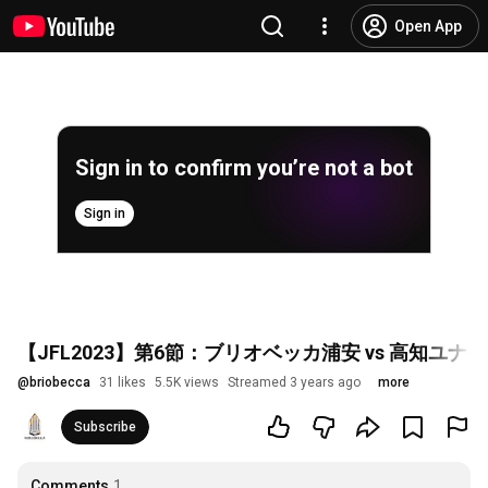
Open App
Sign in to confirm you’re not a bot
Sign in
【JFL2023】第6節：ブリオベッカ浦安 vs 高知ユナ
@
briobecca
31 likes
5.5K views
Streamed 3 years ago
more
Subscribe
Comments
1