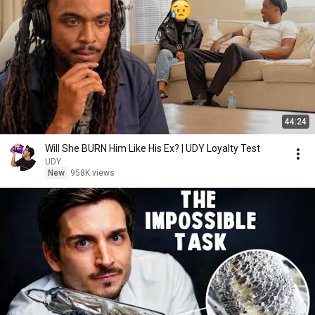
44:24
Will She BURN Him Like His Ex? | UDY Loyalty Test
UDY
New
958K views