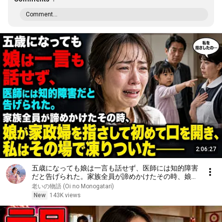
Comment...
2:06:27
五歳になっても娘は一言も話せず、医師には知的障害
だと告げられた。家族全員が諦めかけたその時、娘が
家政婦を指さして初めて口を開き、私はその場で凍り
老いの物語 (Oi no Monogatari)
ついた――
New
143K views