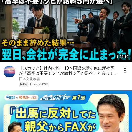
1:44:10
【スカッと】社内で唯一10ヶ国語を話す俺に新社長
が「高卒は不要！クビか給料５円か選べ」と言ってき
た。そのまま辞めた結果
日本文化物語
New
167K views