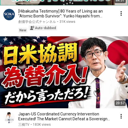
44:51
[Hibakusha Testimony] 80 Years of Living as an
"Atomic Bomb Survivor": Yuriko Hayashi from
Hirosh...
創価学会公式チャンネル
•
31K views
Auto-dubbed
New
20:57
Japan-US Coordinated Currency Intervention
Executed! The Market Cannot Defeat a Sovereign
Currenc...
三橋TV
•
183K views