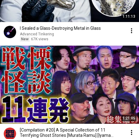
1:11:13
I Sealed a Glass-Destroying Metal in Glass
Advanced Tinkering
New
67K views
1:21:05
[Compilation #20] A Special Collection of 11
Terrifying Ghost Stories [Murata Ramu] [Iyama