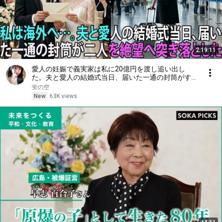
2:19:11
愛人の妊娠で義実家は私に20億円を渡し追い出し
た。夫と愛人の結婚式当日、届いた一通の封筒がすべ
てを終わらせた――| 感動する話 | スカッとする話
蛍の空
New
63K views