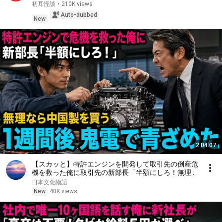
Ryokic...
初耳怪談
•
210K views
Auto-dubbed
New
2:04:07
【スカッと】特許エンジンを開発して取引先の倒産危
機を救った俺に取引先の新部長「半額にしろ！無理な
ら中国製を買う」1週間後、部長から鬼電→俺「お宅
日本文化物語
の競合と5倍で独占契約済みです」
New
40K views