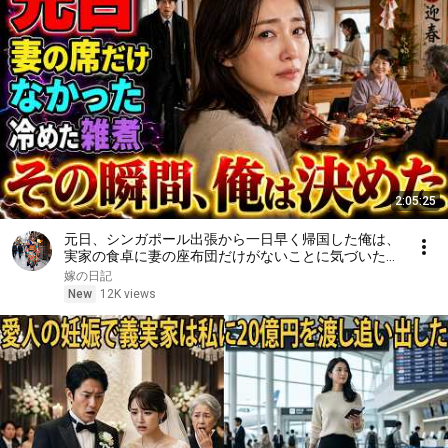
2:05:25
元日、シンガポール出張から一日早く帰国した俺は、
実家の食卓に妻の座布団だけがないことに気づいた。
上機嫌な母の横を通り、台所で冷えた雑煮を一人です
嫁の日記
する妻を見た瞬間、俺は黙って翌朝の手続きを決めた
New
12K views
――