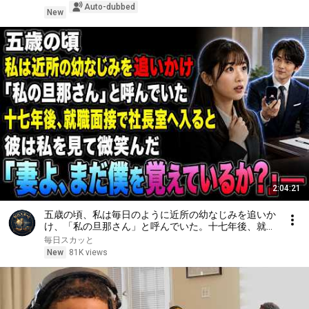
Auto-dubbed
New
2:04:21
五歳の頃、私は毎日のように近所の幼なじみを追いか
け、「私の旦那さん」と呼んでいた。十七年後、就職
面接で社長室へ入ると、彼は私を見て微笑んだ。「妻
毎日スカッと
よ、まだ僕を覚えているか？」――
New
81K views