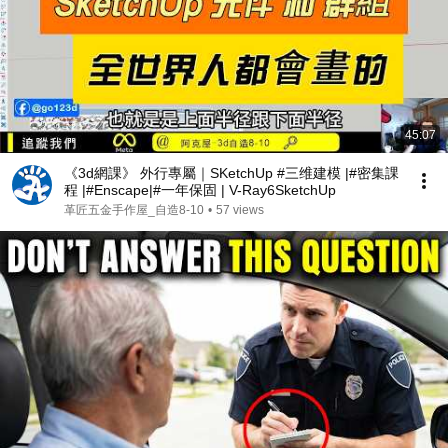
45:07
《3d網課》 外行專屬｜SKetchUp #三维建模 |#密集課
程 |#Enscape|#一年保固 | V-Ray6SketchUp
革匠五金手作屋_自造8-10
•
57 views