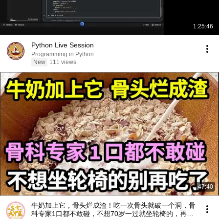
1:25:46
Python Live Session
Programming in Python
New
111 views
47:40
牛奶加上它，骨头烂成渣！吃一次骨头就破一个洞，骨
科专家1口都不敢碰，不想70岁一过就坐轮椅的，再喜