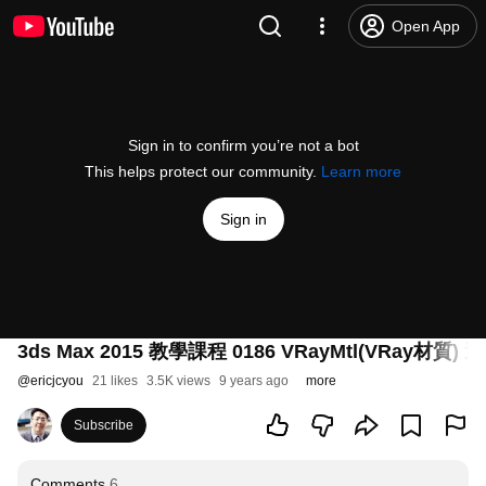
Open App
Sign in to confirm you’re not a bot
This helps protect our community.
Learn more
Sign in
3ds Max 2015 教學課程 0186 VRayMtl(VRay材質)
@
ericjcyou
21 likes
3.5K views
9 years ago
more
Subscribe
Comments
6