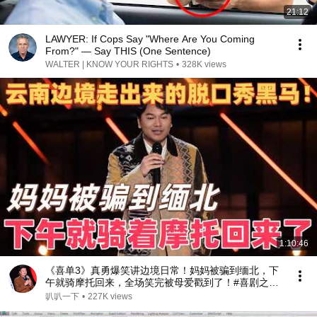
21:12
LAWYER: If Cops Say "Where Are You Coming
From?" — Say THIS (One Sentence)
WALTER | KNOW YOUR RIGHTS
•
328K views
1:10:46
《喜单3》真勇爆笑讲边境日常！妈妈被骗到缅北，下
午就骑摩托回来，全场笑完被母爱戳到了！#喜剧之王
单口季 #脱口秀 #搞笑 #喜剧 #funny #综艺
叭叭一下
•
227K views