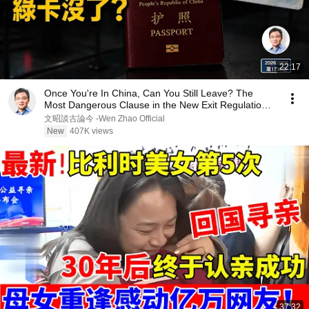
22:17
Once You're In China, Can You Still Leave? The
Most Dangerous Clause in the New Exit Regulations
...
文昭談古論今 -Wen Zhao Official
New
407K views
37:32