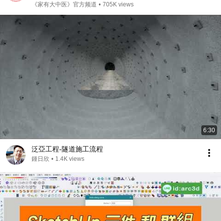
欢都要忌口！【家庭大医生】
《家有大中医》官方频道
•
705K views
6:30
泛亞工程-隧道施工流程
鍾日欣
•
1.4K views