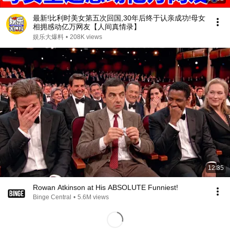
最新!比利时美女第五次回国,30年后终于认亲成功!母女
相拥感动亿万网友【人间真情录】
娱乐大爆料
•
208K views
12:35
Rowan Atkinson at His ABSOLUTE Funniest!
Binge Central
•
5.6M views