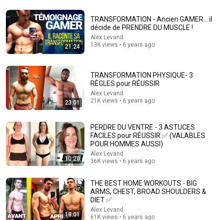
TRANSFORMATION - Ancien GAMER... il
décide de PRENDRE DU MUSCLE !
Alex Levand
13K views • 6 years ago
21:24
TRANSFORMATION PHYSIQUE- 3
RÈGLES pour RÉUSSIR
Alex Levand
21K views • 6 years ago
23:01
2:30:09
PERDRE DU VENTRE - 3 ASTUCES
Mon mari a dit que ma grossesse le dégoûtait. Ses
FACILES pour RÉUSSIR ✅ (VALABLES
excuses sont arrivées bien trop tard...
POUR HOMMES AUSSI)
Familles en Ruine
Alex Levand
New
26K views
10:20
36K views • 6 years ago
THE BEST HOME WORKOUTS - BIG
ARMS, CHEST, BROAD SHOULDERS &
DIET ✅
Alex Levand
18:01
61K views • 6 years ago