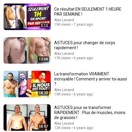
Ce résultat EN SEULEMENT 1 HEURE
Will She BURN Him Like His Ex? | UDY Loyalty Test
PAR SEMAINE !
UDY
Alex Levand
New
1.4M views
15K views • 7 years ago
5:10
ASTUCES pour changer de corps
rapidement !
Alex Levand
17K views • 6 years ago
13:08
La transformation VRAIMENT
incroyable ! Comment y arriver toi aussi
?
Alex Levand
18:30
10K views • 6 years ago
9:02
Street Workout 2026: The ULTIMATE Guide to Getting
ASTUCES pour se transformer
Started and Transforming Your Body (Beginner t...
RAPIDEMENT : Plus de muscles, moins
de graisses !
Gravi_john
Auto-dubbed
Alex Levand
3.3K views
16:07
12K views • 6 years ago