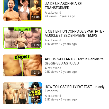
J'AIDE UN ABONNÉ A SE
TRANSFORMER.
Alex Levand
4K views • 7 years ago
12:00
IL OBTIENT UN CORPS DE SPARTIATE -
MUSCLE ET SEC EN MEME TEMPS
Alex Levand
12K views • 7 years ago
11:20
31:59
Pourquoi TOUS les Japonais sont de plus en plus
ABDOS SAILLANTS - Tortue Géniale te
pauvres ? (il y a un coupable)
dévoile SES ASTUCES
Louis-San
Alex Levand
New
232K views
25K views • 7 years ago
12:10
HOW TO LOSE BELLY FAT FAST - in only
1 month!
Alex Levand
21K views • 7 years ago
12:47