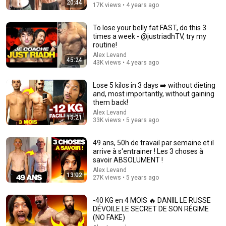
20:44
17K views • 4 years ago
To lose your belly fat FAST, do this 3
times a week - @justriadhTV, try my
routine!
Alex Levand
45:24
43K views • 4 years ago
Lose 5 kilos in 3 days ➡️ without dieting
and, most importantly, without gaining
them back!
Alex Levand
55:00
15:21
33K views • 5 years ago
WHY AND HOW DO YOU BECOME A JUDGE
49 ans, 50h de travail par semaine et il
BLAST, Le souffle de l'info
•
39K views
arrive à s'entrainer ! Les 3 choses à
Auto-dubbed
New
savoir ABSOLUMENT !
Alex Levand
13:02
27K views • 5 years ago
-40 KG en 4 MOIS 🔥 DANIIL LE RUSSE
DÉVOILE LE SECRET DE SON RÉGIME
(NO FAKE)