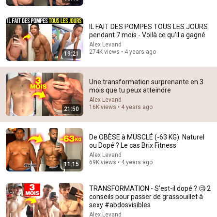
13:13
Ceuta: Why is one of the only land borders between
IL FAIT DES POMPES TOUS LES JOURS
Europe and Africa in crisis?
pendant 7 mois - Voilà ce qu’il a gagné
Brut
Alex Levand
New
66K views
274K views • 4 years ago
19:21
Une transformation surprenante en 3
mois que tu peux atteindre
Alex Levand
16K views • 4 years ago
21:50
De OBÈSE à MUSCLÉ (-63 KG). Naturel
ou Dopé ? Le cas Brix Fitness
Alex Levand
69K views • 4 years ago
11:15
54:59
Watch his reaction when he’s told he’s a GOOD BOY
TRANSFORMATION - S’est-il dopé ? 🧐 2
for the first time 🥹
conseils pour passer de grassouillet à
sexy #abdosvisibles
Rocky Kanaka
•
10M views
Alex Levand