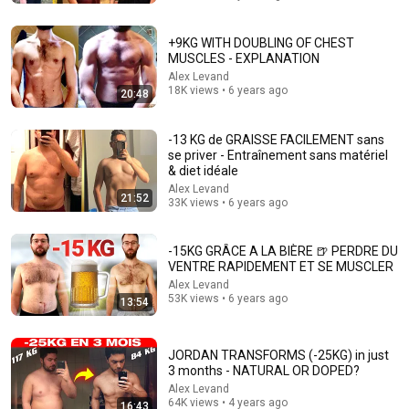
+9KG WITH DOUBLING OF CHEST
MUSCLES - EXPLANATION
Alex Levand
18K views • 6 years ago
20:48
25:37
-13 KG de GRAISSE FACILEMENT sans
No.1 Oncologist Reveals the SIMPLE Daily Habit That
se priver - Entraînement sans matériel
Prevents Cancer After 50
& diet idéale
Dr. Howard
•
111K views
Alex Levand
21:52
33K views • 6 years ago
-15KG GRÂCE A LA BIÈRE 🍺 PERDRE DU
VENTRE RAPIDEMENT ET SE MUSCLER
Alex Levand
53K views • 6 years ago
13:54
JORDAN TRANSFORMS (-25KG) in just
3 months - NATURAL OR DOPED?
Alex Levand
64K views • 4 years ago
16:43