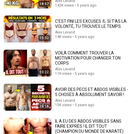
Alex Levand
18:57
142K views • 5 years ago
C’EST FINI LES EXCUSES 💪 SI T’AS LA
VOLONTÉ, TU TROUVES LE TEMPS.
Alex Levand
28:41
14K views • 5 years ago
15:32
11 habits that will make you MUSCULAR in 1 month,
without doping 💉
VOILÀ COMMENT TROUVER LA
MOTIVATION POUR CHANGER TON
Alex Levand
CORPS
Auto-dubbed
334K views
Alex Levand
13:22
11K views • 5 years ago
AVOIR DES PECS ET ABDOS VISIBLES -
5 CHOSES À ABSOLUMENT SAVOIR !
Alex Levand
15K views • 5 years ago
19:16
IL A EU DES ABDOS VISIBLES SANS
FAIRE EXPRÈS ! IL DIT TOUT
(CHAMPION DU MONDE DE KARATÉ)