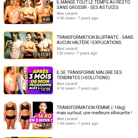
IL MANGE TOUT LE TEMPS AU RESTO
SANS GROSSIR - SES ASTUCES
Comment...
Alex Levand
4.3K views • 7 years ago
6:00
TRANSFORMATION BLUFFANTE - SANS
AUCUN HALTÈRE ! EXPLICATIONS.
Alex Levand
13K views • 7 years ago
11:37
IL SE TRANSFORME MALGRÉ SES
TENDINITES (+SOLUTIONS)
Alex Levand
4.1K views • 7 years ago
14:39
47:03
How I lost 17 lbs while gaining muscle at 48 (physical
TRANSFORMATION FEMME (-16kg)
transformation)
mais surtout, une meilleure silhouette !
Monsport06
Alex Levand
Auto-dubbed
90K views
7.6K views • 7 years ago
7:21