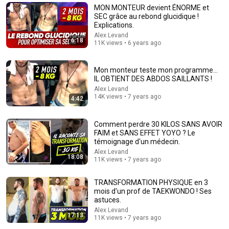
MON MONTEUR devient ÉNORME et
SEC grâce au rebond glucidique !
Explications.
Alex Levand
6:18
11K views • 6 years ago
2:02:05
Mon monteur teste mon programme...
Why Your Belly Fat Won't Go Away (The Truth Finally
IL OBTIENT DES ABDOS SAILLANTS !
Explained!)
Alex Levand
Fitness TM
14K views • 7 years ago
New
24K views
4:42
Comment perdre 30 KILOS SANS AVOIR
FAIM et SANS EFFET YOYO ? Le
témoignage d'un médecin.
Alex Levand
18:08
11K views • 7 years ago
TRANSFORMATION PHYSIQUE en 3
mois d'un prof de TAEKWONDO ! Ses
astuces.
Alex Levand
17:13
11K views • 7 years ago
44:24