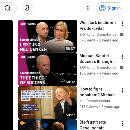
Sign in
Wie stark bestimmt 
Produktivität 
unseren 
SRF Kultur Sternstunden
Arbeitsalltag? | 
67K views
•
2 years ago
Sternstunde 
58:37
Philosophie | SRF 
Michael Sandel: 
Kultur
Success through 
merit? | Sternstunde 
SRF Kultur Sternstunden
Philosophie | SRF 
13K views
•
3 years ago
Kultur
58:32
How to fight 
populism? Michael 
Sandel on renewing 
Karl-Renner-Institut
the dignity of work
217K views
•
2 years ago
50:27
Die frustrierte 
Gesellschaft | 