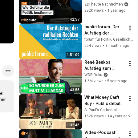
Richard David 
ZDFheute Nachrichten
Precht im Gespräch 
232K views
•
1 year ago
mit Eva Illouz
42:57
public forum: Der 
Aufstieg der 
radikalen Rechten
forum für Politik, Gesellschaft und Kultur and The Chamber of Employees
554 views
•
8 months ago
1:51:09
René Benkos 
Aufstieg zum 
Immobilienmogul | 
WDR Doku
WDR Doku
1.6M views
•
5 years ago
43:55
l 
What Money Can't 
Buy - Public debate 
with Michael Sandel 
St Paul's Cathedral
at St Paul's 
162K views
•
14 years ago
Cathedral
1:32:46
Video-Podcast: 