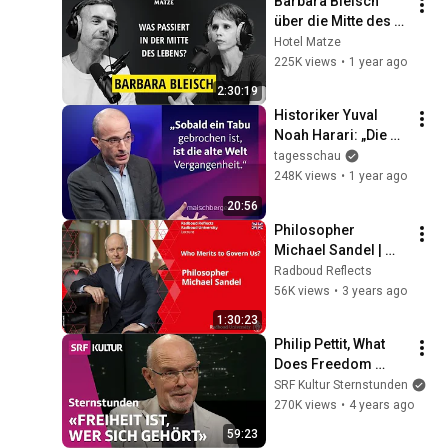
Barbara Bleisch 
über die Mitte des 
Lebens und den 
Hotel Matze
Wert von 
225K views
•
1 year ago
Philosophie
2:30:19
Historiker Yuval 
Noah Harari: „Die 
Wahrheit erfordert 
tagesschau
Forschung und 
248K views
•
1 year ago
Recherche“ | 
20:56
maischberger
Philosopher 
Michael Sandel | 
Who Merits to 
Radboud Reflects
Govern Us? – 
56K views
•
3 years ago
Lecture
1:30:23
Philip Pettit, What 
Does Freedom 
Mean? | Sternstunde 
SRF Kultur Sternstunden
Philosophie | SRF 
270K views
•
4 years ago
Kultur
59:23