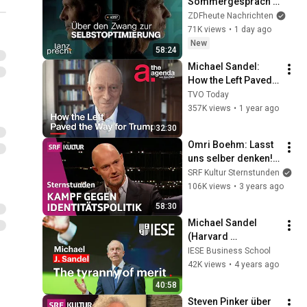
Sommergespräch 
mit der Psychologin 
ZDFheute Nachrichten
Franca Cerutti | Lanz 
71K views
•
1 day ago
+ Precht, Folge 257
New
58:24
Michael Sandel: 
How the Left Paved 
the Way for Trump | 
TVO Today
The Agenda
357K views
•
1 year ago
32:30
Omri Boehm: Lasst 
uns selber denken! | 
Sternstunde 
SRF Kultur Sternstunden
Philosophie | SRF 
106K views
•
3 years ago
Kultur
58:30
Michael Sandel 
(Harvard 
University): the 
IESE Business School
tyranny of merit. 
42K views
•
4 years ago
(Spanish Subtitles)
40:58
Steven Pinker über 