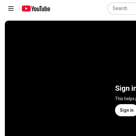
Sign i
This helps
Sign in