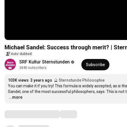
Michael Sandel: Success through merit? | Stern
Auto-dubbed
SRF Kultur Sternstunden
Subscribe
384K subscribers
103K views
3 years ago
🔮 Sternstunde Philosophie
You can make it if you try! This formula is widely accepted, as is t
…
...more
Comments