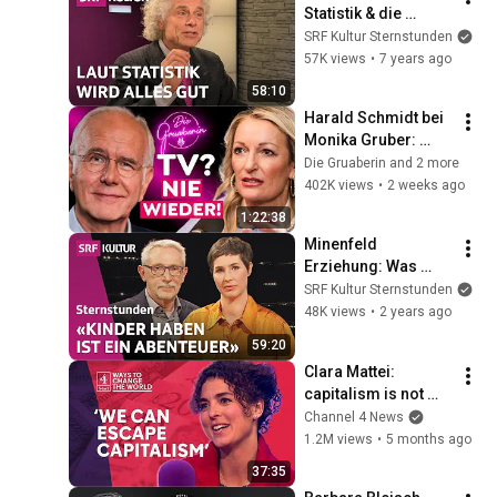
Statistik & die 
Zukunft der 
SRF Kultur Sternstunden
Menschheit | 
57K views
•
7 years ago
Sternstunde 
58:10
Philosophie | SRF 
Harald Schmidt bei 
Kultur
Monika Gruber: 
Warum er nie mehr 
Die Gruaberin and 2 more
ins Fernsehen 
402K views
•
2 weeks ago
zurückkehrt!
1:22:38
Minenfeld 
Erziehung: Was 
Elternsein heute 
SRF Kultur Sternstunden
bedeutet | 
48K views
•
2 years ago
Sternstunde 
59:20
Philosophie | SRF 
Clara Mattei: 
Kultur
capitalism is not 
natural - it’s 
Channel 4 News
enforced
1.2M views
•
5 months ago
37:35