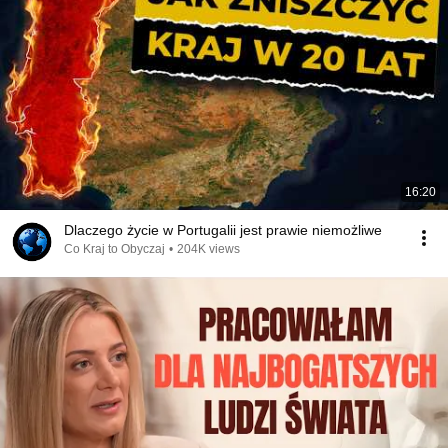
16:20
Dlaczego życie w Portugalii jest prawie niemożliwe
Co Kraj to Obyczaj
•
204K views