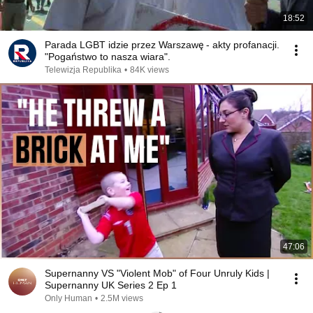
18:52
Parada LGBT idzie przez Warszawę - akty profanacji.
"Pogaństwo to nasza wiara".
Telewizja Republika
•
84K views
47:06
Supernanny VS "Violent Mob" of Four Unruly Kids |
Supernanny UK Series 2 Ep 1
Only Human
•
2.5M views