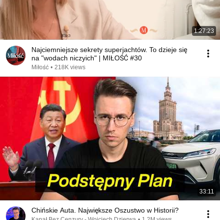
1:27:23
Najciemniejsze sekrety superjachtów. To dzieje się
na "wodach niczyich" | MIŁOŚĆ #30
Miłość
•
218K views
33:11
Chińskie Auta. Największe Oszustwo w Historii?
Kanał Bez Cenzury - Wojciech Dzierwa
•
1.2M views