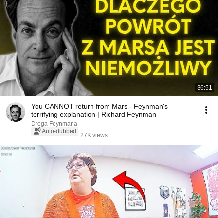
36:51
You CANNOT return from Mars - Feynman's
terrifying explanation | Richard Feynman
Droga Feynmana
Auto-dubbed
27K views