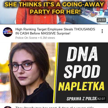
29:33
High Ranking Target Employee Steals THOUSANDS
IN CASH Before MASSIVE Surprise!
Police On Scene
•
6.3M views
42:07