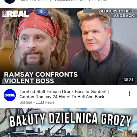
38:24
Terrified Staff Expose Drunk Boss to Gordon! |
Gordon Ramsay 24 Hours To Hell And Back
SoReal
•
1.1M views