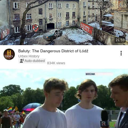
21:53
Bałuty: The Dangerous District of Łódź
Urbex History
Auto-dubbed
834K views