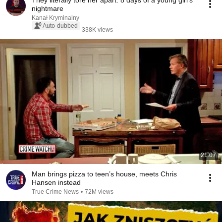
They literally tore her apart. 8 days of a young girl's
nightmare
Kanał Kryminalny
Auto-dubbed
338K views
21:07
Man brings pizza to teen’s house, meets Chris
Hansen instead
True Crime News
•
72M views