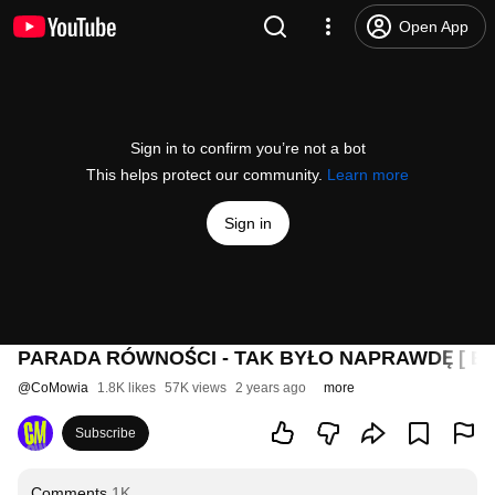
Open App
Sign in to confirm you’re not a bot
This helps protect our community.
Learn more
Sign in
PARADA RÓWNOŚCI - TAK BYŁO NAPRAWDĘ [ BE
@
CoMowia
1.8K likes
57K views
2 years ago
more
Subscribe
Comments
1K