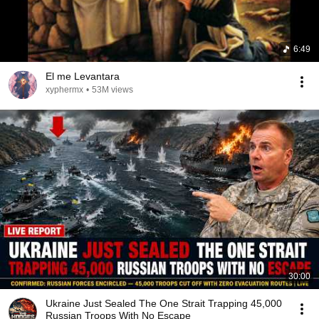
6:49
El me Levantara
xyphermx
•
53M views
30:00
Ukraine Just Sealed The One Strait Trapping 45,000
Russian Troops With No Escape