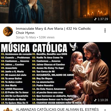
1:37:29
Immaculate Mary & Ave Maria | 432 Hz Catholic
Choir Hymn
Songs To Mary
•
528K views
1:10:28
ALABANZAS CATÓLICAS QUE ALIVIAN EL ESTRÉS