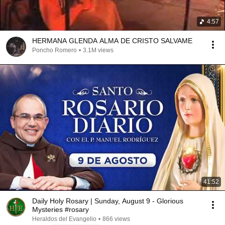
4:57
HERMANA GLENDA ALMA DE CRISTO SALVAME
Poncho Romero
•
3.1M views
41:52
Daily Holy Rosary | Sunday, August 9 - Glorious
Mysteries #rosary
Heraldos del Evangelio
•
866 views