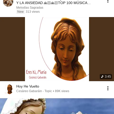
Y LA ANSIEDAD 🙏🏻🙏🏻TOP 100 MÚSICA
CATÓLICA 2026
Melodías Sagradas
New
313 views
3:45
Hoy He Vuelto
Cesáreo Gabaráin - Topic
•
89K views