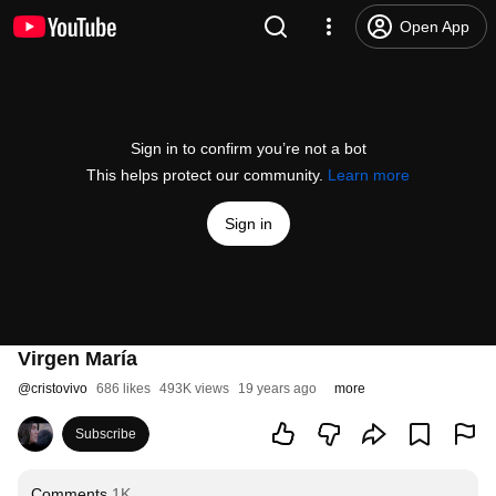
Open App
Sign in to confirm you’re not a bot
This helps protect our community.
Learn more
Sign in
Virgen María
@
cristovivo
686 likes
493K views
19 years ago
more
Subscribe
Comments
1K