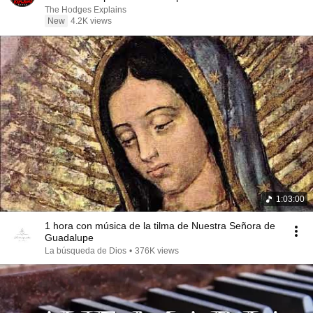
The Hodges Explains
New
4.2K views
1:03:00
1 hora con música de la tilma de Nuestra Señora de
Guadalupe
La búsqueda de Dios
•
376K views