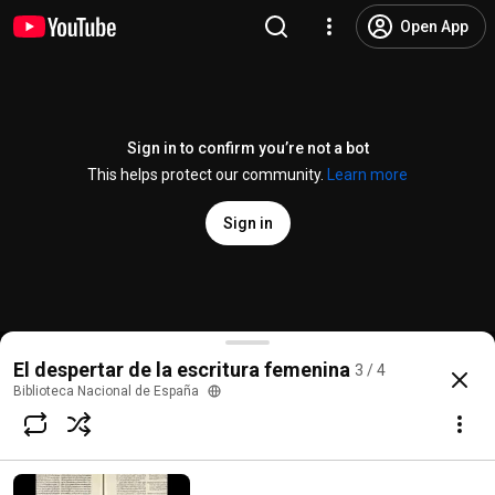
Open App
Sign in to confirm you’re not a bot
This helps protect our community.
Learn more
Sign in
Lope de Vega
El despertar de la escritura femenina
3 / 4
@
bibliotecaBNE
18 likes
2.7K views
13 years ago
more
Biblioteca Nacional de España
Subscribe
Comments
1