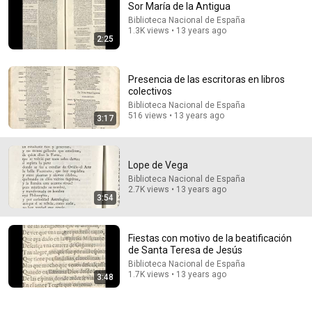
Sor María de la Antigua
Biblioteca Nacional de España
Comment...
1.3K views • 13 years ago
2:25
Presencia de las escritoras en libros
colectivos
Biblioteca Nacional de España
516 views • 13 years ago
3:17
Lope de Vega
Biblioteca Nacional de España
2.7K views • 13 years ago
3:54
44:27
Lope de Vega: de la vida a los versos, y viceversa |
Fiestas con motivo de la beatificación
Felipe B. Pedraza Jiménez
de Santa Teresa de Jesús
Fundación Juan March
•
62K views
Biblioteca Nacional de España
1.7K views • 13 years ago
3:48