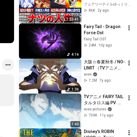
明！？エーテリア
フェアリーテイルゆっくり解説【ハッピー】
ス・ナツ・ドラニグ
86K
2y ago
ルの壮絶な人生がヤ
1:55:41
バイ…【ゆっくり解
Fairy Tail - Dragon 
説/考察】
Force Ost
Fairy Tail OST
24M
10y ago
4:16
大阪☆春夏秋冬 / NO-
LIMIT （TVアニメ
『FAIRY TAIL』OPテ
avex
ーマ）
7.2M
7y ago
1:36
TVアニメ FAIRY TAIL 
タルタロス編 PV  第
２弾
avex pictures
759K
11y ago
1:40
Disney's ROBIN 