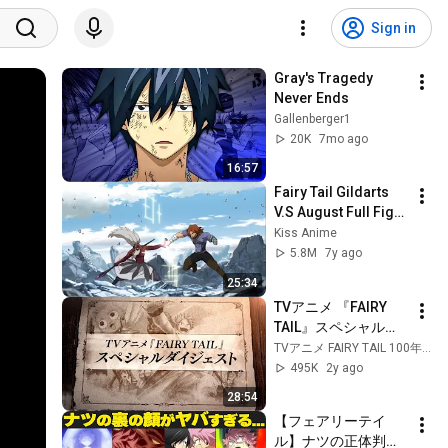
Sign in
Gray's Tragedy 
Never Ends
Gallenberger1
20K
7mo ago
16:57
Fairy Tail Gildarts 
V.S August Full Fight 
|| Gildarts Clive V.S 
Kiss Anime
August Dragneel 
5.8M
7y ago
Complete Fight .
25:34
TVアニメ 『FAIRY 
TAIL』スペシャルダ
イジェスト
TVアニメ FAIRY TAIL 100年クエスト 公式
495K
2y ago
28:54
【フェアリーテイ
ル】ナツの正体判