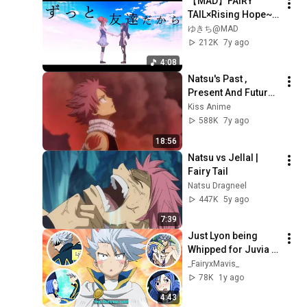
【MAD】FAIRY 
TAIL×Rising Hope~
叶えたい未来のため
ゆきち@MAD
に~
212K
7y ago
4:08
Natsu's Past , 
Present And Future 
|| Dragon Seed And 
Kiss Anime
Demon Seed 
588K
7y ago
Merging || Natsu 
18:56
Inside His Mind .
Natsu vs Jellal | 
Fairy Tail
Natsu Dragneel
447K
5y ago
7:39
Just Lyon being 
Whipped for Juvia 
😅🤣 | Juvia x Lyon 
_FairyxMavis_
moments (ENG SUB)
78K
1y ago
4:43