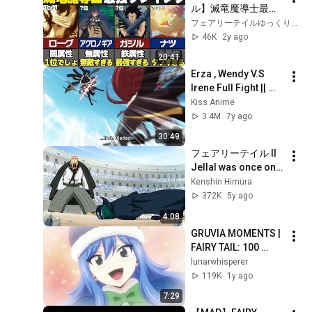
ル】滅竜魔導士最強
ランキングTOP10が
フェアリーテイルゆっくり解説【ハッピー】
意外すぎた…！？
46K
2y ago
【100年クエスト】
20:41
【ゆっくり解説/考
Erza , Wendy V.S 
察】
Irene Full Fight || 
Erza Scarlet , Wendy 
Kiss Anime
V.S Irene Belserion 
3.4M
7y ago
Complete Fight .
30:49
フェアリーテイル ll 
Jellal was once one 
of the Ten Wizard 
Kenshin Himura
Saints! ジェラルはか
372K
5y ago
つて10人の魔法使い
4:08
の聖人の一人でした
GRUVIA MOMENTS | 
FAIRY TAIL: 100 
YEARS QUEST 
lunarwhisperer
EPISODE 8 (ENGLISH 
119K
1y ago
DUB)
7:29