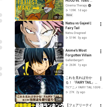
HOOD vs. Toxic 
Masculinity
Cinema Therapy
139K
1d ago
New
25:27
Natsu vs Gajeel | 
Fairy Tail
Natsu Dragneel
519K
5y ago
5:48
Anime's Most 
Forgotten Villain
Gallenberger1
263K
1y ago
15:53
これを見れば分か
る！『FAIRY TAIL』
第三弾：強敵達を振
TVアニメ FAIRY TAIL 100年クエスト 公式
り返ろう！
27K
2y ago
2:45
【フェアリーテイ