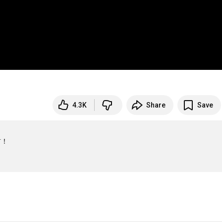
4.3K
Share
Save
！
