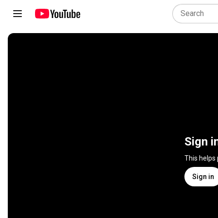
Sign i
This helps
Sign in