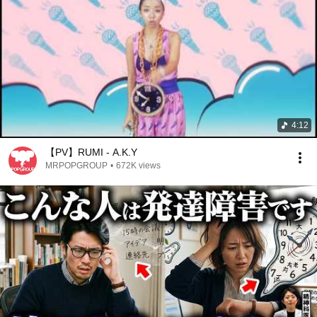
4:12
【PV】RUMI - A.K.Y
MRPOPGROUP
•
672K views