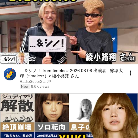
24:04
…＆シノ！ from timelesz 2026.08.08 出演者 : 篠塚大
輝（timelesz）x 綾小路翔 さん
RadioSuperStarJP
New
9.6K views