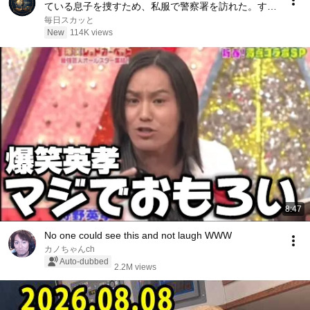
ている息子を捜すため、私服で警察署を訪れた。する
と当直の警察官は「息子さんは親の肩書まで騙ってい
毎日スカッと
ます。その態度なら、まだ帰せません」と怒鳴った
New
114K views
――
8:47
No one could see this and not laugh WWW
カノちゃんch
Auto-dubbed
2.2M views