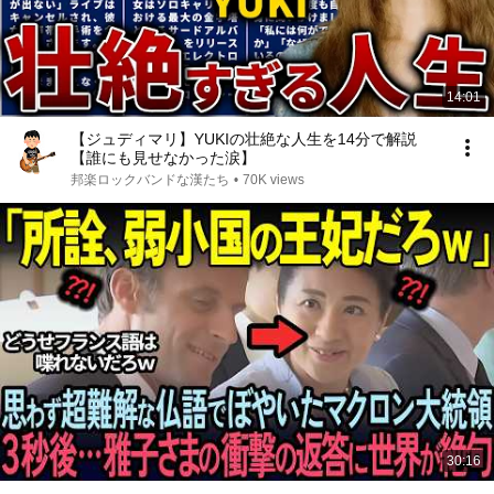
14:01
【ジュディマリ】YUKIの壮絶な人生を14分で解説
【誰にも見せなかった涙】
邦楽ロックバンドな漢たち
•
70K views
30:16