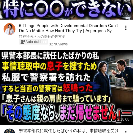
8:58
6 Things People with Developmental Disorders Can't
Do No Matter How Hard They Try | Asperger's Sy...
精神科医さわの幸せの処方箋
Auto-dubbed
327K views
2:18:08
県警本部長に就任したばかりの私は、事情聴取を受け