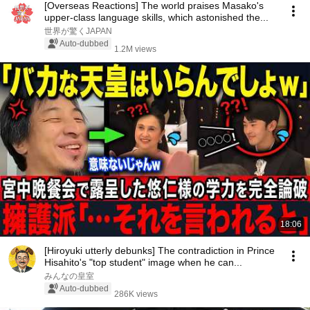
[Overseas Reactions] The world praises Masako's
upper-class language skills, which astonished the...
世界が驚くJAPAN
Auto-dubbed
1.2M views
18:06
[Hiroyuki utterly debunks] The contradiction in Prince
Hisahito's "top student" image when he can...
みんなの皇室
Auto-dubbed
286K views