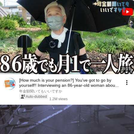
19:15
[How much is your pension?] You've got to go by
yourself!! Interviewing an 86-year-old woman abou...
年金額聞いてもいいですか
Auto-dubbed
1.2M views