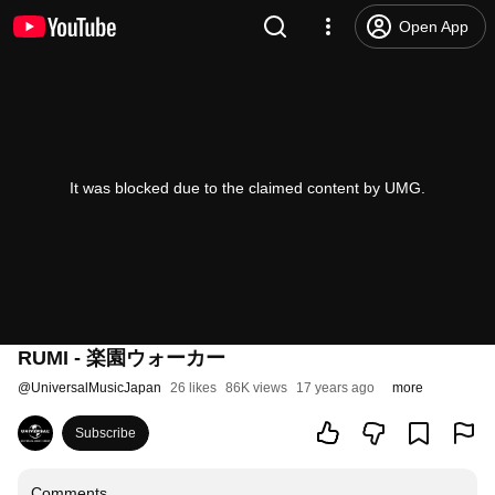
Open App
It was blocked due to the claimed content by UMG.
RUMI - 楽園ウォーカー
@
UniversalMusicJapan
26 likes
86K views
17 years ago
more
Subscribe
Comments