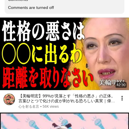
Comments are turned off
42:30
【美輪明宏】99%が見落とす「性格の悪さ」の正体。
言葉ひとつで化けの皮が剥がれる恐ろしい真実｜偉人
｜名言｜言葉の力｜人生哲学｜
心を射る名言
•
56K views