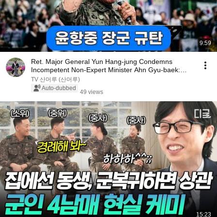
9:59
Ret. Major General Yun Hang-jung Condemns
Incompetent Non-Expert Minister Ahn Gyu-baek:
Eradicate...
TV 산머루 (산머루)
Auto-dubbed
49 views
15:23