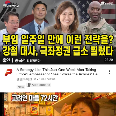
23:20
A Strategy Like This Just One Week After Taking
Office? Ambassador Steel Strikes the Achilles' He...
펜앤마이크TV
•
194K views
Auto-dubbed
New