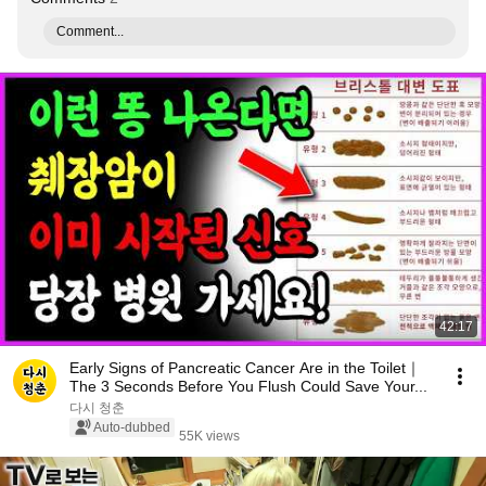
Comment...
42:17
Early Signs of Pancreatic Cancer Are in the Toilet｜
The 3 Seconds Before You Flush Could Save Your...
다시 청춘
Auto-dubbed
55K views