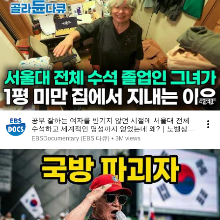
42:41
공부 잘하는 여자를 반기지 않던 시절에 서울대 전체
수석하고 세계적인 명성까지 얻었는데 왜?｜노벨상도
7성급 호텔도 부럽지 않은 어느 학자의 품격｜여백서
EBSDocumentary (EBS 다큐)
•
3M views
원｜건축탐구 집｜#골라듄다큐