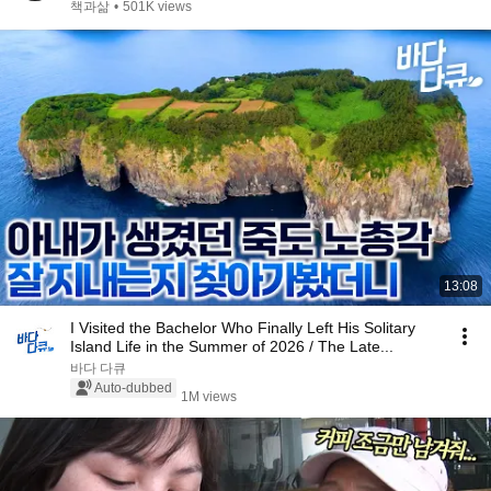
책과삶
•
501K views
13:08
I Visited the Bachelor Who Finally Left His Solitary
Island Life in the Summer of 2026 / The Late...
바다 다큐
Auto-dubbed
1M views