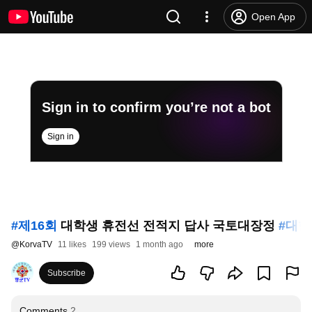
Open App
Sign in to confirm you’re not a bot
Sign in
#제16회
대학생 휴전선 전적지 답사 국토대장정
#대
@
KorvaTV
11 likes
199 views
1 month ago
more
Subscribe
Comments
2