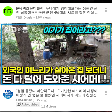
[#유퀴즈온더블럭] 누나에게 경례해보라는 상관인 군
인 남동생ㅋㅋㅋ🤣 군인 4남매의 시트콤 같은 현실 남
매 케미✨
디글 :Diggle
•
1.6M views
22:28
"정말 몰랐다 미안하구나...." 가난한 며느리의 사정이
이렇게 안 좋은 줄 몰랐던 시어머니가 며느리 친정집
방문하더니...｜다문화 고부열전｜알고e즘
EBSCulture (EBS 교양)
Auto-dubbed
1.3M views