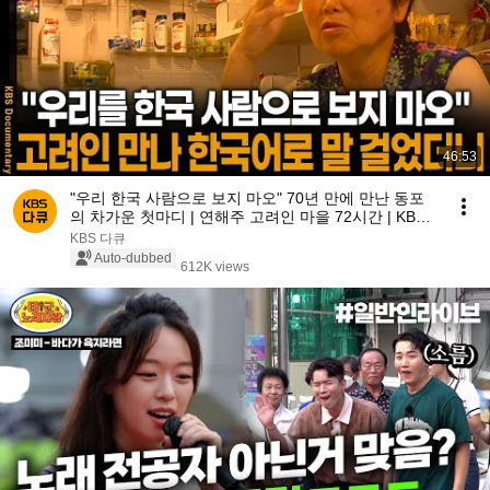
46:53
"우리 한국 사람으로 보지 마오" 70년 만에 만난 동포
의 차가운 첫마디 | 연해주 고려인 마을 72시간 | KBS
20090822 방송
KBS 다큐
Auto-dubbed
612K views