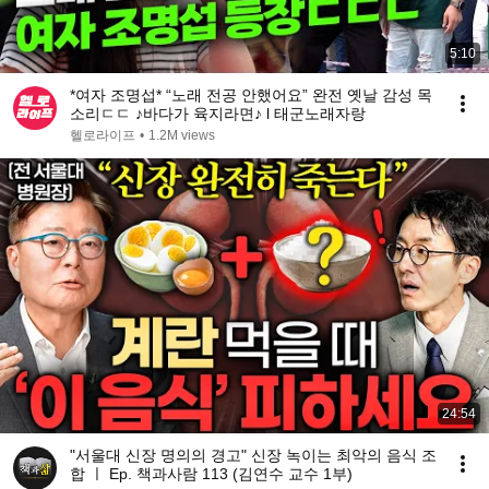
5:10
*여자 조명섭* “노래 전공 안했어요” 완전 옛날 감성 목
소리ㄷㄷ ♪바다가 육지라면♪ l 태군노래자랑
헬로라이프
•
1.2M views
24:54
"서울대 신장 명의의 경고" 신장 녹이는 최악의 음식 조
합 ㅣ Ep. 책과사람 113 (김연수 교수 1부)