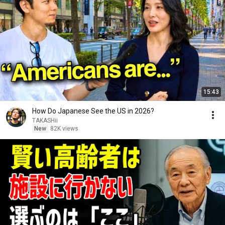
15:43
How Do Japanese See the US in 2026?
TAKASHii
New
82K views