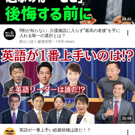
34:40
9割が知らない…介護施設に入らず“最高の老後”を手に
入れる唯一の選択とは？
静かに続く健康習慣
•
147K views
26:08
英語が一番上手い総裁候補は誰だ！？