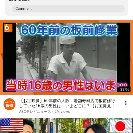
Comment...
23:06
【お宝映像】60年前の大阪 老舗寿司店で板前修行
していた16歳の男性は、いまどこに？【お宝発見！
関西いまむかし】
ABCテレビニュース
•
2M views