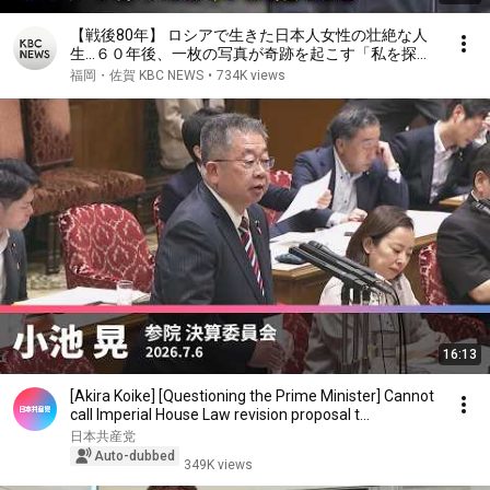
【戦後80年】 ロシアで生きた日本人女性の壮絶な人
生…６０年後、一枚の写真が奇跡を起こす「私を探し
て〜ロシアで育った日本人残留孤児〜」（２００５年
福岡・佐賀 KBC NEWS
•
734K views
ＫＢＣ制作）
16:13
[Akira Koike] [Questioning the Prime Minister] Cannot
call Imperial House Law revision proposal t...
日本共産党
Auto-dubbed
349K views