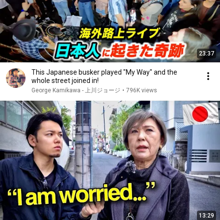
23:37
This Japanese busker played "My Way" and the
whole street joined in!
George Kamikawa - 上川ジョージ
•
796K views
13:29