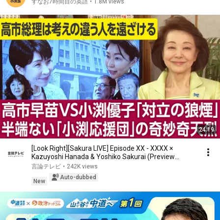
すなお7時間目の英語
•
1.8M views
24:19
[Look Right][Sakura LIVE] Episode XX - XXXX ×
Kazuyoshi Hanada & Yoshiko Sakurai (Preview
Version)
言論テレビ
•
242K views
Auto-dubbed
New