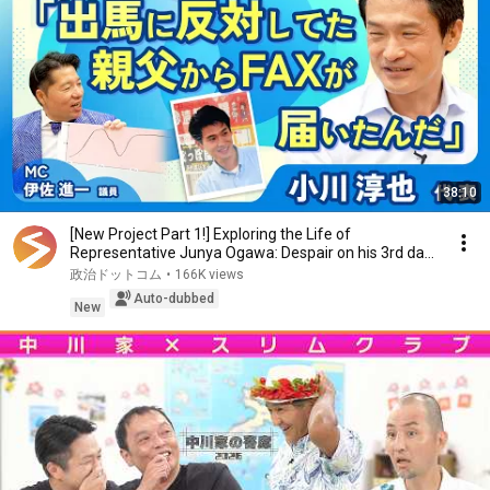
38:10
[New Project Part 1!] Exploring the Life of
Representative Junya Ogawa: Despair on his 3rd day
as...
政治ドットコム
•
166K views
Auto-dubbed
New