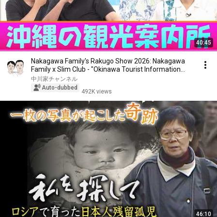
40:45
Nakagawa Family's Rakugo Show 2026: Nakagawa
Family x Slim Club - "Okinawa Tourist Information
Ce...
中川家チャンネル
Auto-dubbed
492K views
46:10