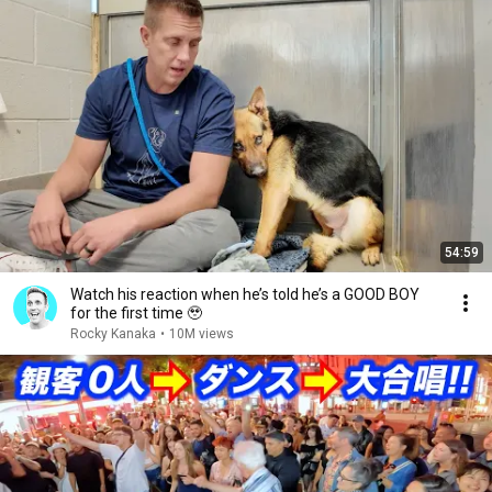
54:59
Watch his reaction when he’s told he’s a GOOD BOY
for the first time 🥹
Rocky Kanaka
•
10M views