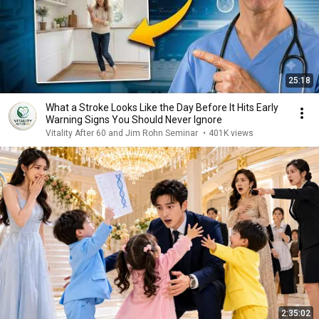
25:18
What a Stroke Looks Like the Day Before It Hits Early
Warning Signs You Should Never Ignore
Vitality After 60 and Jim Rohn Seminar
•
401K views
2:35:02