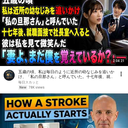
2:04:21
五歳の頃、私は毎日のように近所の幼なじみを追いか
け、「私の旦那さん」と呼んでいた。十七年後、就職
面接で社長室へ入ると、彼は私を見て微笑んだ。「妻
毎日スカッと
よ、まだ僕を覚えているか？」――
New
78K views