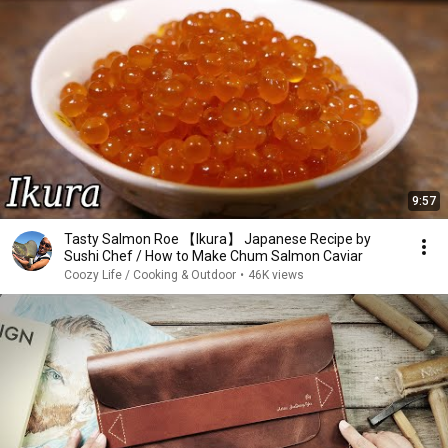
9:57
Tasty Salmon Roe 【Ikura】 Japanese Recipe by
Sushi Chef / How to Make Chum Salmon Caviar
Coozy Life / Cooking & Outdoor
•
46K views