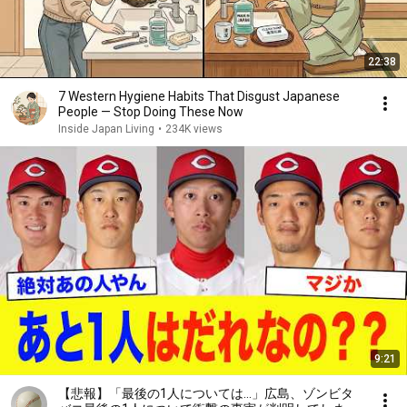
22:38
7 Western Hygiene Habits That Disgust Japanese
People — Stop Doing These Now
Inside Japan Living
•
234K views
9:21
【悲報】「最後の1人については...」広島、ゾンビタ