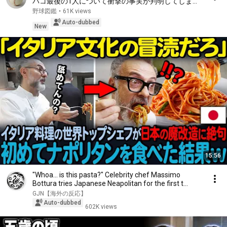
バコ最後の1人について衝撃の事実が判明してしま
う...【広島カープ】【プロ野球】【羽月隆太郎】
野球図鑑
•
61K views
Auto-dubbed
New
15:56
"Whoa... is this pasta?" Celebrity chef Massimo
Bottura tries Japanese Neapolitan for the first t...
GJN【海外の反応】
Auto-dubbed
602K views