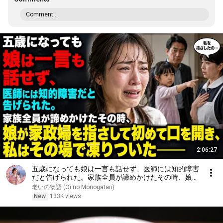
Comment...
2:06:27
五歳になっても娘は一言も話せず、医師には知的障害
だと告げられた。家族全員が諦めかけたその時、娘が
家政婦を指さして初めて口を開き、私はその場で凍り
老いの物語 (Oi no Monogatari)
ついた――
New
133K views