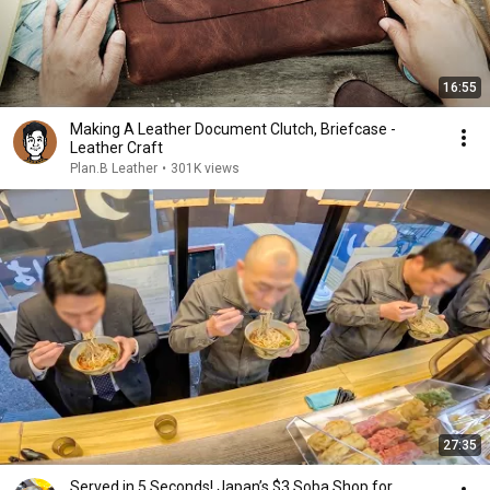
16:55
Making A Leather Document Clutch, Briefcase -
Leather Craft
Plan.B Leather
•
301K views
27:35
Served in 5 Seconds! Japan’s $3 Soba Shop for