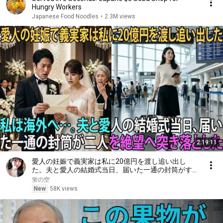
Hungry Workers
Japanese Food Noodles
•
2.3M views
2:19:11
愛人の妊娠で義実家は私に20億円を渡し追い出し
た。夫と愛人の結婚式当日、届いた一通の封筒がすべ
てを終わらせた――| 感動する話 | スカッとする話
蛍の空
New
58K views