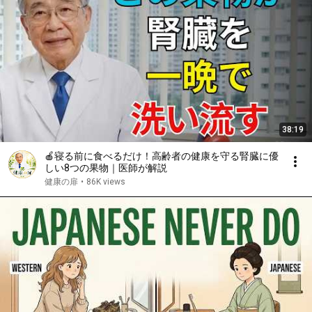
38:19
🍎寝る前に食べるだけ！高齢者の健康を守る腎臓に優
しい8つの果物｜医師が解説
健康の扉
•
86K views