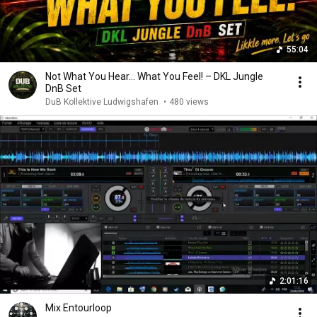
55:04
Not What You Hear… What You Feel! – DKL Jungle
DnB Set
DuB Kollektive Ludwigshafen
•
480 views
2:01:16
Mix Entourloop