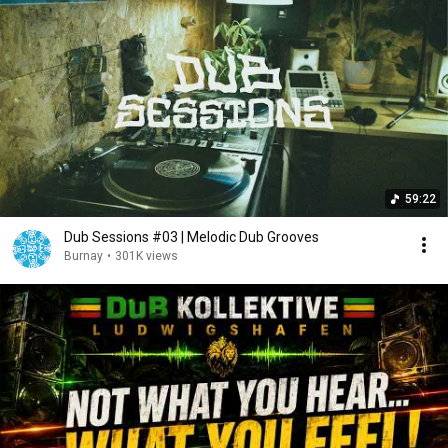
59:22
Dub Sessions #03 | Melodic Dub Grooves
Burnay
•
301K views