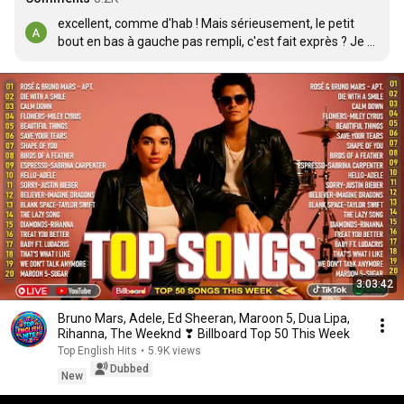
excellent, comme d'hab ! Mais sérieusement, le petit 
bout en bas à gauche pas rempli, c'est fait exprès ? Je 
vois que ça !! 😁J'attend que notre sympathique barbu le 
remplisse, j'attend, j'attend.. C'est fourbe !
3:03:42
Bruno Mars, Adele, Ed Sheeran, Maroon 5, Dua Lipa,
Rihanna, The Weeknd ❣ Billboard Top 50 This Week
Top English Hits
•
5.9K views
Dubbed
New