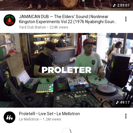
2:03:07
JAMAICAN DUB — The Elders' Sound | Nonlinear
Kingston Experiments Vol.22 (1976 Nyabinghi Sound
)
Yard Dub Station
•
224K views
49:17
ProleteR • Live Set • Le Mellotron
Le Mellotron
•
1.2M views