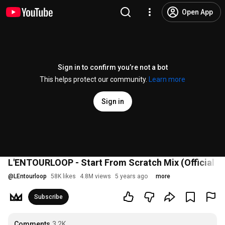
Open App
Sign in to confirm you’re not a bot
This helps protect our community.
Learn more
Sign in
L'ENTOURLOOP - Start From Scratch Mix (Official V
@
LEntourloop
58K likes
4.8M views
5 years ago
more
Subscribe
Comments
3.2K