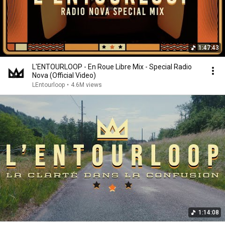
1:47:43
L'ENTOURLOOP - En Roue Libre Mix - Special Radio
Nova (Official Video)
LEntourloop
•
4.6M views
1:14:08