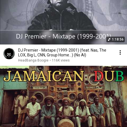
1:18:56
DJ Premier - Mixtape (1999-2001) (feat. Nas, The
LOX, Big L, CNN, Group Home...) (No AI)
HeadBanga Boogie
•
116K views