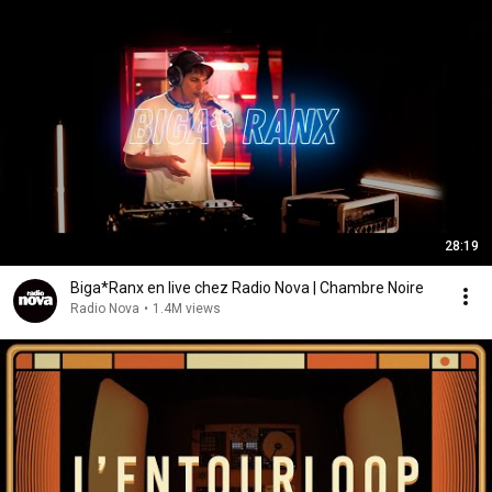
28:19
Biga*Ranx en live chez Radio Nova | Chambre Noire
Radio Nova
•
1.4M views