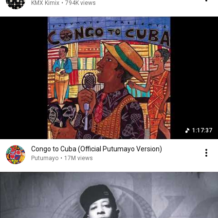
KMX Kimix
•
794K views
1:17:37
Congo to Cuba (Official Putumayo Version)
Putumayo
•
17M views