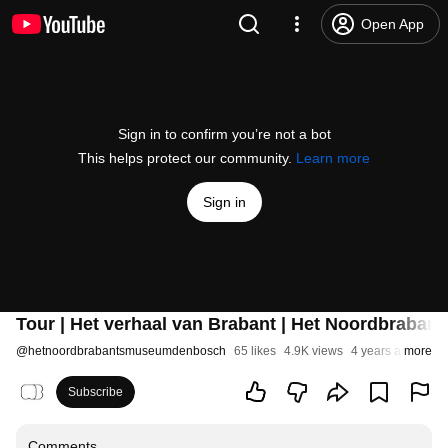
Open App
Sign in to confirm you’re not a bot
This helps protect our community.
Learn more
Sign in
Tour | Het verhaal van Brabant | Het Noordbraba
@
hetnoordbrabantsmuseumdenbosch
65 likes
4.9K views
4 years ago
more
Subscribe
Comments