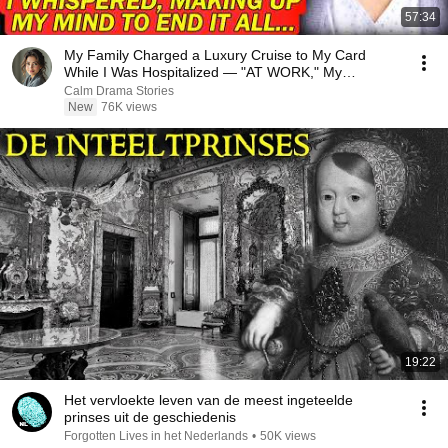
57:34
My Family Charged a Luxury Cruise to My Card
While I Was Hospitalized — "AT WORK," My
Husband Said..
Calm Drama Stories
New
76K views
19:22
Het vervloekte leven van de meest ingeteelde
prinses uit de geschiedenis
Forgotten Lives in het Nederlands
•
50K views