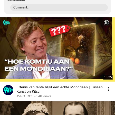
Comment...
13:25
Erfenis van tante blijkt een echte Mondriaan | Tussen
Kunst en Kitsch
AVROTROS
•
54K views