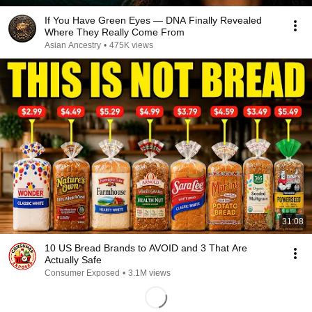
If You Have Green Eyes — DNA Finally Revealed
Where They Really Come From
Asian Ancestry
•
475K views
31:08
10 US Bread Brands to AVOID and 3 That Are
Actually Safe
Consumer Exposed
•
3.1M views