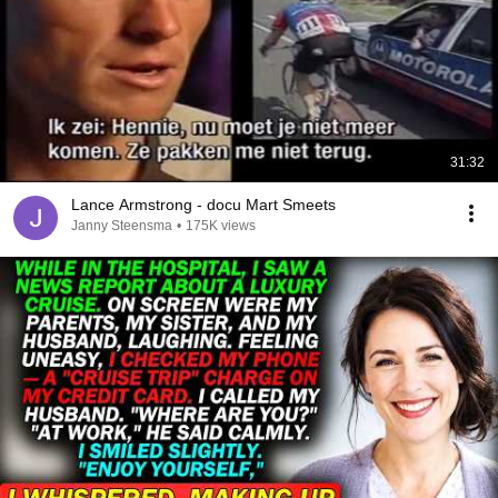
31:32
Lance Armstrong - docu Mart Smeets
Janny Steensma
•
175K views