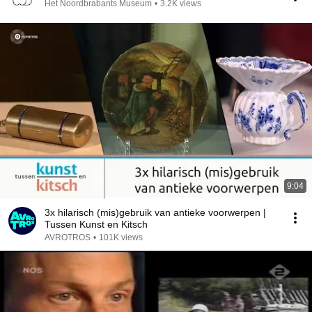
Het Noordbrabants Museum
•
3.2K views
9:04
3x hilarisch (mis)gebruik van antieke voorwerpen |
Tussen Kunst en Kitsch
AVROTROS
•
101K views