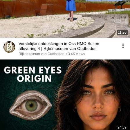
11:20
Vorstelijke ontdekkingen in Oss RMO Buiten
aflevering 4 | Rijksmuseum van Oudheden
Rijksmuseum van Oudheden
•
3.4K views
24:59