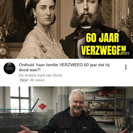
37:39
Onthuld: haar familie VERZWEEG 60 jaar dat hij
dood was?!
De Andere Kant van Glorie
New
4K views