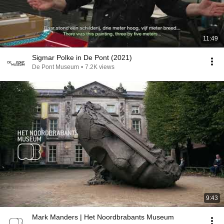
11:49
Sigmar Polke in De Pont (2021)
De Pont Museum
•
7.2K views
9:43
Mark Manders | Het Noordbrabants Museum