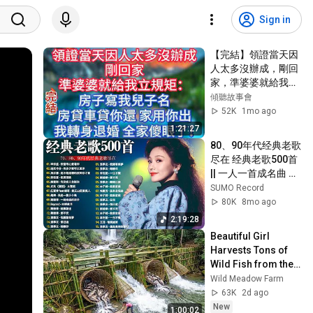
Sign in
【完結】領證當天因
人太多沒辦成，剛回
家，準婆婆就給我立
規矩：房子寫我兒子
傾聽故事會
名，房貸車貸你還，
52K
1mo ago
家用你出。我轉身退
1:21:27
婚，全家傻眼了！ #
80、90年代经典老歌
傾聽故事會 #情感故
尽在 经典老歌500首 
事 #夜讀人生 #故事
|| 一人一首成名曲 🤞
分享 #正能量 #爽文
🤞 我曾用心爱过你/
SUMO Record
雨蝶/容易受伤的女
80K
8mo ago
人/选择/黄昏/我是真
2:19:28
的爱上你
Beautiful Girl 
Harvests Tons of 
Wild Fish from the 
Da River and 
Wild Meadow Farm
Transports Them to 
63K
2d ago
Market to Sell
New
1:00:02