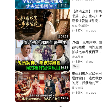
說：幸虧你當年堅持
1:21:51
離婚。丈夫當場愣住
【高清全集】《和离
了！ #傾聽故事會 #
书落，步步生花》 #
情感故事 #夜讀人生 
逆袭 #爱情 #甜宠 #
#故事分享 #正能量 
反转 #热门短剧 
AI欢乐短剧社
#爽文
#drama #爽剧 #電
187K
1mo ago
影 #精彩影视 #AI短
2:04:22
剧
76歲「鬼馬詞神」黎
彼得離世，同許冠傑
拍檔七年卻反目至
今，一條片帶你睇曬
港九往事
佢嘅鬼馬一生
129K
1d ago
New
36:33
重生到被永安侯侯府
退婚當日，這次我秒
答應，我爹給的百抬
嫁妝，自己花不香嗎
長安書院
#有聲小說 #情感故
108K
1mo ago
事#古言
1:49:07