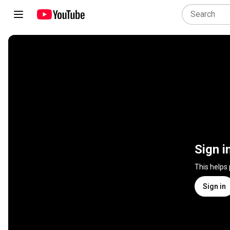
Sign i
This helps
Sign in