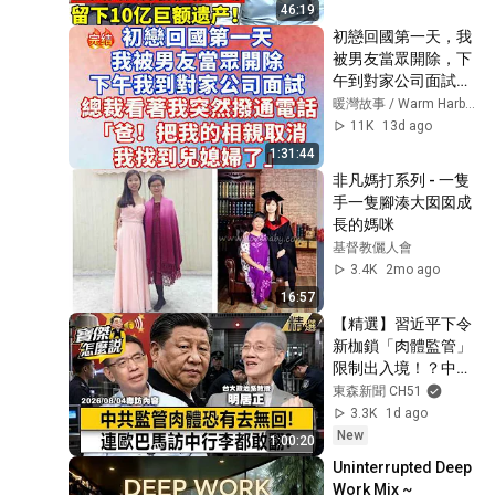
46:19
初戀回國第一天，我
被男友當眾開除，下
午到對家公司面試，
總裁看著我簡歷呆
暖灣故事 / Warm Harbor Stories
住，突然撥通一個電
11K
13d ago
話「爸！把我的相亲
1:31:44
取消，我找到儿媳妇
非凡媽打系列 - 一隻
了」#大女主 #完结
手一隻腳湊大囡囡成
文 #幸福人生 #小说 
長的媽咪
#爽文 #言情 #甜宠 
基督教儷人會
#逆袭
3.4K
2mo ago
16:57
【精選】習近平下令
新枷鎖「肉體監管」
限制出入境！？中共
監管有多可怕「歐巴
東森新聞 CH51
馬行李都被翻」明居
3.3K
1d ago
正曝恐有去無回！？
New
1:00:20
《寶傑怎麼說》 劉寶
Uninterrupted Deep 
傑 
Work Mix ~ 