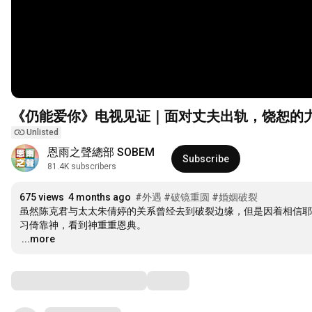
《仍能爱你》电视见证｜面对丈夫出轨，饶恕的力
Unlisted
恩雨之聲總部 SOBEM
Subscribe
81.4K subscribers
675 views
4 months ago
#外遇
#破镜重圆
#婚姻破裂
虽然陈克君与太太朱倩婷的关系曾经去到破裂边缘，但是因着相信耶
…
...more
Comments