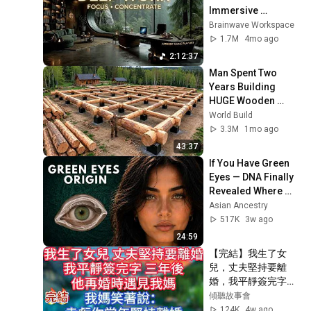
@TaiwanLBJnews
Immersive 
Productivity 
Brainwave Workspace
Soundscape ~ 
1.7M
4mo ago
Neural Focus Study 
2:12:37
Music
Man Spent Two 
Years Building 
HUGE Wooden 
House for his 
World Build
Family | Start to 
3.3M
1mo ago
Finish by 
43:37
@bjornbrenton
If You Have Green 
Eyes — DNA Finally 
Revealed Where 
They Really Come 
Asian Ancestry
From
517K
3w ago
24:59
【完結】我生了女
兒，丈夫堅持要離
婚，我平靜簽完字。
三年後，他再婚時遇
傾聽故事會
見我媽，我媽笑著
124K
4w ago