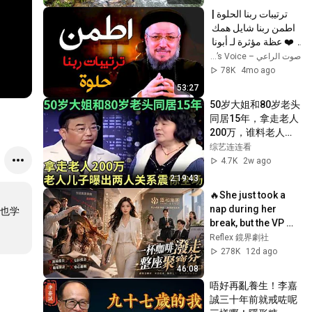
ترتيبات ربنا الحلوة | 
اطمن ربنا شايل همك 
❤️ عظة مؤثرة لـ أبونا 
داود لمعي
صوت الراعي – The Shepherd’s Voice
78K
4mo ago
53:27
50岁大姐和80岁老头
同居15年，拿走老人
200万，谁料老人儿
子曝出两人关系震惊
综艺连连看
全场【王芳王为念调
4.7K
2w ago
解】
2:19:43
🔥She just took a 
nap during her 
也学
break, but the VP 
publicly humiliated 
Reflex 鏡界劇社
her by splashing 
278K
12d ago
coffee and...
46:08
唔好再亂養生！李嘉
誠三十年前就戒咗呢