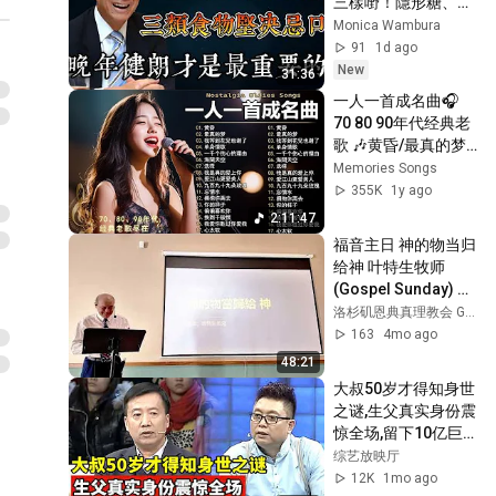
三樣嘢！隱形糖、隱
形鹽同加工食品，悄
Monica Wambura
悄損害身體，越早避
91
1d ago
開越益長壽！# 李嘉
New
31:36
誠 #中老年養生 #退
一人一首成名曲🎧 
休感悟 #飲食避坑
70 80 90年代经典老
歌 🎶黄昏/最真的梦/
我等到花兒也谢了/
Memories Songs
单身情歌/一千个伤
355K
1y ago
心的理由/海闊天空/
2:11:47
选择/我是真的爱上
福音主日 神的物当归
你/爱江山更爱美人/
给神 叶特生牧师 
九百九十九朵玫瑰/
(Gospel Sunday) 
忘情水🎶你還記得幾
Give to God What 
洛杉矶恩典真理教会 Grace & Truth Community Church of L.A.
首？
Belongs to God -- 
163
4mo ago
Pastor Dixon IP 
48:21
2026/03/15
大叔50岁才得知身世
之谜,生父真实身份震
惊全场,留下10亿巨
额遗产！【王芳王为
综艺放映厅
念访谈】
12K
1mo ago