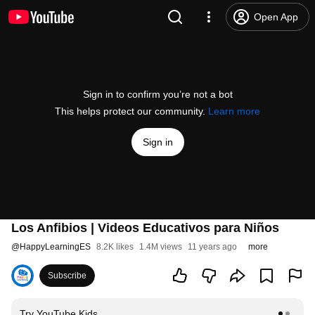
Open App
Sign in to confirm you’re not a bot
This helps protect our community.
Learn more
Sign in
Los Anfibios | Videos Educativos para Niños
@
HappyLearningES
8.2K likes
1.4M views
11 years ago
more
Subscribe
Try YouTube Kids