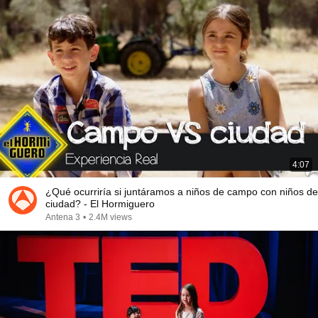
4:07
¿Qué ocurriría si juntáramos a niños de campo con niños de
ciudad? - El Hormiguero
Antena 3
•
2.4M views