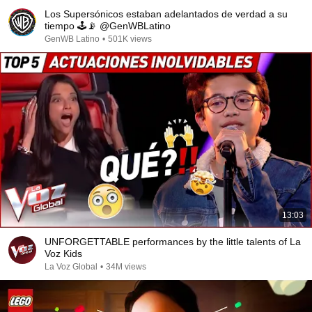
Los Supersónicos estaban adelantados de verdad a su
tiempo 🕹️📡 @GenWBLatino​
GenWB Latino
•
501K views
13:03
UNFORGETTABLE performances by the little talents of La
Voz Kids
La Voz Global
•
34M views