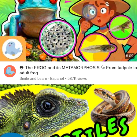
8:09
🐸 The FROG and its METAMORPHOSIS 💦 From tadpole to
adult frog
Smile and Learn - Español
•
587K views