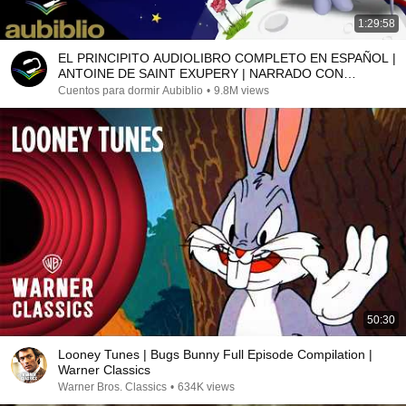
1:29:58
EL PRINCIPITO AUDIOLIBRO COMPLETO EN ESPAÑOL |
ANTOINE DE SAINT EXUPERY | NARRADO CON
IMAGENES
Cuentos para dormir Aubiblio
•
9.8M views
50:30
Looney Tunes | Bugs Bunny Full Episode Compilation |
Warner Classics
Warner Bros. Classics
•
634K views