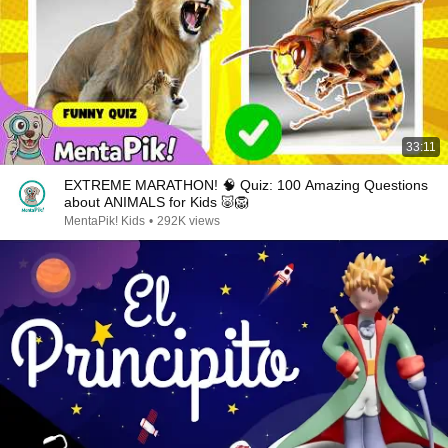
33:11
EXTREME MARATHON! 🧠 Quiz: 100 Amazing Questions
about ANIMALS for Kids 🐷🦁
MentaPik! Kids
•
292K views