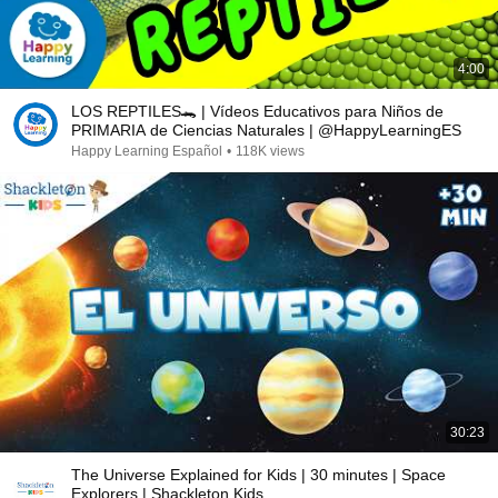
4:00
LOS REPTILES🐊 | Vídeos Educativos para Niños de
PRIMARIA de Ciencias Naturales | @HappyLearningES
Happy Learning Español
•
118K views
30:23
The Universe Explained for Kids | 30 minutes | Space
Explorers | Shackleton Kids