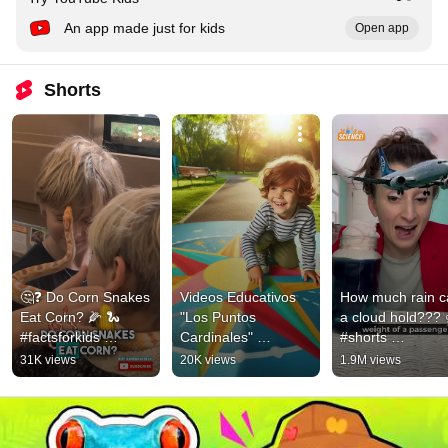
An app made just for kids
Open app
Shorts
🤔❓ Do Corn Snakes 
Videos Educativos 
How much rain c
Eat Corn? 🌽 🐍 
"Los Puntos 
a cloud hold??? ⛈
#factsforkids 
Cardinales" 
#shorts 
#snakefact 
#videosparaniños 
#scienceexperime
31K views
20K views
1.9M views
#cornsnake 
#vídeoseducativos
#weather 
#educational 
#scienceforkids
#kidsyoutube 
#snake