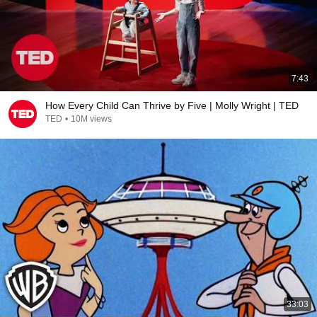
7:43
How Every Child Can Thrive by Five | Molly Wright | TED
TED
•
10M views
33:03