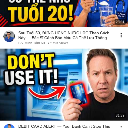
28:01
Sau Tuổi 50, ĐỪNG UỐNG NƯỚC LỌC Theo Cách
Này — Bác Sĩ Cảnh Báo Máu Có Thể Lưu Thông
KÉM HƠN
BS. Minh Tâm 60+
•
579K views
31:39
DEBIT CARD ALERT — Your Bank Can't Stop This