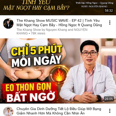
58:32
The Khang Show MUSIC WAVE - EP 42 | Tình Yêu
Mật Ngọt Hay Cạm Bẫy - Hồng Ngọc ft Quang Dũng
The Khang Show by Nguyen Khang and NGUYÊN
KHANG
•
78K views
26:05
Chuyên Gia Dinh Dưỡng Tiết Lộ Điều Giúp Mỡ Bụng
Giảm Nhanh Hơn Mà Không Cần Nhịn Ăn