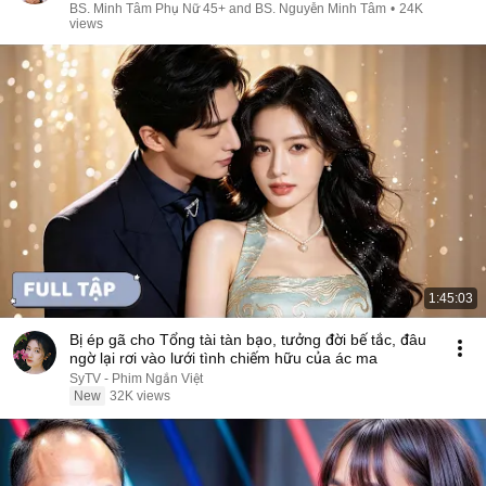
BS. Minh Tâm Phụ Nữ 45+ and BS. Nguyễn Minh Tâm
•
24K
views
1:45:03
Bị ép gã cho Tổng tài tàn bạo, tưởng đời bế tắc, đâu
ngờ lại rơi vào lưới tình chiếm hữu của ác ma
SyTV - Phim Ngắn Việt
New
32K views