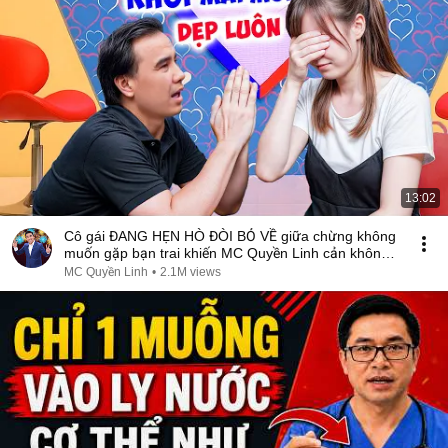
13:02
Cô gái ĐANG HẸN HÒ ĐÒI BỎ VỀ giữa chừng không
muốn gặp bạn trai khiến MC Quyền Linh cản không
kịp
MC Quyền Linh
•
2.1M views