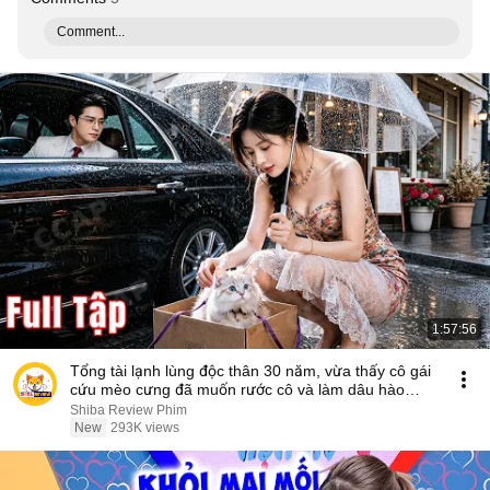
Comment...
1:57:56
Tổng tài lạnh lùng độc thân 30 năm, vừa thấy cô gái
cứu mèo cưng đã muốn rước cô và làm dâu hào
môn
Shiba Review Phim
New
293K views