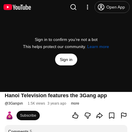
Open App
Sign in to confirm you’re not a bot
This helps protect our community.
Learn more
Sign in
Hanoi Television features the 3Gang app
@
3Gangvn
1.5K views
3 years ago
more
Subscribe
Comments
5