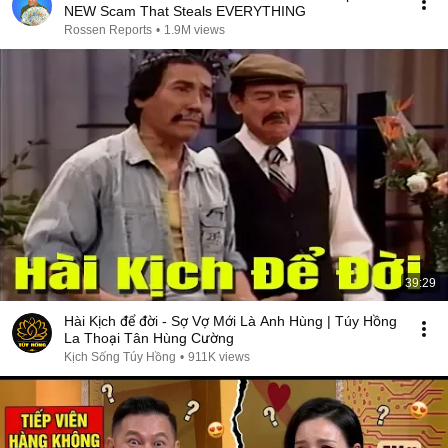
NEW Scam That Steals EVERYTHING
Rossen Reports
•
1.9M views
39:29
Hài Kịch để đời - Sợ Vợ Mới Là Anh Hùng | Túy Hồng
La Thoại Tân Hùng Cường
Kịch Sống Túy Hồng
•
911K views