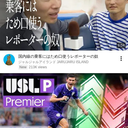
9:04
国内線の乗客にはため口使うレポーターの奴
ジャルジャルアイランド JARUJARU ISLAND
New
213K views