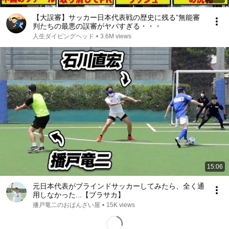
【大誤審】サッカー日本代表戦の歴史に残る”無能審
判たちの最悪の誤審がヤバすぎる・・・
人生ダイビングヘッド
•
3.6M views
15:06
元日本代表がブラインドサッカーしてみたら、全く通
用しなかった...【ブラサカ】
播戸竜二のおばんざい屋
•
15K views