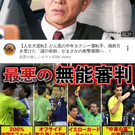
22:33
【人生大逆転】どん底の中年タクシー運転手。偶然引
き受けた「謎の依頼」がまさかの衝撃展開へ…！
超夢の推しシネマ
•
436K views
13:07