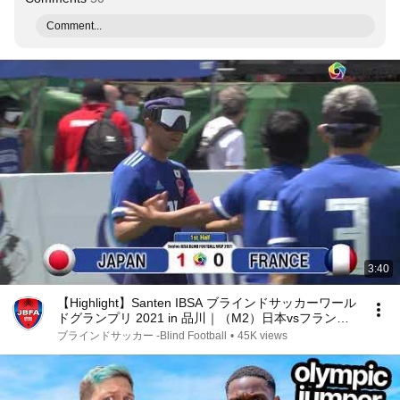
Comment...
3:40
【Highlight】Santen IBSA ブラインドサッカーワール
ドグランプリ 2021 in 品川｜（M2）日本vsフランス
(2021.5.30)
ブラインドサッカー -Blind Football
•
45K views