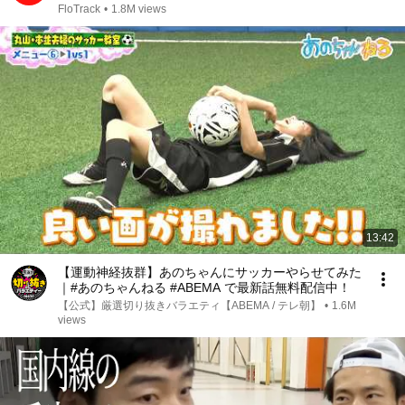
2026
FloTrack
•
1.8M views
13:42
【運動神経抜群】あのちゃんにサッカーやらせてみた
｜#あのちゃんねる #ABEMA で最新話無料配信中！
【公式】厳選切り抜きバラエティ【ABEMA / テレ朝】
•
1.6M
views