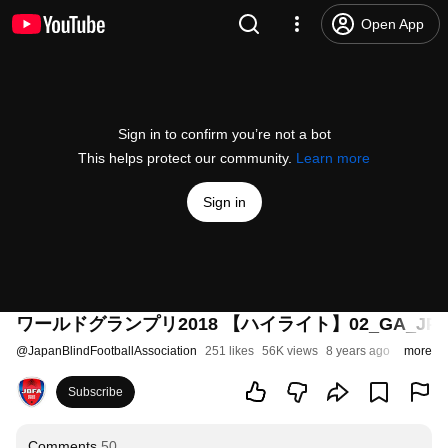
Open App
Sign in to confirm you’re not a bot
This helps protect our community.
Learn more
Sign in
ワールドグランプリ2018 【ハイライト】02_GA_JPN
@
JapanBlindFootballAssociation
251 likes
56K views
8 years ago
more
Subscribe
Comments
50