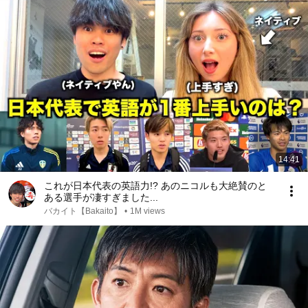
14:41
これが日本代表の英語力!? あのニコルも大絶賛のと
ある選手が凄すぎました...
バカイト【Bakaito】
•
1M views