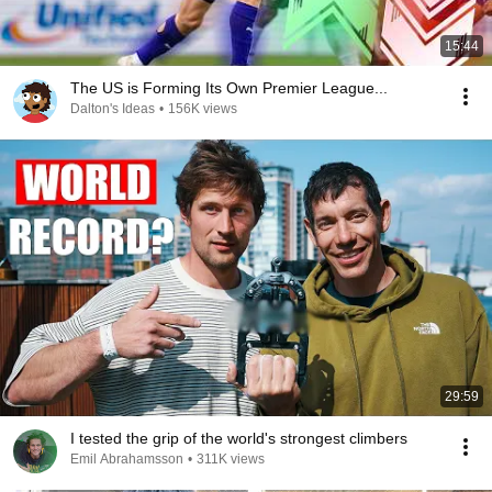
15:44
The US is Forming Its Own Premier League...
Dalton's Ideas
•
156K views
29:59
I tested the grip of the world's strongest climbers
Emil Abrahamsson
•
311K views