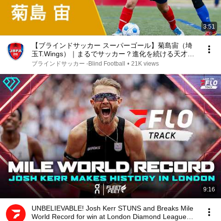
3:51
【ブラインドサッカー スーパーゴール】菊島宙（埼
玉T.Wings）｜まるでサッカー？進化を続ける天才ス
トライカー
ブラインドサッカー -Blind Football
•
21K views
9:16
UNBELIEVABLE! Josh Kerr STUNS and Breaks Mile
World Record for win at London Diamond League