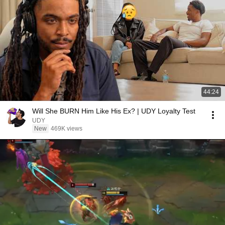
44:24
Will She BURN Him Like His Ex? | UDY Loyalty Test
UDY
New
469K views