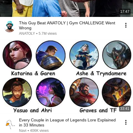
17:47
This Guy Beat ANATOLY | Gym CHALLENGE Went
Wrong
ANATOLY
•
5.7M views
33:41
Every Couple in League of Legends Lore Explained
in 33 Minutes
Navi
•
406K views