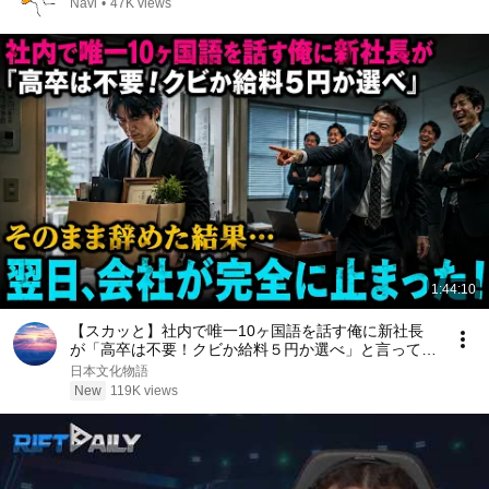
Navi
•
47K views
1:44:10
【スカッと】社内で唯一10ヶ国語を話す俺に新社長
が「高卒は不要！クビか給料５円か選べ」と言ってき
た。そのまま辞めた結果
日本文化物語
New
119K views