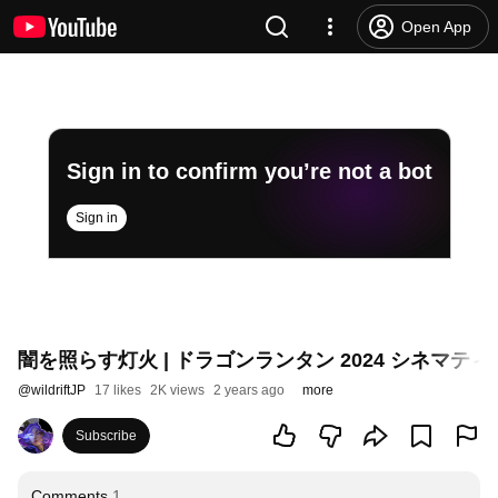
Open App
Sign in to confirm you’re not a bot
Sign in
闇を照らす灯火 | ドラゴンランタン 2024 シネマ
@
wildriftJP
17 likes
2K views
2 years ago
more
Subscribe
Comments
1