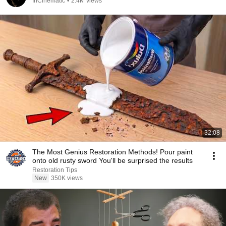
InCinematic
•
2.4M views
32:08
The Most Genius Restoration Methods! Pour paint
onto old rusty sword You'll be surprised the results
Restoration Tips
New
350K views