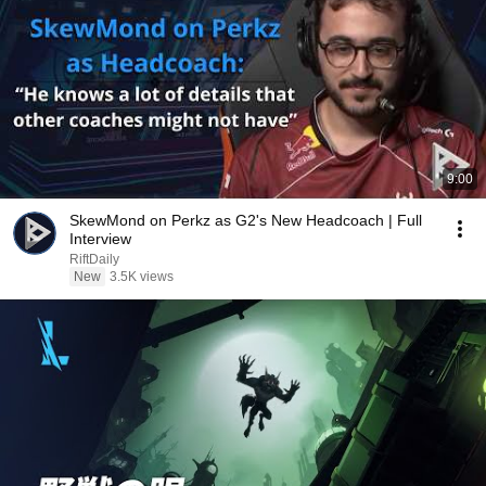
9:00
SkewMond on Perkz as G2's New Headcoach | Full
Interview
RiftDaily
New
3.5K views