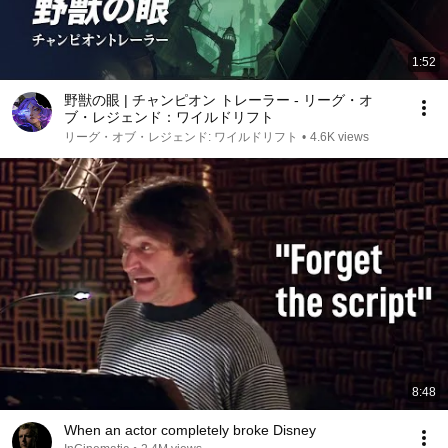
1:52
野獣の眼 | チャンピオン トレーラー - リーグ・オ
ブ・レジェンド：ワイルドリフト
リーグ・オブ・レジェンド: ワイルドリフト
•
4.6K views
8:48
When an actor completely broke Disney