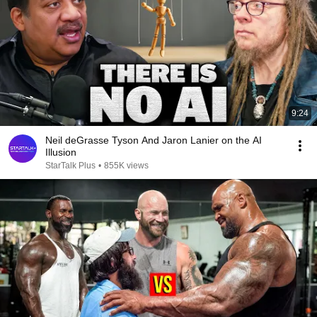
9:24
Neil deGrasse Tyson And Jaron Lanier on the AI
Illusion
StarTalk Plus
•
855K views