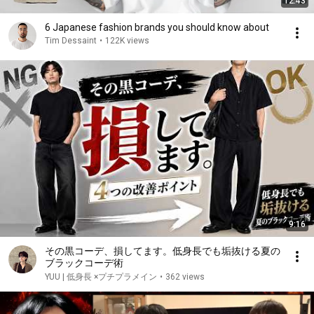
12:43
6 Japanese fashion brands you should know about
Tim Dessaint
•
122K views
9:16
その黒コーデ、損してます。低身長でも垢抜ける夏の
ブラックコーデ術
YUU | 低身長 ×プチプラメイン
•
362 views