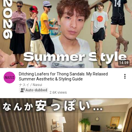
14:59
Ditching Loafers for Thong Sandals: My Relaxed
Summer Aesthetic & Styling Guide
ナスイ / Nasui
Auto-dubbed
2.6K views