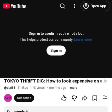
Open App
Sign in to confirm you’re not a bot
This helps protect our community.
Learn more
Sign in
TOKYO THRIFT DIG: How to look expensive on a bud
@
pizi88
41 likes
1.4K views
4 months ago
more
Subscribe
Comments
6