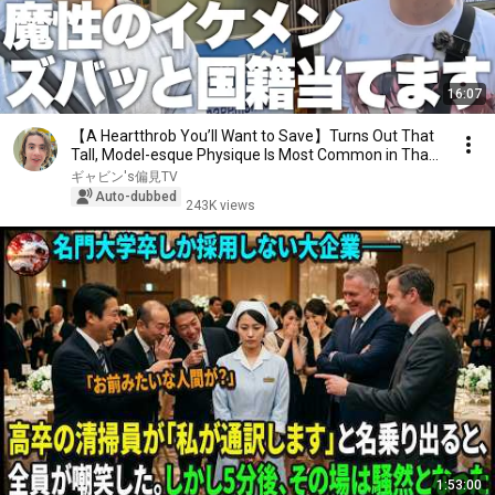
16:07
【A Heartthrob You’ll Want to Save】Turns Out That
Tall, Model-esque Physique Is Most Common in Tha...
ギャビン's偏見TV
Auto-dubbed
243K views
1:53:00