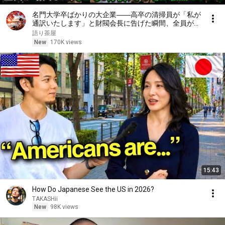
名門大学卒ばかりの大企業――高卒の清掃員が「私が
通訳いたします」と財閥会長に告げた瞬間、全員が嘲
笑した。しかし5分後、その場は静まり返った。#動
語り茶屋
エピソード#老後の物語 #家族の物語
New
170K views
15:43
How Do Japanese See the US in 2026?
TAKASHii
New
98K views