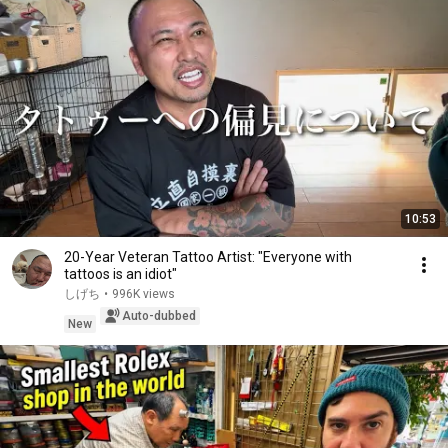
10:53
20-Year Veteran Tattoo Artist: "Everyone with
tattoos is an idiot"
しげち
•
996K views
Auto-dubbed
New