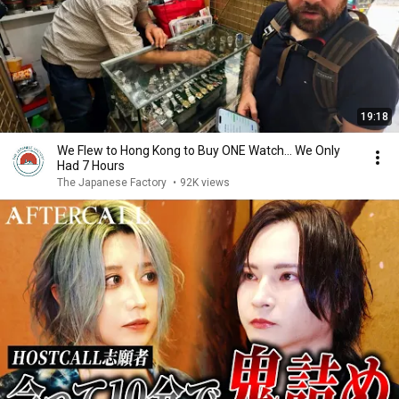
19:18
We Flew to Hong Kong to Buy ONE Watch… We Only
Had 7 Hours
The Japanese Factory
•
92K views