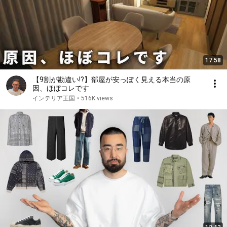
17:58
【9割が勘違い!?】部屋が安っぽく見える本当の原
因、ほぼコレです
インテリア王国
•
516K views