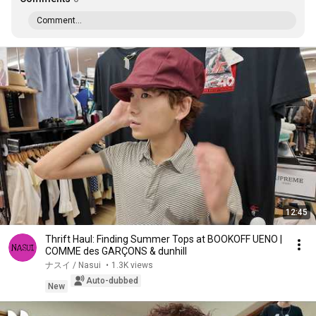
Comment...
12:45
Thrift Haul: Finding Summer Tops at BOOKOFF UENO |
COMME des GARÇONS & dunhill
ナスイ / Nasui
•
1.3K views
Auto-dubbed
New