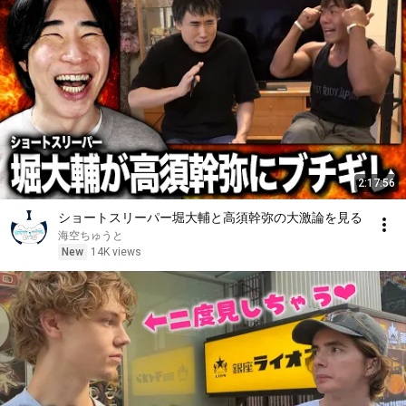
2:17:56
ショートスリーパー堀大輔と高須幹弥の大激論を見る
海空ちゅうと
New
14K views