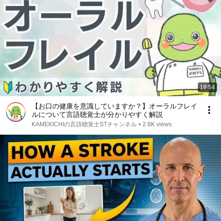
18:54
【お口の健康を意識していますか？】オーラルフレイ
ルについて言語聴覚士が分かりやすく解説
KAMEKICHIの言語聴覚士STチャンネル
•
2.8K views