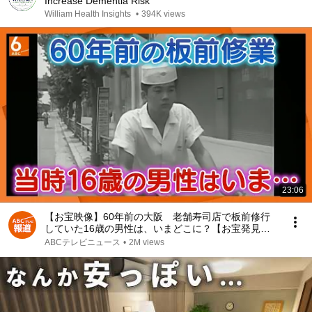
Increase Dementia Risk
William Health Insights
•
394K views
23:06
【お宝映像】60年前の大阪 老舗寿司店で板前修行
していた16歳の男性は、いまどこに？【お宝発見！
関西いまむかし】
ABCテレビニュース
•
2M views