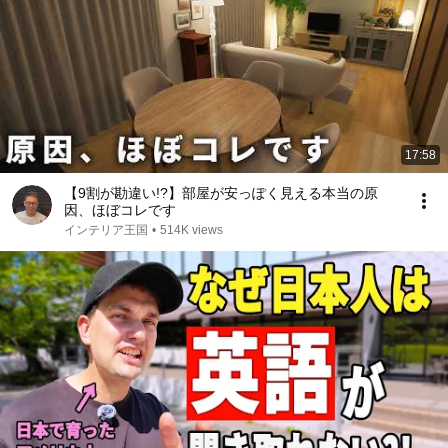
17:58
【9割が勘違い!?】部屋が安っぽく見える本当の原
因、ほぼコレです
インテリア王国
•
514K views