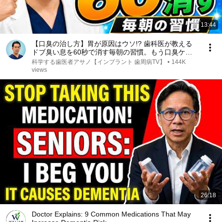
13:44
【口臭の治し方】胃が原因はウソ!? 歯科医が教える
ドブ臭い息を60秒で消す毎朝の習慣。もう口臭ケア
で悩まない！
科学する歯医者アサノ【インプラント 歯周病TV】
•
144K
views
26:18
Doctor Explains: 9 Common Medications That May