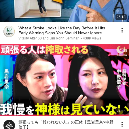
25:18
What a Stroke Looks Like the Day Before It Hits
Early Warning Signs You Should Never Ignore
Vitality After 60 and Jim Rohn Seminar
•
438K views
24:55
頑張っても「報われない人」の正体【黒岩里奈×中野
信子】