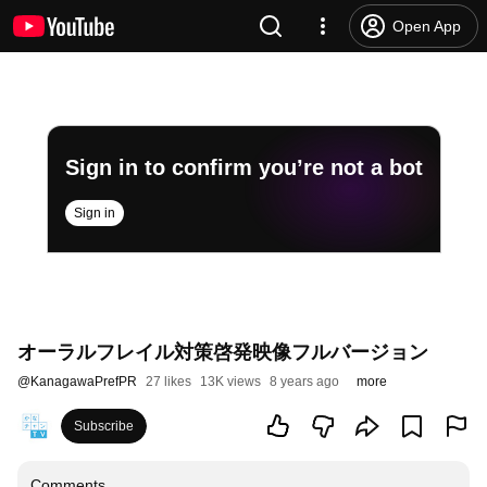
Open App
Sign in to confirm you’re not a bot
Sign in
オーラルフレイル対策啓発映像フルバージョン
@
KanagawaPrefPR
27 likes
13K views
8 years ago
more
Subscribe
Comments