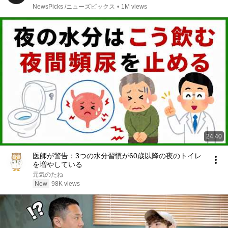
NewsPicks /ニューズピックス
•
1M views
24:40
医師が警告：3つの水分習慣が60歳以降の夜のトイレ
を増やしている
元気のたね
New
98K views