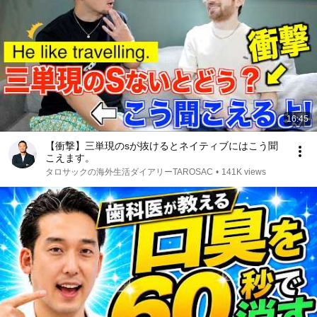
16:45
【衝撃】三単現のsが抜けるとネイティブにはこう聞
こえます。
タロサックの海外生活ダイアリーTAROSAC
•
141K views