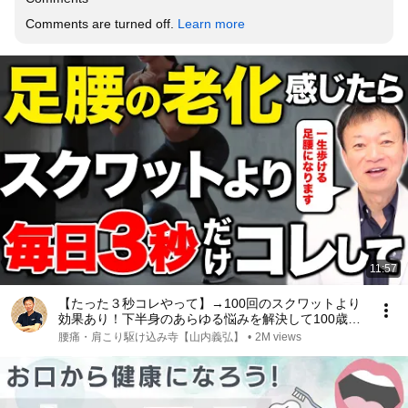
Comments are turned off. 
Learn more
11:57
【たった３秒コレやって】→100回のスクワットより
効果あり！下半身のあらゆる悩みを解決して100歳ま
で自分の脚で歩ける究極のセルフケアとは
腰痛・肩こり駆け込み寺【山内義弘】
•
2M views