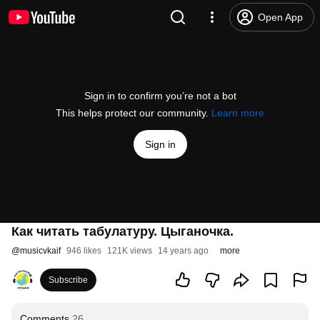
Open App
Sign in to confirm you’re not a bot
This helps protect our community.
Learn more
Sign in
Как читать табулатуру. Цыганочка.
@
musicvkaif
946 likes
121K views
14 years ago
more
Subscribe
Comments
26