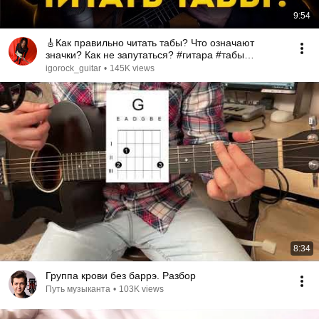
9:54
🎸Как правильно читать табы? Что означают
значки? Как не запутаться? #гитара #табы
#электрогитара
igorock_guitar
•
145K views
8:34
Группа крови без баррэ. Разбор
Путь музыканта
•
103K views