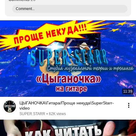
Comment...
11:39
ЦЫГАНОЧКА\Гитара/Проще некуда\SuperStarr-
video
SUPER STARR
•
62K views