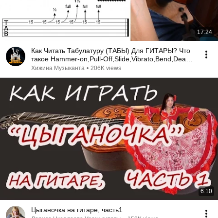
17:24
Как Читать Табулатуру (ТАБЫ) Для ГИТАРЫ? Что
такое Hammer-on,Pull-Off,Slide,Vibrato,Bend,Dead
Note
Хижина Музыканта
•
206K views
6:10
Цыганочка на гитаре, часть1