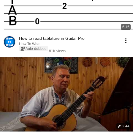
6:15
How to read tablature in Guitar Pro
How To What
Auto-dubbed
81K views
2:44