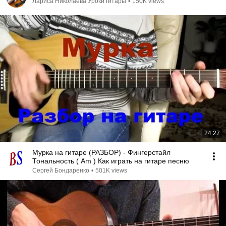
Лариса Николаева Уроки гитары
•
150K views
24:27
Мурка на гитаре (РАЗБОР) - Фингерстайл
Тональность ( Аm ) Как играть на гитаре песню
Сергей Бондаренко
•
501K views