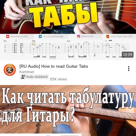
18:09
[RU Audio] How to read Guitar Tabs
Kaminari
Auto-dubbed
65K views