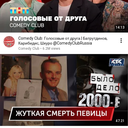
14:13
Comedy Club: Голосовые от друга | Батрутдинов,
Карибидис, Шкуро @ComedyClubRussia
Comedy Club
•
6.2M views
47:21