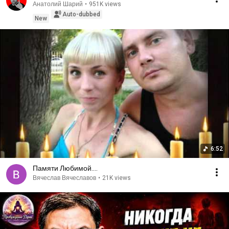
Анатолий Шарий
•
951K views
Auto-dubbed
New
6:52
Памяти Любимой....
Вячеслав Вячеславов
•
21K views