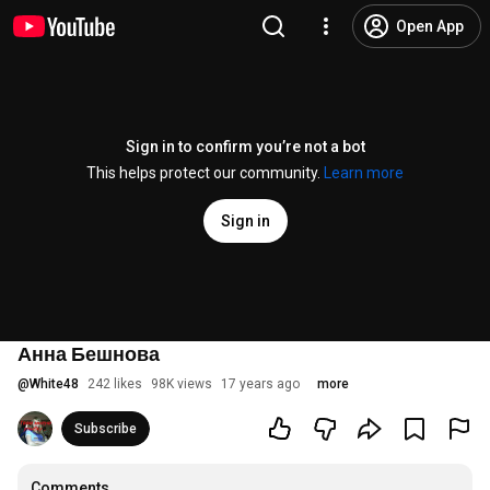
Open App
Sign in to confirm you’re not a bot
This helps protect our community.
Learn more
Sign in
Анна Бешнова
@
White48
242 likes
98K views
17 years ago
more
Subscribe
Comments