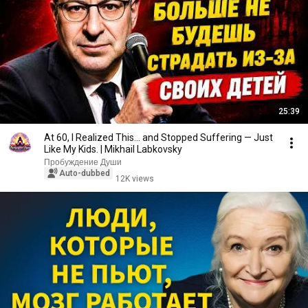
25:39
At 60, I Realized This... and Stopped Suffering — Just
Like My Kids. | Mikhail Labkovsky
Пробуждение Души
Auto-dubbed
12K views