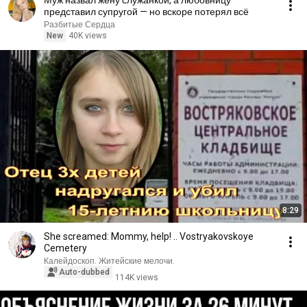
Муж назвал жену служанкой, а любовницу
представил супругой — но вскоре потерял всё
Разбитые Сердца
New
40K views
8:29
She screamed: Mommy, help! .. Vostryakovskoye
Cemetery
Калейдоскоп. Житейские мелочи.
Auto-dubbed
114K views