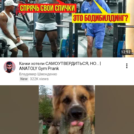
12:52
Качки хотели САМОУТВЕРДИТЬСЯ, НО... |
ANATOLY Gym Prank
Владимир Шмонденко
New
322K views