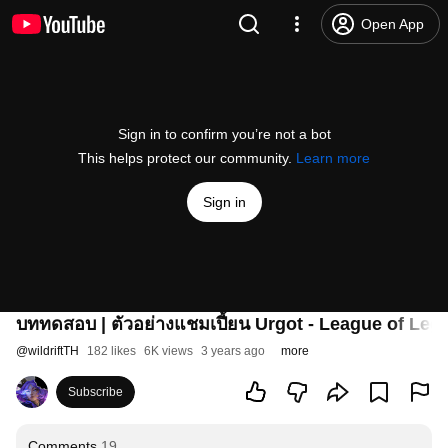
Open App
Sign in to confirm you’re not a bot
This helps protect our community.
Learn more
Sign in
บททดสอบ | ตัวอย่างแชมเปี้ยน Urgot - League of Lege
@
wildriftTH
182 likes
6K views
3 years ago
more
Subscribe
Comments
19