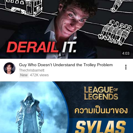
4:03
Guy Who Doesn't Understand the Trolley Problem
Thechrisbarnett
New
472K views