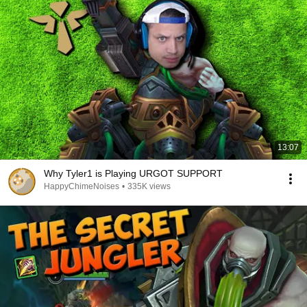
13:07
Why Tyler1 is Playing URGOT SUPPORT
HappyChimeNoises
•
335K views