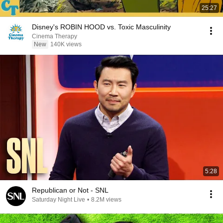
25:27
Disney's ROBIN HOOD vs. Toxic Masculinity
Cinema Therapy
New
140K views
5:28
Republican or Not - SNL
Saturday Night Live
•
8.2M views