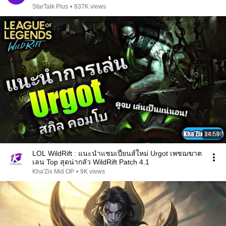
StarTalk Plus
•
837K views
14:59
LOL WildRift : แนะนำแชมเปี้ยนส์ใหม่ Urgot เพชฌฆาต
เลน Top สุดน่ากลัว WildRift Patch 4.1
Kha'Zix Mid OP
•
9K views