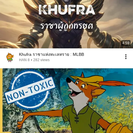
4:59
Khufra ราชาแห่งทะเลทราย : MLBB
HAN 8
•
282 views