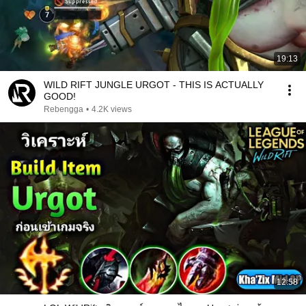
19:13
WILD RIFT JUNGLE URGOT - THIS IS ACTUALLY
GOOD!
Rebengga
•
4.2K views
12:58