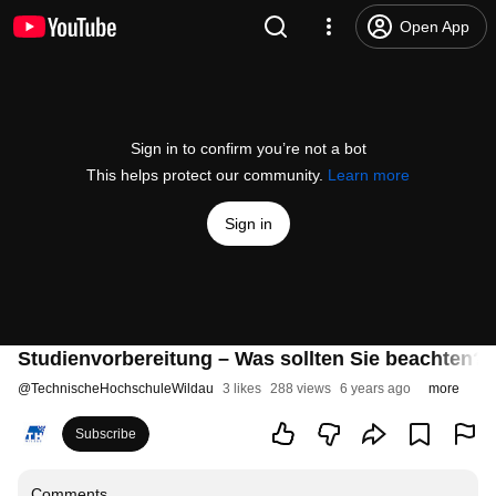
Open App
Sign in to confirm you’re not a bot
This helps protect our community.
Learn more
Sign in
Studienvorbereitung – Was sollten Sie beachten?
@
TechnischeHochschuleWildau
3 likes
288 views
6 years ago
more
Subscribe
Comments