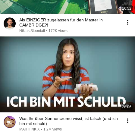
16:52
Als EINZIGER zugelassen für den Master in
CAMBRIDGE?!
Niklas Steenfatt
•
172K views
28:06
Was Ihr über Sonnencreme wisst, ist falsch (und ich
bin mit schuld)
MAITHINK X
•
1.2M views