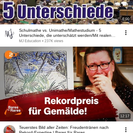
6:00
Schulmathe vs. Unimathe/Mathestudium - 5
Unterschiede, die unterschätzt werden/Mit realen
Beispielen
MJ Education
•
237K views
12:17
Teuerstes Bild aller Zeiten: Freudentränen nach
Rekord-Expertise | Bares für Rares