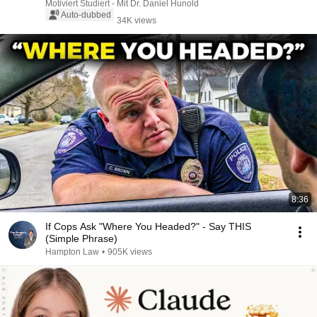
Motiviert Studiert - Mit Dr. Daniel Hunold
Auto-dubbed
34K views
8:36
If Cops Ask "Where You Headed?" - Say THIS
(Simple Phrase)
Hampton Law
•
905K views