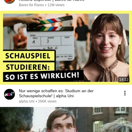
Bares für Rares
•
12M views
14:12
Nur wenige schaffen es: Studium an der
Schauspielschule! | alpha Uni
alpha Uni
•
266K views