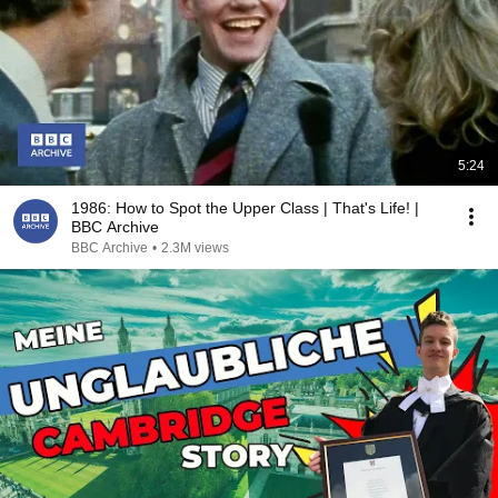
5:24
1986: How to Spot the Upper Class | That's Life! |
BBC Archive
BBC Archive
•
2.3M views