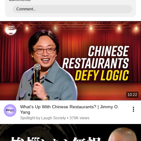
Comment...
10:22
What's Up With Chinese Restaurants? | Jimmy O.
Yang
Spotlight by Laugh Society
•
379K views