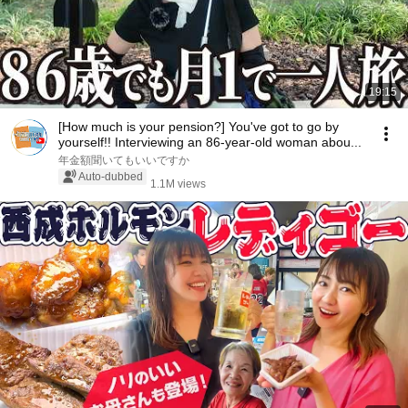
19:15
[How much is your pension?] You've got to go by
yourself!! Interviewing an 86-year-old woman abou...
年金額聞いてもいいですか
Auto-dubbed
1.1M views