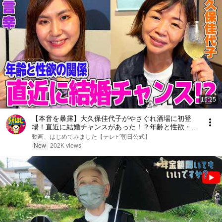
15:25
【本音を暴露】大久保佳代子がやさぐれ酒場に初登
場！直近に結婚チャンスがあった！？年齢と性欲・結
婚について本音トーク【納言幸のやさぐれ酒場】
動画、はじめてみました【テレビ朝日公式】
New
202K views