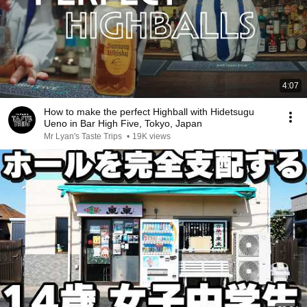
4:07
How to make the perfect Highball with Hidetsugu
Ueno in Bar High Five, Tokyo, Japan
Mr Lyan's Taste Trips
•
19K views