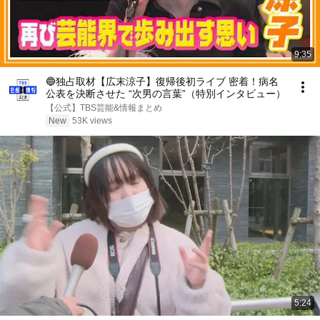
9:35
🔵独占取材【広末涼子】復帰後初ライブ 密着！病名
公表を決断させた “次男の言葉”（特別インタビュー）
【公式】TBS芸能&情報まとめ
New
53K views
5:24