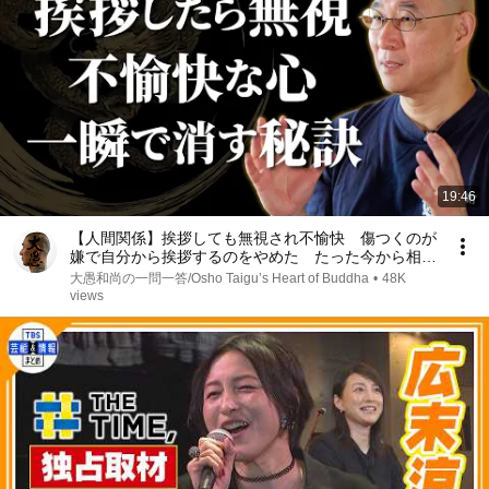
19:46
【人間関係】挨拶しても無視され不愉快 傷つくのが
嫌で自分から挨拶するのをやめた たった今から相手
の返事に振り回されずに済む｢考え方｣｜大愚和尚の一
大愚和尚の一問一答/Osho Taigu’s Heart of Buddha
•
48K
問一答
views