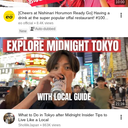
10:00
[Cheers at Nishinari Horumon Ready Go] Having a
drink at the super popular offal restaurant! #100...
eo official
•
8.4K views
Auto-dubbed
New
21:28
What to Do in Tokyo after Midnight Insider Tips to
Live Like a Local
ShoMeJapan
•
863K views