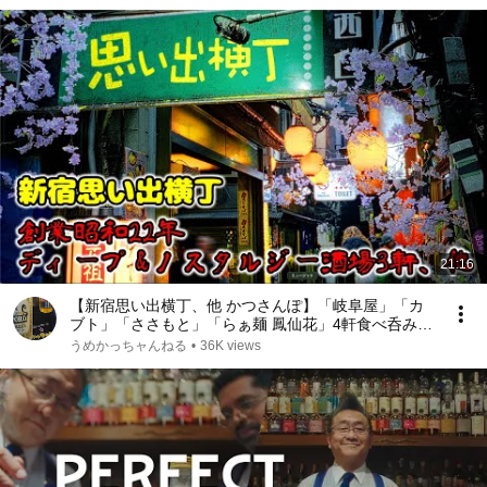
21:16
【新宿思い出横丁、他 かつさんぽ】「岐阜屋」「カ
ブト」「ささもと」「らぁ麺 鳳仙花」4軒食べ呑み歩
きfrom Shinjuku in JAPAN
うめかっちャんねる
•
36K views