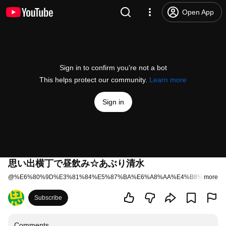
Open App
Sign in to confirm you’re not a bot
This helps protect our community.
Learn more
Sign in
思い出横丁で昼飲み☆あぶり清水
@
%E6%80%9D%E3%81%84%E5%87%BA%E6%A8%AA%E4%B8%81%E3
more
Subscribe
Comments