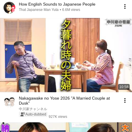
How English Sounds to Japanese People
That Japanese Man Yuta
•
6.6M views
10:58
Nakagawake no Yose 2026 "A Married Couple at
Dusk"
中川家チャンネル
Auto-dubbed
927K views