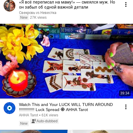
«Я всё переписал на маму!» — смеялся муж. Но
он забыл об одной важной детали
Свекровь vs Невестка
New
27K views
39:34
Watch This and Your LUCK WILL TURN AROUND
!!!!!!!!!!!!! Luck Spread 🧿 AHHA Tarot
AHHA Tarot
•
61K views
Auto-dubbed
New