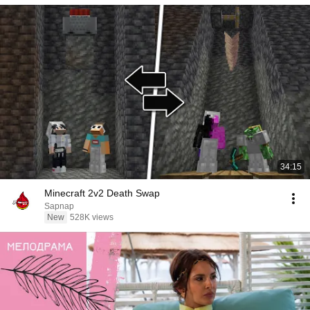
34:15
Minecraft 2v2 Death Swap
Sapnap
New
528K views