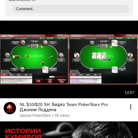
Comment...
14:07
NL $10/$20 SH: Видео Team PokerStars Pro
Джонни Лоддена
Школа PokerStars
•
5K views