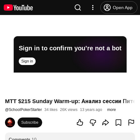
Open App
Sign in to confirm you’re not a bot
Sign in
MTT $215 Sunday Warm-up: Анализ сессии Питер
@
SchoolPokerStarter
34 likes
26K views
13 years ago
more
Subscribe
Comments
10