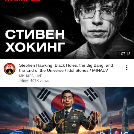
1:07:13
Stephen Hawking: Black Holes, the Big Bang, and
the End of the Universe / Idol Stories / MINAEV
МИНАЕВ LIVE
New
407K views