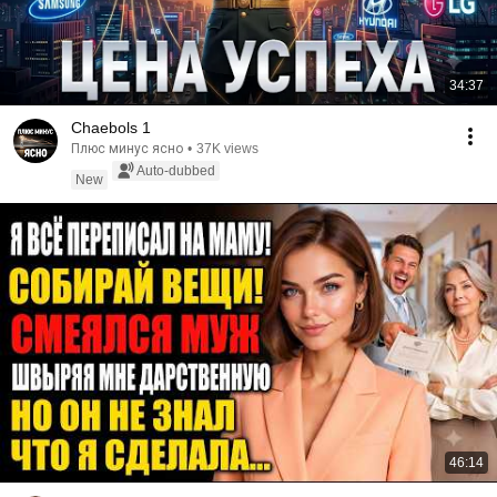
34:37
Chaebols 1
Плюс минус ясно
•
37K views
Auto-dubbed
New
46:14