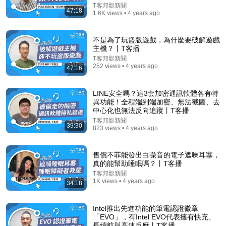
T客邦影新聞
47:18
1.6K views • 4 years ago
不是為了玩盜版遊戲，為什麼要破解遊戲
主機？丨T客播
T客邦影新聞
252 views • 4 years ago
47:16
LINE安全嗎？這3套加密通訊軟體各有特
31:33
異功能！全程端到端加密、無法截圖、去
中心化也無法反向追蹤丨T客播
Shein帝国：廉价时尚背后的惊人代价｜许仰天｜婚纱
T客邦影新聞
网店
39:30
823 views • 4 years ago
M2档案
•
596K views
售價不菲能發出白噪音的電子遮噪耳塞，
真的能幫助睡眠嗎？丨T客播
T客邦影新聞
1K views • 4 years ago
34:18
Intel推出先進功能的筆電認證徽章
「EVO」，有Intel EVO代表擁有快充、
長續航與高速反應丨T客播