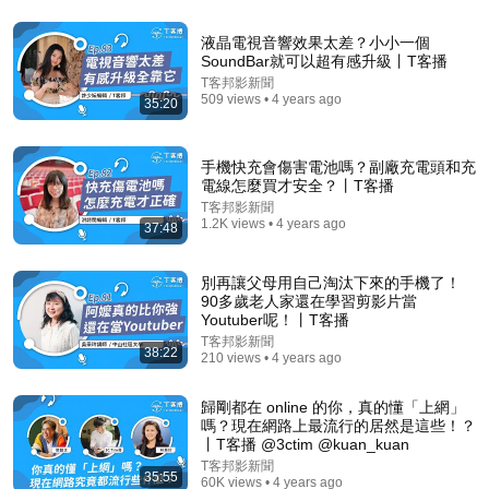
液晶電視音響效果太差？小小一個
SoundBar就可以超有感升級丨T客播
T客邦影新聞
509 views • 4 years ago
35:20
1:23:16
旅行到底有什麼用？人死前才明白的真相，我看了整整
手機快充會傷害電池嗎？副廠充電頭和充
5遍才看透！ #梁文道 #圆桌派 #一千零一夜 #读书
電線怎麼買才安全？丨T客播
纪实说
•
125K views
T客邦影新聞
1.2K views • 4 years ago
37:48
別再讓父母用自己淘汰下來的手機了！
90多歲老人家還在學習剪影片當
Youtuber呢！丨T客播
T客邦影新聞
38:22
210 views • 4 years ago
歸剛都在 online 的你，真的懂「上網」
嗎？現在網路上最流行的居然是這些！？
丨T客播 @3ctim @kuan_kuan
T客邦影新聞
35:55
23:50
60K views • 4 years ago