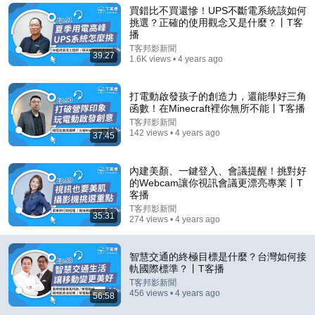
買錯比不買還慘！UPS不斷電系統該如何
Comment...
挑選？正確的使用觀念又是什麼？丨T客
播
T客邦影新聞
39:27
1.6K views • 4 years ago
打電動啟發孩子的創造力，還能學好三角
函數！在Minecraft裡你無所不能丨T客播
T客邦影新聞
142 views • 4 years ago
37:45
內建美顏、一鍵登入、會議提醒！挑對好
的Webcam讓你視訊會議更漂亮專業丨T
客播
T客邦影新聞
38:39
35:31
274 views • 4 years ago
Being too fixated on things can really make you sick!
Geriatrics expert Chen Liang-gong: Learn 4 ...
智慧交通的終極目標是什麼？台灣如何接
50+全國最大熟齡媒體
軌國際標準？丨T客播
Auto-dubbed
146K views
T客邦影新聞
456 views • 4 years ago
56:58