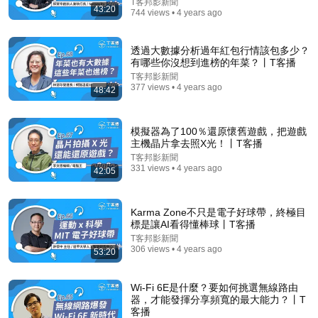
T客邦影新聞
43:20
744 views • 4 years ago
【沈春華專訪高希均】90歲的人生答案：自律、誠信
與一無所有的富足
天下文化
•
131K views
透過大數據分析過年紅包行情該包多少？
有哪些你沒想到進榜的年菜？丨T客播
T客邦影新聞
377 views • 4 years ago
48:42
模擬器為了100％還原懷舊遊戲，把遊戲
主機晶片拿去照X光！丨T客播
T客邦影新聞
331 views • 4 years ago
42:05
Karma Zone不只是電子好球帶，終極目
18:25
標是讓AI看得懂棒球丨T客播
T客邦影新聞
酪梨爆火到底是真有益健康，還是另一場瘋狂騙局？果
306 views • 4 years ago
53:20
肉富含脂肪堪比黃油，熱量四倍於可樂，為什麼還被營
養學家推崇？【老肉雜談】#水果 #知識 #美食 #健康 #
老肉雜談
•
491K views
科普
Wi-Fi 6E是什麼？要如何挑選無線路由
器，才能發揮分享頻寬的最大能力？丨T
客播