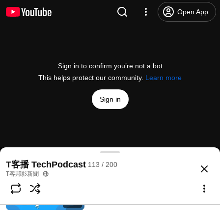
人臉辨識錯誤率僅1/10000000，刷臉即
Open App
簽章時代到來！丨T客播
T客邦影新聞
306 views • 4 years ago
40:30
除菌、除味、除皺、除濕！電子衣櫥４個
Sign in to confirm you’re not a bot
願望一次滿足丨T客播
This helps protect our community.
Learn more
T客邦影新聞
221 views • 4 years ago
33:39
Sign in
垃圾車就可以回收廚餘，為什麼還要使用
廚餘機？丨T客播
T客邦影新聞
230 views • 4 years ago
35:25
智慧交通的終極目標是什麼？台灣如何接軌國際標準？
T客播 TechPodcast
113 / 200
@
techbang3c
14 likes
456 views
4 years ago
more
T客邦影新聞
備份321！3個版本、2種儲存裝置、1份
放遠端，確保資料完整安全丨T客播
Subscribe
T客邦影新聞
853 views • 4 years ago
42:00
Comments
1