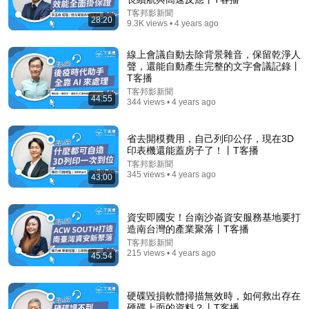
T客邦影新聞
28:20
9.3K views • 4 years ago
1:01:37
線上會議自動去除背景雜音，保留乾淨人
聲，還能自動產生完整的文字會議記錄丨
T客播
AI情人問世！我們還需要真實卻殘破的人類伴侶嗎？在
AI找情緒價值，小心被科技巨頭情感勒索？專訪鄧惠文
T客邦影新聞
44:55
344 views • 4 years ago
（精神科醫師、榮格心理分析師）
TFC 台灣事實查核中心
•
120K views
省去開模費用，自己列印公仔，現在3D
印表機還能蓋房子了！丨T客播
T客邦影新聞
345 views • 4 years ago
43:00
資安即國安！台南沙崙資安服務基地要打
造南台灣的產業聚落丨T客播
T客邦影新聞
215 views • 4 years ago
45:54
25:13
硬碟毀損軟體掃描無效時，如何救出存在
25分鐘講完荷馬史詩《奧德賽》，完整劇情一口氣看
硬碟上面的資料？丨T客播