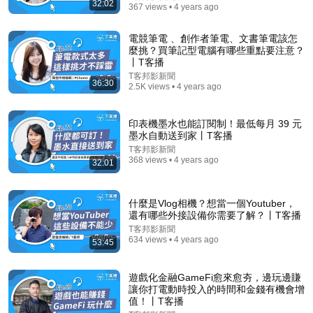
32:02
367 views • 4 years ago
電競筆電 、創作者筆電、文書筆電該怎
麼挑？買筆記型電腦有哪些重點要注意？
丨T客播
24:02
T客邦影新聞
36:30
2.5K views • 4 years ago
台積電前主管：人最可怕的地方，就是能把討厭的事當
成一輩子的志業｜【初日會客室】 郝旭烈
Cofit x 宋晏仁醫師 - 初日醫學
印表機墨水也能訂閱制！最低每月 39 元
•
2.3M views
墨水自動送到家丨T客播
T客邦影新聞
368 views • 4 years ago
32:01
什麼是Vlog相機？想當一個Youtuber，
還有哪些外接設備你需要了解？丨T客播
T客邦影新聞
634 views • 4 years ago
53:45
遊戲化金融GameFi愈來愈夯，邊玩邊賺
讓你打電動時投入的時間和金錢有機會增
值！丨T客播
48:34