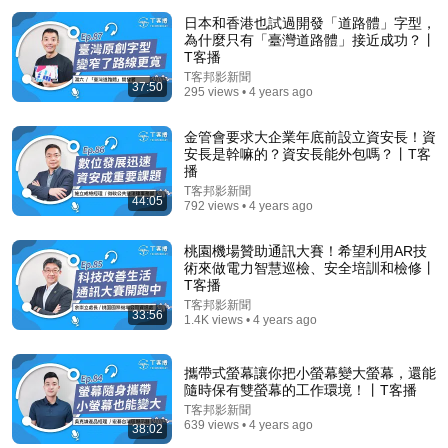
日本和香港也試過開發「道路體」字型，
為什麼只有「臺灣道路體」接近成功？丨
T客播
T客邦影新聞
37:50
295 views • 4 years ago
金管會要求大企業年底前設立資安長！資
安長是幹嘛的？資安長能外包嗎？丨T客
播
T客邦影新聞
44:05
792 views • 4 years ago
21:46
中國最神秘的醫院：301醫院的南樓裡，權力如何獲得
桃園機場贊助通訊大賽！希望利用AR技
另一套生命規則？【文昭思緒飛揚563】
術來做電力智慧巡檢、安全培訓和檢修丨
文昭思緒飛揚 - Wen Zhao Studio
T客播
New
296K views
T客邦影新聞
33:56
1.4K views • 4 years ago
攜帶式螢幕讓你把小螢幕變大螢幕，還能
隨時保有雙螢幕的工作環境！丨T客播
T客邦影新聞
639 views • 4 years ago
38:02