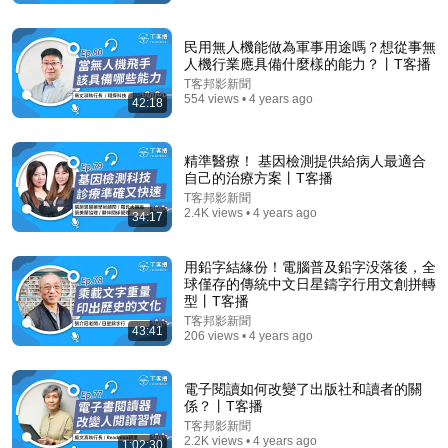
【健康】為什麼台灣癌症亞洲第一？名醫揭5大保健品
「吃錯比沒吃更慘」！ft.方識欽醫師｜下班經濟濟學
民用無人機能做為軍事用途嗎？想從事無
630｜謝哲青、蔡尚樺
人機行業應具備什麼樣的能力？丨T客播
風傳媒 The Storm Media
•
2.1M views
T客邦影新聞
554 views • 4 years ago
42:18
精準醫療！ 基因檢測提供給病人最適合
自己的治療方案丨T客播
T客邦影新聞
2.4K views • 4 years ago
34:17
用鉛字結緣份！電腦普及鉛字没落後，全
球僅存的傳統中文日星鑄字行用文創拼轉
型丨T客播
34:42
T客邦影新聞
43:41
206 views • 4 years ago
【商周MEGA TALK】簡立峰：AI革命，要從老闆開始
老闆自己先痛苦，才知道從那裡下手｜商周執行長 郭
電子閱讀如何改變了出版社和讀者的關
奕伶× Google前台灣董事總經理 簡立峰｜S2 EP.02
商業周刊
•
99K views
係？丨T客播
T客邦影新聞
2.2K views • 4 years ago
1:02:30