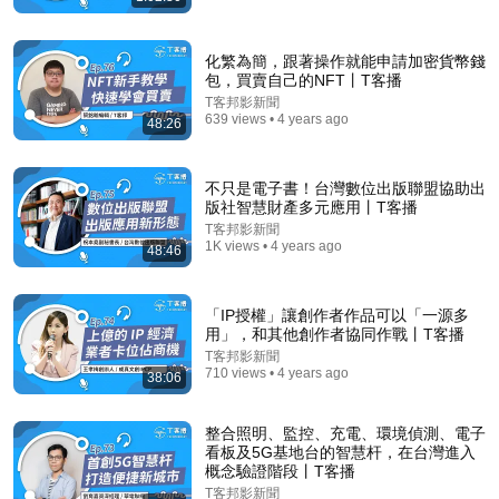
化繁為簡，跟著操作就能申請加密貨幣錢
包，買賣自己的NFT丨T客播
T客邦影新聞
639 views • 4 years ago
48:26
不只是電子書！台灣數位出版聯盟協助出
版社智慧財產多元應用丨T客播
23:41
T客邦影新聞
1K views • 4 years ago
48:46
走過10年失憶！馬西屏震撼告白：有方法逆轉大腦衰
退！「這些事」恐提高失智症風險？ Feat.馬西屏老師
｜週五首播｜主持人洪素卿｜【健康早知道】S5EP15.
健康早知道
「IP授權」讓創作者作品可以「一源多
記憶斷崖
New
20K views
用」，和其他創作者協同作戰丨T客播
T客邦影新聞
710 views • 4 years ago
38:06
整合照明、監控、充電、環境偵測、電子
看板及5G基地台的智慧杆，在台灣進入
概念驗證階段丨T客播
T客邦影新聞