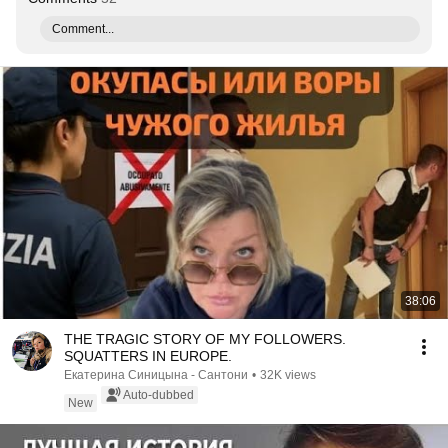
Comment...
38:06
THE TRAGIC STORY OF MY FOLLOWERS.
SQUATTERS IN EUROPE.
Екатерина Синицына - Сантони
•
32K views
Auto-dubbed
New