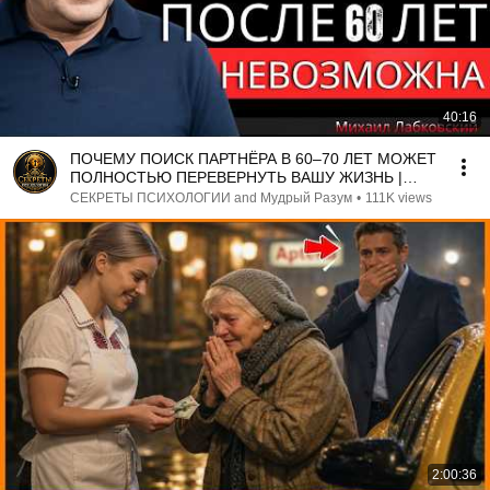
40:16
ПОЧЕМУ ПОИСК ПАРТНЁРА В 60–70 ЛЕТ МОЖЕТ
ПОЛНОСТЬЮ ПЕРЕВЕРНУТЬ ВАШУ ЖИЗНЬ |
МИХАИЛ ЛАБКОВСКИЙ
СЕКРЕТЫ ПСИХОЛОГИИ and Мудрый Разум
•
111K views
2:00:36