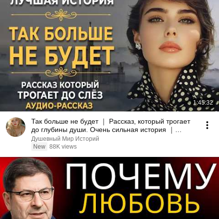
1:45:32
Так больше не будет ｜ Рассказ, который трогает
до глубины души. Очень сильная история ｜
Аудиорассказ
Душевный Мир Историй
New
88K views