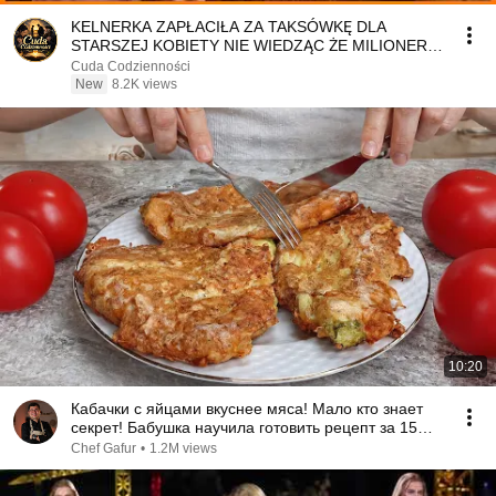
KELNERKA ZAPŁACIŁA ZA TAKSÓWKĘ DLA
STARSZEJ KOBIETY NIE WIEDZĄC ŻE MILIONER
PATRZY
Cuda Codzienności
New
8.2K views
10:20
Кабачки с яйцами вкуснее мяса! Мало кто знает
секрет! Бабушка научила готовить рецепт за 15
минут
Chef Gafur
•
1.2M views