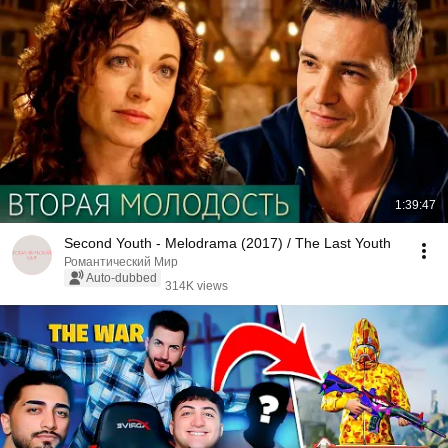
1:39:47
Second Youth - Melodrama (2017) / The Last Youth
Романтический Мир
Auto-dubbed
314K views