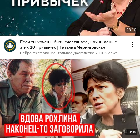
28:10
Если ты хочешь быть счастливее, начни день с
этих 10 привычек | Татьяна Черниговская
НейроРесет and Ментальное Долголетие
•
116K views
38:39