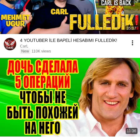
35:07
4 YOUTUBER İLE BAPELİ HESABIMI FULLEDİK!
CarL
New
110K views
11:36