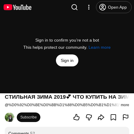
Open App
Sign in to confirm you’re not a bot
This helps protect our community.
Learn more
Sign in
СТИЛЬНАЯ ЗИМА 2019💕 ЧТО КУПИТЬ НА ЗИМУ
@
%D0%92%D0%BE%D0%BB%D1%88%D0%B5%D0%B1%D1%81%D1%8
more
Subscribe
Comments
52