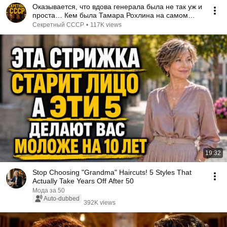
Оказывается, что вдова генерала была не так уж и
проста… Кем была Тамара Рохлина на самом
деле?
Секретный СССР
•
117K views
19:32
Stop Choosing "Grandma" Haircuts! 5 Styles That
Actually Take Years Off After 50
Мода за 50
Auto-dubbed
392K views