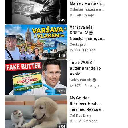
Marie v Mostě - 2. 
část Přesun 
Oblastní muzeum a galerie v Mostě
kostela
1.4K
3y ago
7:45
Varšava nás 
DOSTALA! 😱 
Nečekali jsme, že 
to bude TAKOVÉ... 
Cesta je cíl
🚆✅
22K
11d ago
14:18
Top 5 WORST 
Butter Brands To 
Avoid
Bobby Parrish
807K
2mo ago
19:27
My Golden 
Retriever Heals a 
Terrified Rescue 
Kitten in Just 3 
Cat Dog Diary
Meetings!
11M
2mo ago
6:04