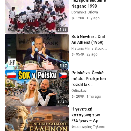
nezapomenutelné 
Nagano 1998
Dominika Orlova
120K
13y ago
51:38
Bob Newhart: Dial 
An Atheist (1969)
Historic Films Stock Footage Archive
954K
2y ago
5:17
Polské vs. České 
město: Proč je ten 
rozdíl tak 
EXTRÉMNÍ? 
Orliczkovi
(Bielsko-Biała)
209K
1mo ago
17:40
Η γενετική 
καταγωγή των 
Ελλήνων – Δρ. 
Κωνσταντίνος 
Φρυκτωρίες Τηλεοπτικός και Διαδικτυακός Σταθμός