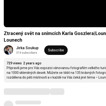
Ztracený svět na snímcích Karla Goszlera|Loun
Lounech
Jirka Soukup
Subscribe
374 subscribers
729 views
2 years ago
Připravili jsme pro Vás expozici věnovanou fotografiím velkého tur
na 1000 skleněných desek. Můžete se těšit na 135 krásných fotografi
rozdělena do pěti místností a v každé na Vás čeká jiné téma – Loun
Comments