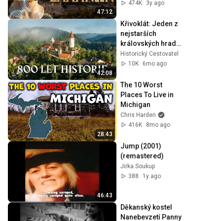
Τριανταφυλλίδης
474K
3y ago
47:12
Křivoklát: Jeden z 
nejstarších 
královských hradů 
Čech
Historický Cestovatel
10K
6mo ago
42:08
The 10 Worst 
Places To Live in 
Michigan
Chris Harden
416K
8mo ago
28:43
Jump (2001) 
(remastered)
Jirka Soukup
388
1y ago
46:43
Děkanský kostel 
Nanebevzetí Panny 