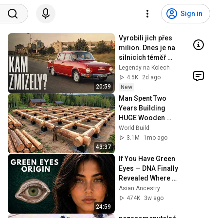
Sign in
Vyrobili jich přes 
milion. Dnes je na 
silnicích téměř 
nepotkáte – Škoda 
Legendy na Kolech
100/110
4.5K
2d ago
20:59
New
Man Spent Two 
Years Building 
HUGE Wooden 
House for his 
World Build
Family | Start to 
3.1M
1mo ago
Finish by 
43:37
@bjornbrenton
If You Have Green 
Eyes — DNA Finally 
Revealed Where 
They Really Come 
Asian Ancestry
From
474K
3w ago
24:59