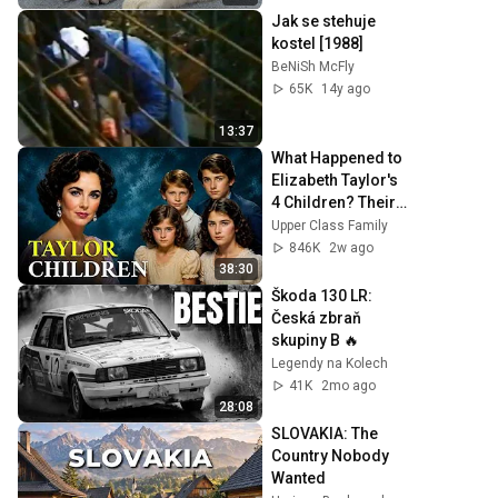
Jak se stehuje 
kostel [1988]
BeNiSh McFly
65K
14y ago
13:37
What Happened to 
Elizabeth Taylor's 
4 Children? Their 
Lives Today
Upper Class Family
846K
2w ago
38:30
Škoda 130 LR: 
Česká zbraň 
skupiny B 🔥
Legendy na Kolech
41K
2mo ago
28:08
SLOVAKIA: The 
Country Nobody 
Wanted