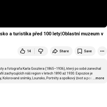
sko a turistika před 100 lety|Oblastní muzeum v
14
Share
Save
isty a fotografa Karla Goszlera (1865–1936), který po sobě zanechal 
í zachycujících náš region v letech 1890 až 1930. Expozice je 
y, Kolorované snímky, Lounsko, Portréty a spolkový život a pos
…
...more