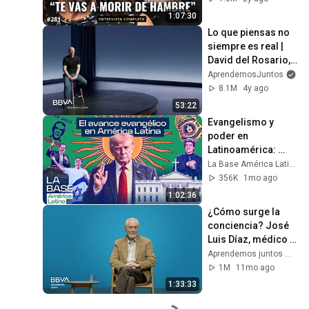
1:07:30
Lo que piensas no 
siempre es real | 
David del Rosario, 
investigador en 
AprendemosJuntos
neurociencia
8.1M
4y ago
53:22
Evangelismo y 
poder en 
Latinoamérica: 
como EEUU usó la 
La Base América Latina
fe como arma 
356K
1mo ago
geopolítica | La 
1:02:36
BaseLatam 1x203
¿Cómo surge la 
conciencia? José 
Luis Díaz, médico y 
neurocientífico
Aprendemos juntos Mex
1M
11mo ago
1:33:33