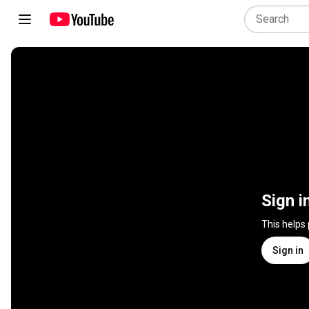
Sign i
This helps
Sign in