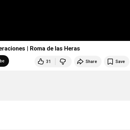
¿Amores perros? De poliamores y otras degeneraciones | Roma de las Heras
ibe
31
Share
Save
                     
