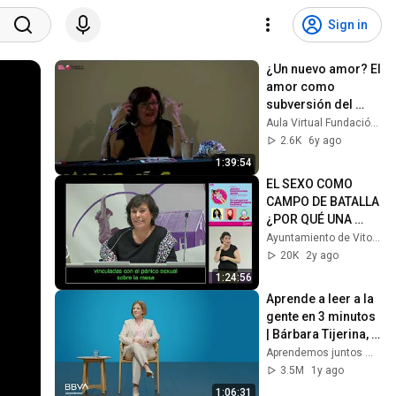
Sign in
¿Un nuevo amor? El 
amor como 
subversión del 
pensamiento | 
Aula Virtual Fundación de los Comunes
Mercedes de 
2.6K
6y ago
Francisco
1:39:54
EL SEXO COMO 
CAMPO DE BATALLA 
¿POR QUÉ UNA 
SEXOLOGÍA 
Ayuntamiento de Vitoria-Gasteiz / Gasteizko Udala
FEMINISTA 
20K
2y ago
CRÍTICA? - 2024
1:24:56
Aprende a leer a la 
gente en 3 minutos 
| Bárbara Tijerina, 
experta en 
Aprendemos juntos Mex
comunicación no 
3.5M
1y ago
verbal
1:06:31