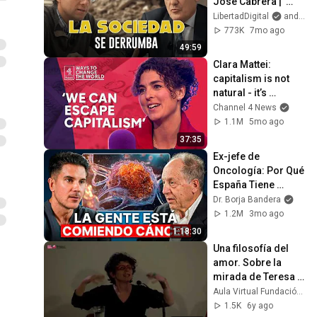
José Cabrera |  
“‘Hombres débiles, 
LibertadDigital
and esRadio
valores rotos’: 
773K
7mo ago
Nuestra sociedad 
49:59
colapsa”
Clara Mattei: 
capitalism is not 
natural - it’s 
enforced
Channel 4 News
1.1M
5mo ago
37:35
Ex-jefe de 
Oncología: Por Qué 
España Tiene 
Tantos Casos de 
Dr. Borja Bandera
Cáncer (la 
1.2M
3mo ago
respuesta, en tu 
1:18:30
plato)
Una filosofía del 
amor. Sobre la 
mirada de Teresa 
de Lauretis | Fefa 
Aula Virtual Fundación de los Comunes
Vila
1.5K
6y ago