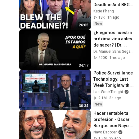
Deadline And BEGS 
Judge For MORE 
Katie Phang
TIME In MY Lawsuit!!
18K
1h ago
New
26:05
¿Elegimos nuestra 
próxima vida antes 
de nacer? | Dr. 
Manuel Sans 
Dr. Manuel Sans Segarra
Segarra
220K
1mo ago
34:17
Police Surveillance 
Technology: Last 
Week Tonight with 
John Oliver (HBO)
LastWeekTonight
2.1M
3d ago
New
30:34
Hacer rentable tu 
profesión - Oscar 
Burgos con Nayo 
Escobar
Nayo Escobar
1.3M
2y ago