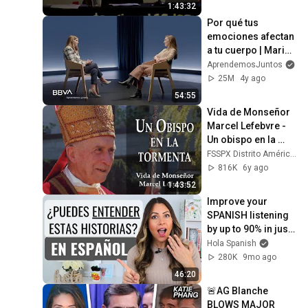
1:43:32
Por qué tus 
emociones afectan 
a tu cuerpo | Marian 
Rojas-Estapé, 
AprendemosJuntos
psiquiatra y 
25M
4y ago
escritora
54:55
Vida de Monseñor 
Marcel Lefebvre - 
Un obispo en la 
tormenta
FSSPX Distrito América del Sur
816K
6y ago
1:43:52
Improve your 
SPANISH listening 
by up to 90% in just 
45 minutes!
Hola Spanish
280K
9mo ago
46:20
🚨AG Blanche 
BLOWS MAJOR 