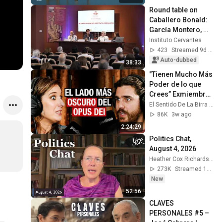
Round table on 
Caballero Bonald: 
García Montero, 
Martín López-Vega, 
Instituto Cervantes
Juan Bonilla and 
423
Streamed 9d ago
Josefa Parra
Auto-dubbed
38:33
"Tienen Mucho Más 
Poder de lo que 
Crees” Exmiembro 
del Opus Dei 
El Sentido De La Birra con Ricardo Moya
Advierte
86K
3w ago
2:24:29
Politics Chat, 
August 4, 2026
Heather Cox Richardson
273K
Streamed 1d ago
New
52:56
CLAVES 
PERSONALES #5 – 