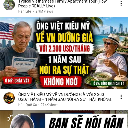
Typical Vietnamese Family Apartment Tour (How
People REALLY Live)
Han Life
•
2.9M views
1:24:16
ÔNG VIỆT KIỀU MỸ VỀ VN DƯỠNG GIÀ VỚI 2.300
USD/THÁNG – 1 NĂM SAU NÓI RA SỰ THẬT KHÔNG
NGỜ
Hồn Quê Xa
•
274K views