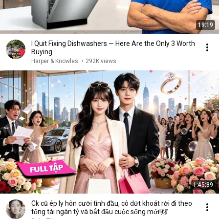
19:19
I Quit Fixing Dishwashers — Here Are the Only 3 Worth
Buying
Harper & Knowles
•
292K views
1:45:39
Ck cũ ép ly hôn cưới tình đầu, cô dứt khoát rời đi theo
tổng tài ngàn tỷ và bắt đầu cuộc sống mới!💃💃