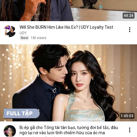
44:24
Will She BURN Him Like His Ex? | UDY Loyalty Test
UDY
New
1M views
1:45:03
Bị ép gã cho Tổng tài tàn bạo, tưởng đời bế tắc, đâu
ngờ lại rơi vào lưới tình chiếm hữu của ác ma