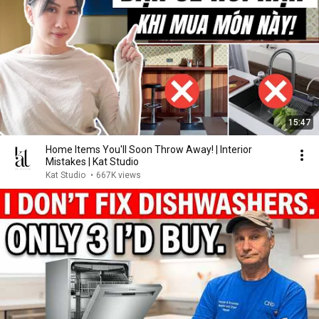
15:47
Home Items You'll Soon Throw Away! | Interior
Mistakes | Kat Studio
Kat Studio
•
667K views