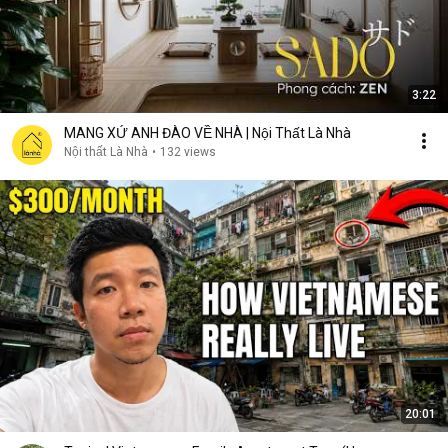
3:22
MANG XỨ ANH ĐÀO VỀ NHÀ | Nội Thất Là Nhà
Nội thất Là Nhà
•
132 views
20:01