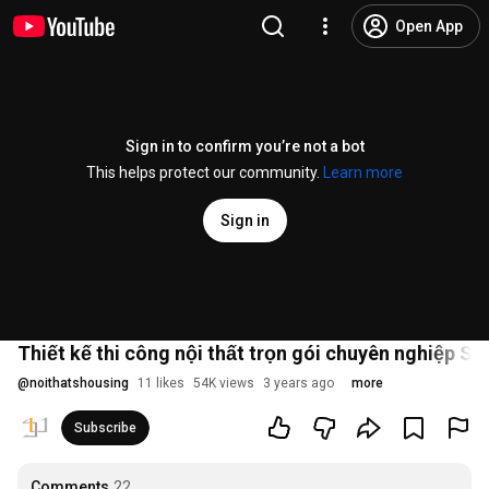
Open App
Sign in to confirm you’re not a bot
This helps protect our community.
Learn more
Sign in
Thiết kế thi công nội thất trọn gói chuyên nghiệp S-
@
noithatshousing
11 likes
54K views
3 years ago
more
Subscribe
Comments
22