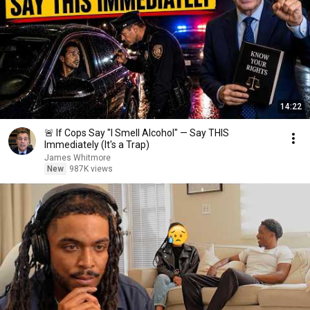
14:22
🚨 If Cops Say "I Smell Alcohol" — Say THIS
Immediately (It's a Trap)
James Whitmore
New
987K views