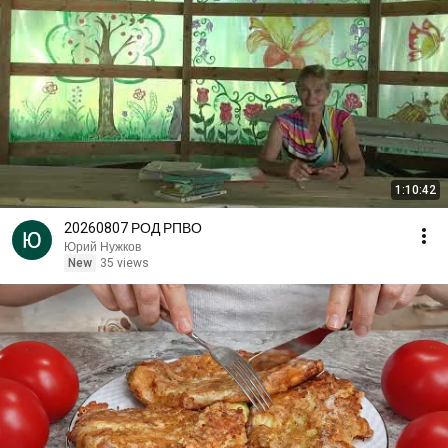
1:10:42
20260807 РОД РПВО
Юрий Нужков
New
35 views