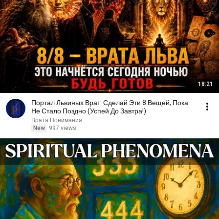
18:21
Портал Львиных Врат: Сделай Эти 8 Вещей, Пока
Не Стало Поздно (Успей До Завтра!)
Врата Понимания
New
997 views