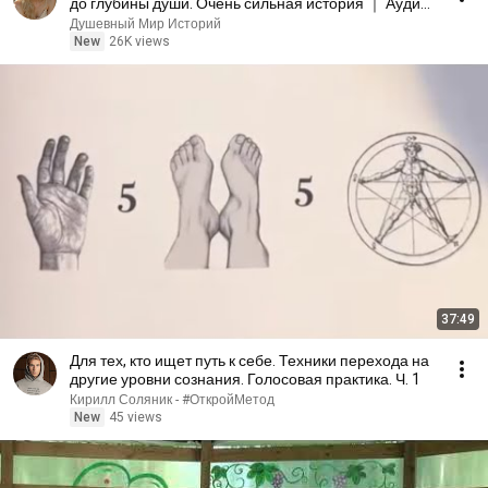
до глубины души. Очень сильная история ｜ Аудио
рассказ
Душевный Мир Историй
New
26K views
37:49
Для тех, кто ищет путь к себе. Техники перехода на
другие уровни сознания. Голосовая практика. Ч. 1
Кирилл Соляник - #ОткройМетод
New
45 views