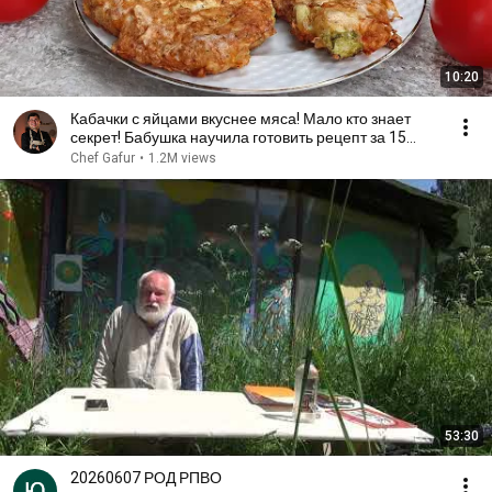
10:20
Кабачки с яйцами вкуснее мяса! Мало кто знает
секрет! Бабушка научила готовить рецепт за 15
минут
Chef Gafur
•
1.2M views
53:30
20260607 РОД РПВО