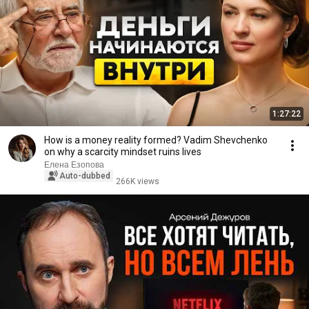
1:27:22
How is a money reality formed? Vadim Shevchenko
on why a scarcity mindset ruins lives
Елена Езопова
Auto-dubbed
266K views