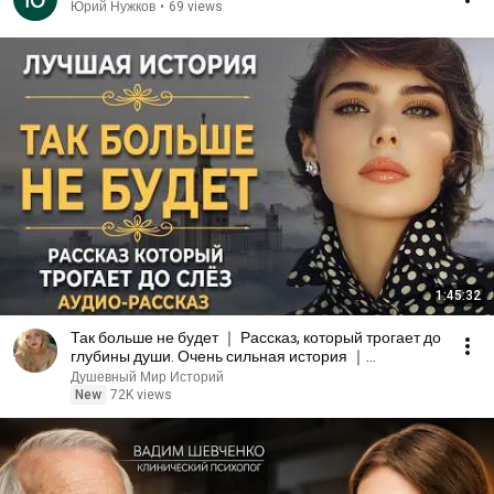
Юрий Нужков
•
69 views
1:45:32
Так больше не будет ｜ Рассказ, который трогает до
глубины души. Очень сильная история ｜
Аудиорассказ
Душевный Мир Историй
New
72K views