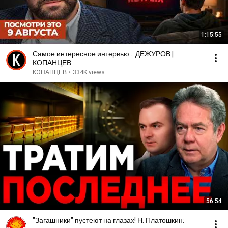
1:15:55
Самое интересное интервью... ДЕЖУРОВ |
КОПАНЦЕВ
КÓПАНЦЕВ
•
334K views
56:54
"Загашники" пустеют на глазах! Н. Платошкин: