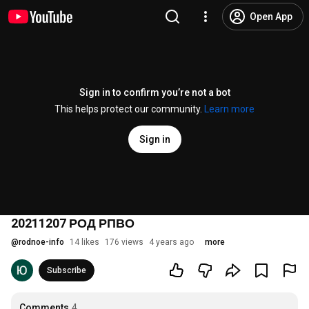
Open App
Sign in to confirm you’re not a bot
This helps protect our community.
Learn more
Sign in
20211207 РОД РПВО
@
rodnoe-info
14 likes
176 views
4 years ago
more
Subscribe
Comments
4