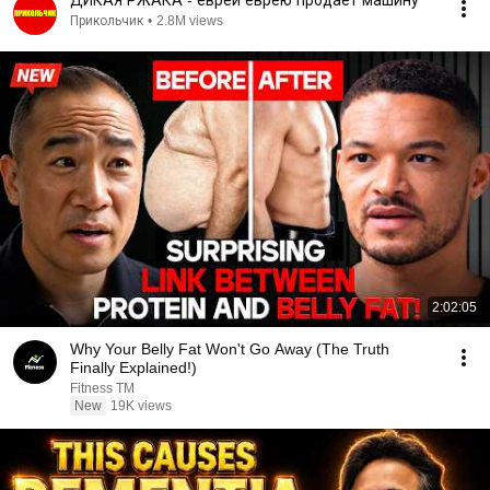
ДИКАЯ РЖАКА - еврей еврею продаёт машину
Прикольчик
•
2.8M views
2:02:05
Why Your Belly Fat Won't Go Away (The Truth
Finally Explained!)
Fitness TM
New
19K views