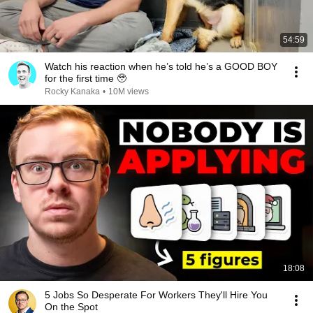
54:59
Watch his reaction when he’s told he’s a GOOD BOY
for the first time 🥹
Rocky Kanaka
•
10M views
18:08
5 Jobs So Desperate For Workers They'll Hire You
On the Spot