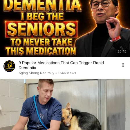
25:45
9 Popular Medications That Can Trigger Rapid
Dementia
Aging Strong Naturally
•
164K views