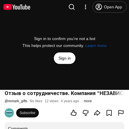
Open App
Sign in to confirm you’re not a bot
This helps protect our community.
Learn more
Sign in
Отзыв о сотрудничестве. Компания "НЕЗАВИСИ
@
remark_gifts
No likes
12 views
4 years ago
more
Subscribe
Comments