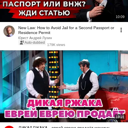
10:09
New Law: How to Avoid Jail for a Second Passport or
Residence Permit
Юрист Андрей Лухин
Auto-dubbed
179K views
19:21