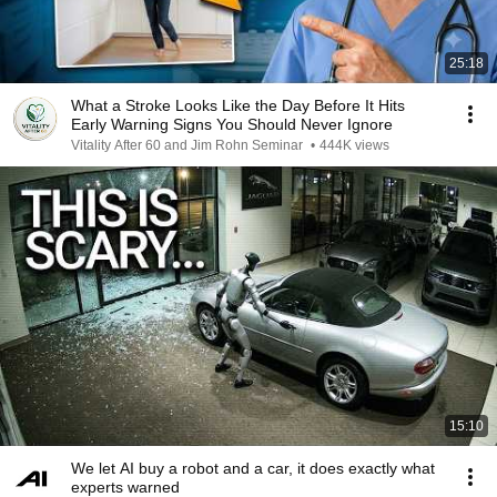
25:18
What a Stroke Looks Like the Day Before It Hits
Early Warning Signs You Should Never Ignore
Vitality After 60 and Jim Rohn Seminar
•
444K views
15:10
We let AI buy a robot and a car, it does exactly what
experts warned