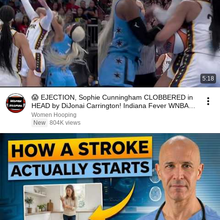
5:18
😱 EJECTION, Sophie Cunningham CLOBBERED in
HEAD by DiJonai Carrington! Indiana Fever WNBA
basketball
Women Hooping
New
804K views