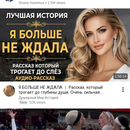
Shane Hummus
•
1.5M views
1:56:14
Я БОЛЬШЕ НЕ ЖДАЛА ｜ Рассказ, который
трогает до глубины души. Очень сильная
история ｜ Аудио рассказ
Душевный Мир Историй
New
52K views