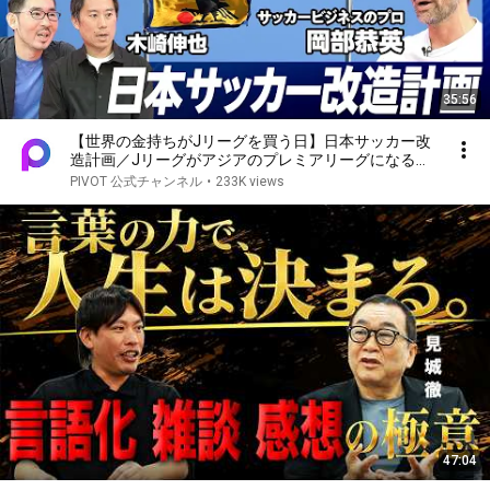
35:56
【世界の金持ちがJリーグを買う日】日本サッカー改
造計画／Jリーグがアジアのプレミアリーグになるに
は？／会長選挙の行方／サッカービジネスを志す君へ
PIVOT 公式チャンネル
•
233K views
【世界のサッカービジネスに最も詳しい日本人・岡部
恭英】
47:04