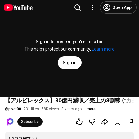
Open App
Sign in to confirm you’re not a bot
This helps protect our community.
Learn more
Sign in
【アルビレックス】30億円減収／売上の8割稼ぐカ
@
pivot00
731 likes
58K views
3 years ago
more
Subscribe
Comments
23