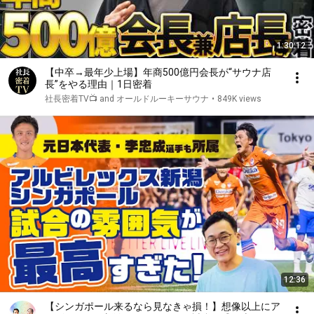
1:30:12
【中卒→最年少上場】年商500億円会長が“サウナ店
長”をやる理由｜1日密着
社長密着TV📺 and オールドルーキーサウナ
•
849K views
12:36
【シンガポール来るなら見なきゃ損！】想像以上にア