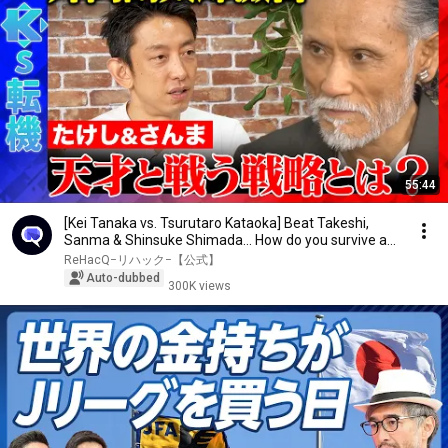
55:44
[Kei Tanaka vs. Tsurutaro Kataoka] Beat Takeshi,
Sanma & Shinsuke Shimada... How do you survive a...
ReHacQ−リハック−【公式】
Auto-dubbed
300K views