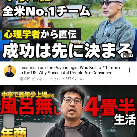
41:44
Lessons from the Psychologist Who Built a #1 Team
in the US: Why Successful People Are Convinced ...
秦卓民 ビジネスコーチch
•
267K views