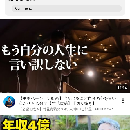
Comment...
14:42
【モチベーション動画】涙が出るほど自分の心を奮い
立たせる15分間【竹花貴騎】【切り抜き】
【公認切抜き】竹花貴騎のスキルが学べる部屋
•
603K views