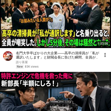
1:53:00
名門大学卒ばかりの大企業――高卒の清掃員が「私が
通訳いたします」と財閥会長に告げた瞬間、全員が嘲
笑した。しかし5分後、その場は静まり返った。#動
語り茶屋
エピソード#老後の物語 #家族の物語
New
83K views