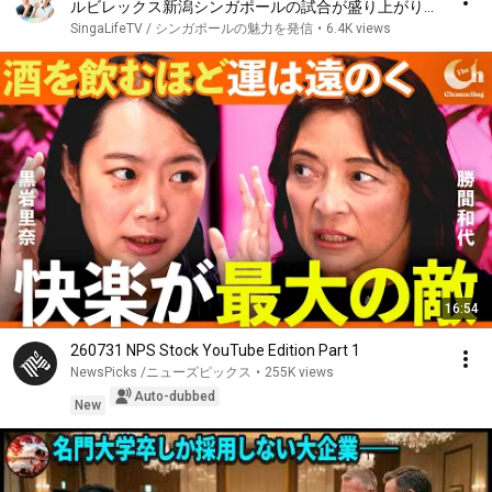
ルビレックス新潟シンガポールの試合が盛り上がりす
ぎて最高でした【シンガポール旅行/観光】
SingaLifeTV / シンガポールの魅力を発信
•
6.4K views
16:54
260731 NPS Stock YouTube Edition Part 1
NewsPicks /ニューズピックス
•
255K views
Auto-dubbed
New