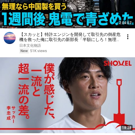
2:04:07
【スカッと】特許エンジンを開発して取引先の倒産危
機を救った俺に取引先の新部長「半額にしろ！無理な
ら中国製を買う」1週間後、部長から鬼電→俺「お宅
日本文化物語
の競合と5倍で独占契約済みです」
New
51K views
18:28