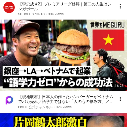
【李忠成 #2】プレミアリーグ移籍｜第二の人生はシ
ンガポール
SHOVEL SPORTS
•
33K views
16:28
【現地取材】日本人の作ったハンバーガーがベトナム
でバカ売れ／語学力ではない「人の心の掴み方」／
「郷に従う型」のコミュニケーション術【世界を
PIVOT 公式チャンネル
•
32K views
MEGURU #04】