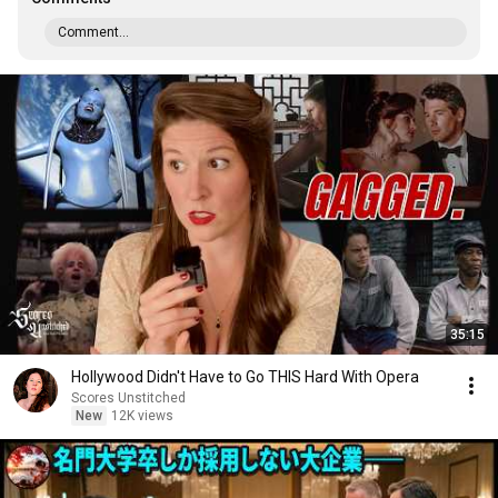
Comment...
35:15
Hollywood Didn't Have to Go THIS Hard With Opera
Scores Unstitched
New
12K views