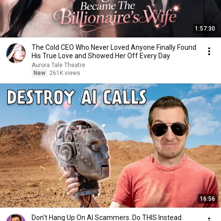
1:57:30
The Cold CEO Who Never Loved Anyone Finally Found
His True Love and Showed Her Off Every Day
Aurora Tale Theatre
New
261K views
16:56
Don't Hang Up On AI Scammers. Do THIS Instead.