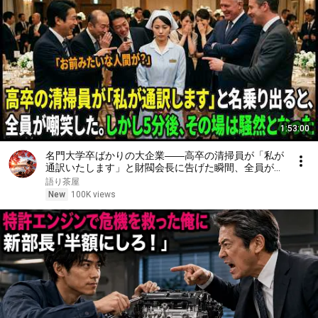
1:53:00
名門大学卒ばかりの大企業――高卒の清掃員が「私が
通訳いたします」と財閥会長に告げた瞬間、全員が嘲
笑した。しかし5分後、その場は静まり返った。#動
語り茶屋
エピソード#老後の物語 #家族の物語
New
100K views