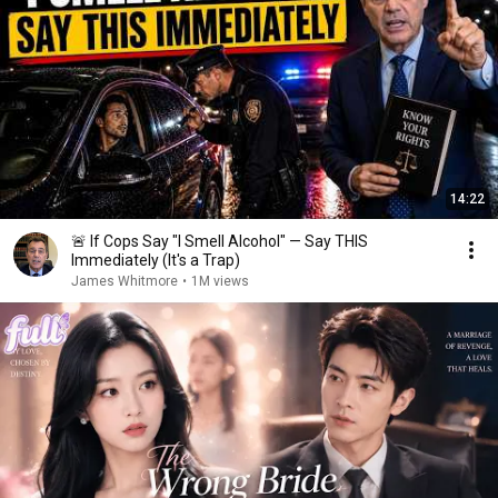
14:22
🚨 If Cops Say "I Smell Alcohol" — Say THIS
Immediately (It's a Trap)
James Whitmore
•
1M views