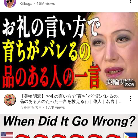
Kitboga
•
4.5M views
35:58
【美輪明宏】お礼の言い方で“育ち”が全部バレるの。
品のある人のたった一言を教えるわ｜偉人｜名言｜言
葉の力｜人生哲学｜
心を射る名言
•
177K views