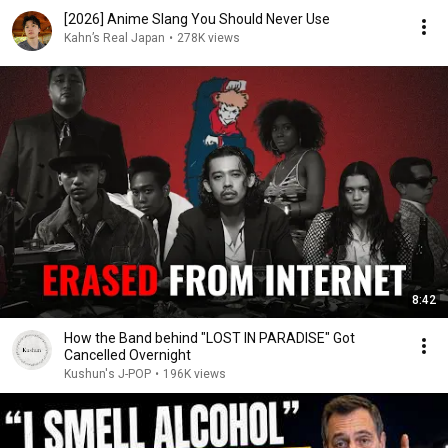
[2026] Anime Slang You Should Never Use
Kahn’s Real Japan
•
278K views
8:42
How the Band behind "LOST IN PARADISE" Got
Cancelled Overnight
Kushun's J-POP
•
196K views