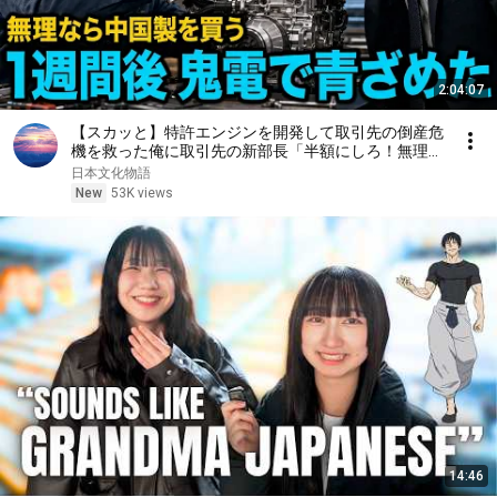
2:04:07
【スカッと】特許エンジンを開発して取引先の倒産危
機を救った俺に取引先の新部長「半額にしろ！無理な
ら中国製を買う」1週間後、部長から鬼電→俺「お宅
日本文化物語
の競合と5倍で独占契約済みです」
New
53K views
14:46