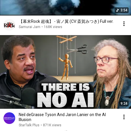
3:54
【幕末Rock 超魂】 - 宙ノ翼 (CV:斎賀みつき) Full ver.
Samurai Jam
•
168K views
9:24
Neil deGrasse Tyson And Jaron Lanier on the AI
Illusion
StarTalk Plus
•
871K views