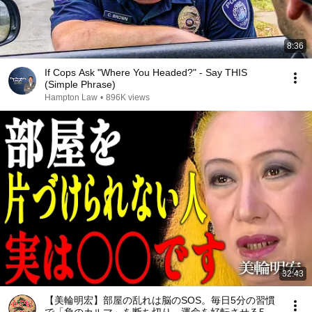
8:36
If Cops Ask "Where You Headed?" - Say THIS
(Simple Phrase)
Hampton Law
•
896K views
32:43
【美輪明宏】部屋の乱れは脳のSOS。毎日5分の習慣