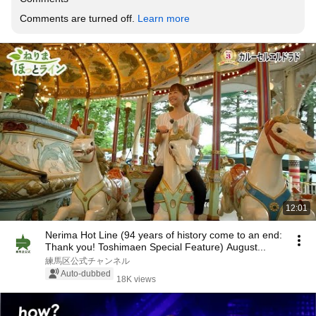
Comments are turned off. 
Learn more
12:01
Nerima Hot Line (94 years of history come to an end:
Thank you! Toshimaen Special Feature) August...
練馬区公式チャンネル
Auto-dubbed
18K views