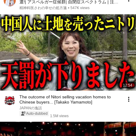
選!| アスペルガー症候群| 自閉症スペクトラム | 注意
欠如多動症 | ADHD・ASD・LD
精神科医さわの幸せの処方箋
•
547K views
12:54
The outcome of Nitori selling vacation homes to
Chinese buyers... [Takako Yamamoto]
JAPANの逸話
Auto-dubbed
1.5M views