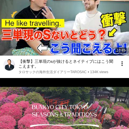
16:45
【衝撃】三単現のsが抜けるとネイティブにはこう聞
こえます。
タロサックの海外生活ダイアリーTAROSAC
•
134K views