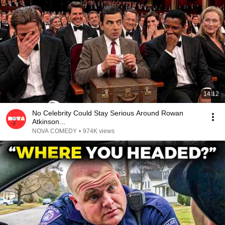
14:12
No Celebrity Could Stay Serious Around Rowan
Atkinson...
NOVA COMEDY
•
974K views