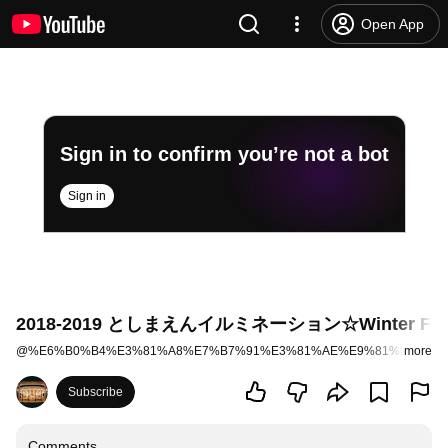
Open App
Sign in to confirm you’re not a bot
Sign in
2018-2019 としまえんイルミネーション☆Winter Fantas
@
%E6%B0%B4%E3%81%A8%E7%B7%91%E3%81%AE%E9%81%8A%E5
more
Subscribe
Comments