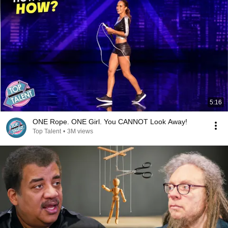
5:16
ONE Rope. ONE Girl. You CANNOT Look Away!
Top Talent
•
3M views