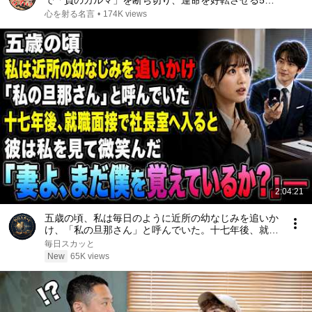
で「負のカルマ」を断ち切り、運命を好転させる5つ
の法則｜偉人｜名言｜言葉の力｜人生哲学｜
心を射る名言
•
174K views
2:04:21
五歳の頃、私は毎日のように近所の幼なじみを追いか
け、「私の旦那さん」と呼んでいた。十七年後、就職
面接で社長室へ入ると、彼は私を見て微笑んだ。「妻
毎日スカッと
よ、まだ僕を覚えているか？」――
New
65K views