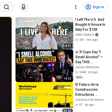
Sign in
I Left The U.S. And 
Bought A House In 
Italy For $13K
CNBC Make It
3M
1mo ago
8:51
🚨 If Cops Say "I 
Smell Alcohol" — 
Say THIS 
Immediately (It's a 
James Whitmore
Trap)
944K
6d ago
New
14:22
El Futuro de la 
Construcción: 
Estructuras 
Colaborativas
Construcción Activa
57
4y ago
51:30