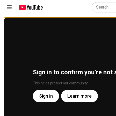
Sign in to confirm you’re not 
This helps protect our community
Sign in
Learn more