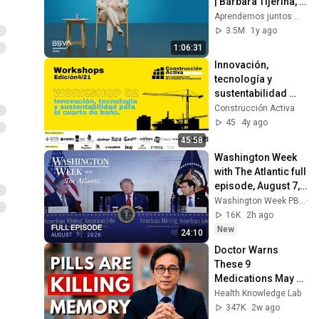
| Bárbara Tijerina, 
experta en 
Aprendemos juntos Mex
comunicación no 
3.5M
1y ago
verbal
1:06:31
Innovación, 
tecnología y 
sustentabilidad 
para el cuarto de 
Construcción Activa
baño
45
4y ago
45:58
Washington Week 
with The Atlantic full 
episode, August 7, 
2026
Washington Week PBS
16K
2h ago
New
24:10
Doctor Warns 
These 9 
Medications May 
Cause Memory 
Health Knowledge Lab
Loss After 60 - Dr. 
347K
2w ago