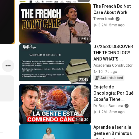
The French Do Not 
Care About Work
Trevor Noah
3.2M
5mo ago
12:51
07/26/30 DISCOVER 
THE TECHNOLOGY 
AND WHAT'S 
BEHIND THE 
Academia Constructor
MATALLIC LINE - 
10
7d ago
MAB DESIGN
Auto-dubbed
33:48
Ex-jefe de 
Oncología: Por Qué 
España Tiene 
Tantos Casos de 
Dr. Borja Bandera
Cáncer (la 
1.2M
3mo ago
respuesta, en tu 
1:18:30
plato)
Aprende a leer a la 
gente en 3 minutos 