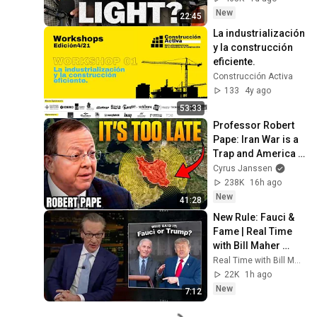
New
22:45
La industrialización 
y la construcción 
eficiente.
Construcción Activa
133
4y ago
53:33
Professor Robert 
Pape: Iran War is a 
Trap and America 
Has No Way Out!
Cyrus Janssen
238K
16h ago
New
41:28
New Rule: Fauci & 
Fame | Real Time 
with Bill Maher 
(HBO)
Real Time with Bill Maher
22K
1h ago
New
7:12