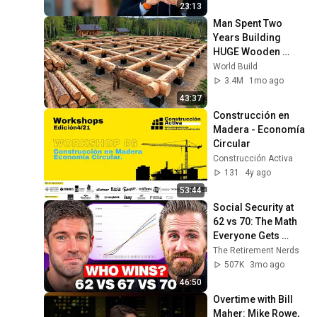
William Li
23:13
Man Spent Two 
Years Building 
HUGE Wooden 
House for his 
World Build
Family | Start to 
3.4M
1mo ago
Finish by 
43:37
@bjornbrenton
Construcción en 
Madera - Economía 
Circular
Construcción Activa
131
4y ago
53:44
Social Security at 
62 vs 70: The Math 
Everyone Gets 
Wrong
The Retirement Nerds
507K
3mo ago
46:50
Overtime with Bill 
Maher: Mike Rowe, 