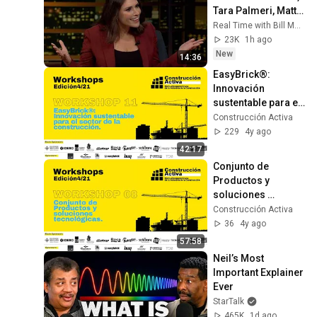
Tara Palmeri, Matt 
Welch (HBO)
Real Time with Bill Maher
23K
1h ago
New
14:36
EasyBrick®: 
Innovación 
sustentable para el 
sector de la 
Construcción Activa
construcción
229
4y ago
42:17
Conjunto de 
Productos y 
soluciones 
tecnológicas
Construcción Activa
36
4y ago
57:58
Neil’s Most 
Important Explainer 
Ever
StarTalk
465K
1d ago