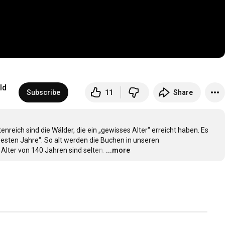
ld
Subscribe
11
Share
reich sind die Wälder, die ein „gewisses Alter“ erreicht haben. Es 
besten Jahre“. So alt werden die Buchen in unseren 
Alter von 140 Jahren sind selten.
…
...more