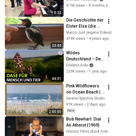
4.1M views
•
8 months ago
5:22
Die Geschichte der 
Elster Else (die 
Else-Story), Teil 1
Marco Just (eigene Dokus)
479K views
•
4 years ago
23:40
Wildes 
Deutschland – Der 
Thüringer Wald | 
Erlebnis Erde
Erlebnis Erde
233K views
•
1 year ago
44:01
Pink Wildflowers 
on Ocean Beach | 
Vintage Coastal 
Serene Spective Studio
Seascape Oil 
97K views
•
2 days ago
Painting | 4K 
New
2:00:00
Ambient TV 
Bob Newhart: Dial 
Screensaver
An Atheist (1969)
Historic Films Stock Footage Archive