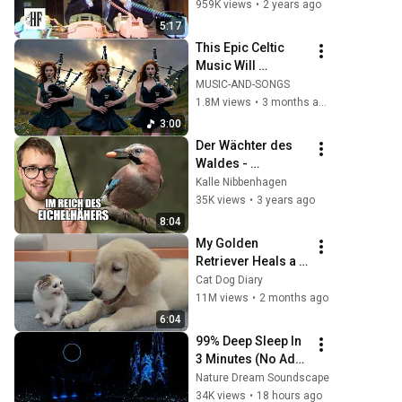
959K views
•
2 years ago
5:17
This Epic Celtic 
Music Will 
Captivate Your 
MUSIC-AND-SONGS
Soul | Epic Celtic 
1.8M views
•
3 months ago
Music
3:00
Der Wächter des 
Waldes - 
Eichelhäher
Kalle Nibbenhagen
35K views
•
3 years ago
8:04
My Golden 
Retriever Heals a 
Terrified Rescue 
Cat Dog Diary
Kitten in Just 3 
11M views
•
2 months ago
Meetings!
6:04
99% Deep Sleep In 
3 Minutes (No Ads) 
• Relieves Stress, 
Nature Dream Soundscape
Melatonin Release 
34K views
•
18 hours ago