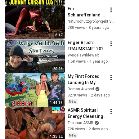
9:19
Ein 
Schlaraffenland 
für Insekten und 
Naturschutzgroßprojekt Senne und Teutoburger Wald
Vögel
280 views
•
8 years ago
6:17
Enger Bruch: 
TRAUMSTART 2025 
- Viele Vögel, 
WeigelsWildeWelt
Botanik, Insekten 
1.5K views
•
1 year ago
und Worte! Das 
20:26
Abenteuer beginnt! 
My First Forced 
😍
Landing In My 
Helicopter. Very 
Roman Atwood
Scary Experience 
827K views
•
2 days ago
But Everyone Is 
New
1:44:13
Safe! Needs FIxed!
ASMR Spiritual 
Energy Cleansing 
with My Cat 🐾 
Tabuhan ASMR
Purring & Reiki for 
72K views
•
2 days ago
Sleep & Stress 
New
1:35:22