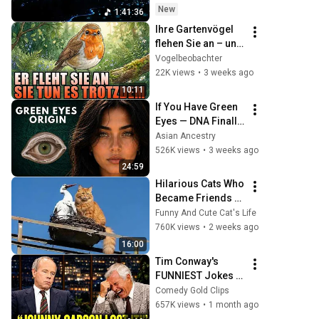
• Stop Overthinking
New
1:41:36
Ihre Gartenvögel 
flehen Sie an – und 
trotzdem machen 
Vogelbeobachter
Sie diese Fehler 
22K views
•
3 weeks ago
jeden Tag
10:11
If You Have Green 
Eyes — DNA Finally 
Revealed Where 
Asian Ancestry
They Really Come 
526K views
•
3 weeks ago
From
24:59
Hilarious Cats Who 
Became Friends 
With Wild Animals 
Funny And Cute Cat's Life
in Unexpected 
760K views
•
2 weeks ago
Ways!🤣
16:00
Tim Conway's 
FUNNIEST Jokes 
On The Tonight 
Comedy Gold Clips
Show
657K views
•
1 month ago