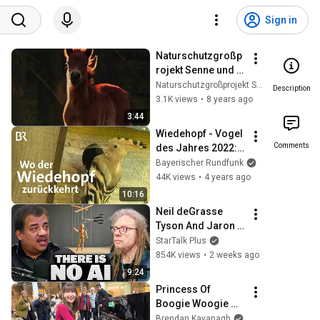
Sign in
Naturschutzgroßp
rojekt Senne und 
Teutoburger Wald
Naturschutzgroßprojekt Senne und Teutoburger Wald
Description
3.1K views
•
8 years ago
3:44
Wiedehopf - Vogel 
Comments
des Jahres 2022: 
Brutpaare in der 
Bayerischer Rundfunk
Oberpfalz? | 
44K views
•
4 years ago
Zwischen Spessart 
10:16
& Karwendel | BR
Neil deGrasse 
Tyson And Jaron 
Lanier on the AI 
StarTalk Plus
Illusion
854K views
•
2 weeks ago
9:24
Princess Of 
Boogie Woogie 
Delights Everyone
Brendan Kavanagh