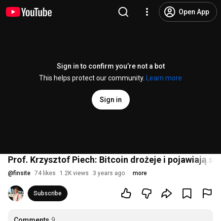
Open App
Sign in to confirm you’re not a bot
This helps protect our community.
Learn more
Sign in
Prof. Krzysztof Piech: Bitcoin drożeje i pojawiają si
@
finsite
74 likes
1.2K views
3 years ago
more
Subscribe
Comments
9