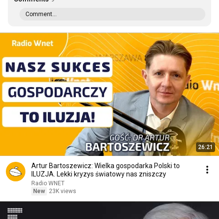
Comment...
26:21
Artur Bartoszewicz: Wielka gospodarka Polski to
ILUZJA. Lekki kryzys światowy nas zniszczy
Radio WNET
New
23K views