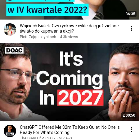
36:35
Wojciech Białek: Czy rynkowe cykle dają już zielone
światło do kupowania akcji?
Piotr Zając o rynkach
•
4.3K views
2:00:50
ChatGPT Offered Me $2m To Keep Quiet: No One Is
Ready For What's Coming!
The Diary Of A CEO
•
8M views