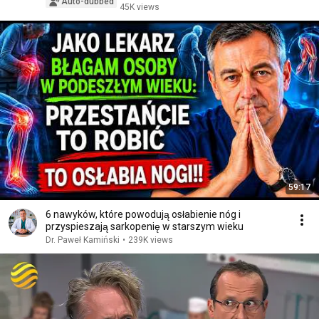
Auto-dubbed
45K views
59:17
6 nawyków, które powodują osłabienie nóg i
przyspieszają sarkopenię w starszym wieku
Dr. Paweł Kamiński
•
239K views