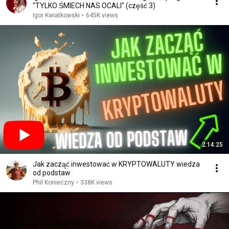
"TYLKO ŚMIECH NAS OCALI" (część 3)
Igor Kwiatkowski
•
645K views
2:14:25
Jak zacząć inwestować w KRYPTOWALUTY wiedza
od podstaw
Phil Konieczny
•
338K views