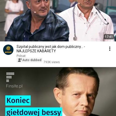
17:41
Szpital publiczny jest jak dom publiczny... -
NAJLEPSZE KABARETY
Polsat
Auto-dubbed
793K views