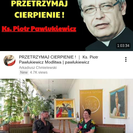
1:03:34
PRZETRZYMAJ CIERPIENIE ! ｜ Ks. Piotr
Pawlukiewicz Modlitwa | pawlukiewicz
Arkadiusz Chmielewski
New
4.7K views