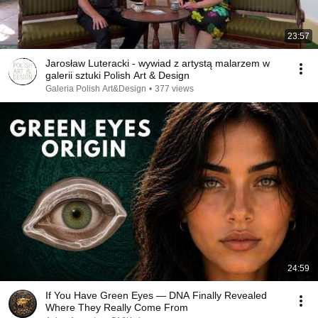
23:57
Jarosław Luteracki - wywiad z artystą malarzem w
galerii sztuki Polish Art & Design
Galeria Polish Art&Design
•
377 views
24:59
If You Have Green Eyes — DNA Finally Revealed
Where They Really Come From