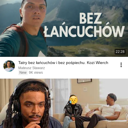
22:28
Tatry bez łańcuchów i bez pośpiechu. Kozi Wierch
Mateusz Stawarz
New
9K views