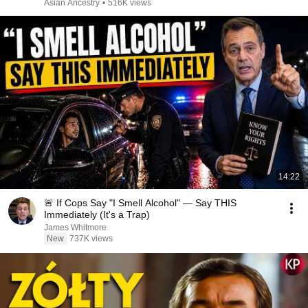
Asian Ancestry
•
516K views
14:22
🚨 If Cops Say "I Smell Alcohol" — Say THIS
Immediately (It's a Trap)
James Whitmore
New
737K views