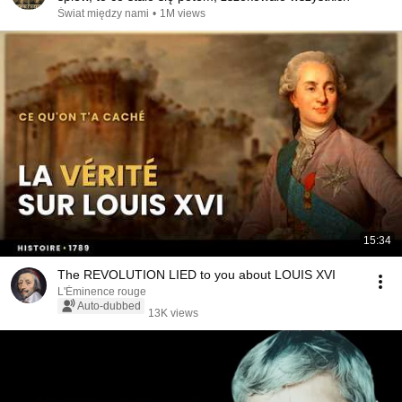
Świat między nami
•
1M views
15:34
The REVOLUTION LIED to you about LOUIS XVI
L'Éminence rouge
Auto-dubbed
13K views