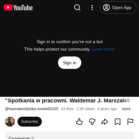
Open App
Sign in to confirm you’re not a bot
This helps protect our community.
Learn more
Sign in
"Spotkania w pracowni. Waldemar J. Marszałek" sc
@
hannakordalska-rosiek60105
43 likes
1.3K views
4 years ago
more
Subscribe
Comments
9