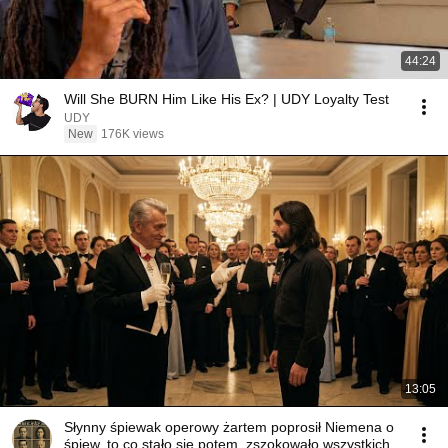
44:24
Will She BURN Him Like His Ex? | UDY Loyalty Test
UDY
New
176K views
13:05
Słynny śpiewak operowy żartem poprosił Niemena o
śpiew, to co stało się potem, zszokowało wszystkich