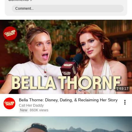
Comment...
1:49:17
Bella Thorne: Disney, Dating, & Reclaiming Her Story
Call Her Daddy
New
860K views