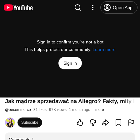
Open App
Sign in to confirm you’re not a bot
This helps protect our community.
Learn more
Sign in
Jak mądrze sprzedawać na Allegro? Fakty, mity i
@
oecommerce
31 likes
97K views
1 month ago
more
Subscribe
Comments
1