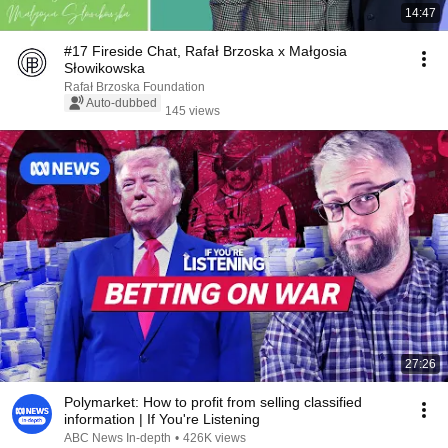
14:47
#17 Fireside Chat, Rafał Brzoska x Małgosia
Słowikowska
Rafał Brzoska Foundation
Auto-dubbed
145 views
27:26
Polymarket: How to profit from selling classified
information | If You're Listening
ABC News In-depth
•
426K views