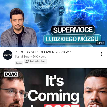
44:15
ZERO BS SUPERPOWERS 08/26/27
Kanał Zero
•
54K views
Auto-dubbed
New