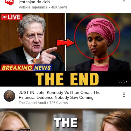
jest tajna do dziś
Polskie Tajemnice
•
48K views
53:57
JUST IN: John Kennedy Vs Ilhan Omar: The
Financial Evidence Nobody Saw Coming
The Capitol Vault
•
736K views