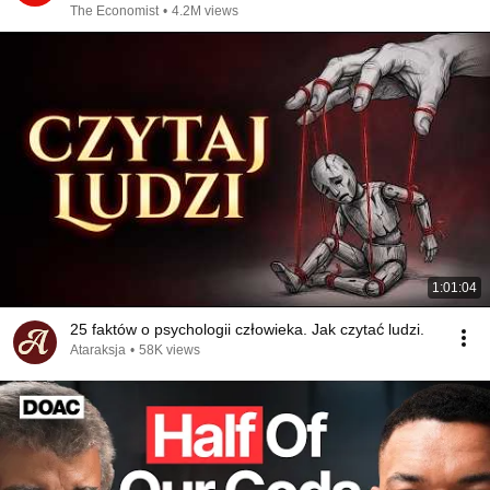
The Economist
•
4.2M views
1:01:04
25 faktów o psychologii człowieka. Jak czytać ludzi.
Ataraksja
•
58K views