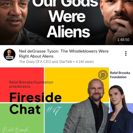
1:48:50
Neil deGrasse Tyson: The Whistleblowers Were
Right About Aliens
The Diary Of A CEO and StarTalk
•
4.1M views