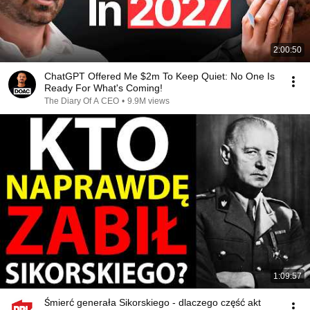
2:00:50
ChatGPT Offered Me $2m To Keep Quiet: No One Is
Ready For What's Coming!
The Diary Of A CEO
•
9.9M views
1:09:57
Śmierć generała Sikorskiego - dlaczego część akt