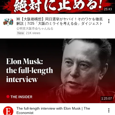
25:43
🆕【大阪都構想】同日選挙がヤバイ！そのワケを徹底
解説｜7/25「大阪のミライを考える会」ダイジェスト
公明党大阪市会ちゃんねる
New
21K views
1:25:07
The full-length interview with Elon Musk | The
Economist