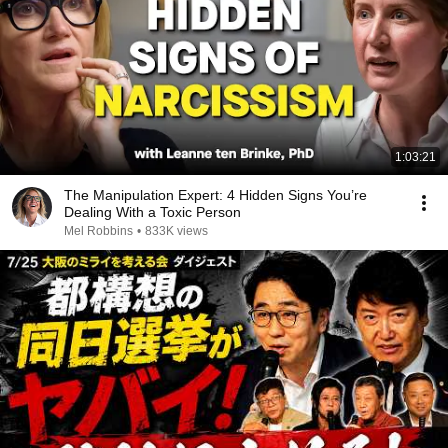
1:03:21
The Manipulation Expert: 4 Hidden Signs You’re
Dealing With a Toxic Person
Mel Robbins
•
833K views