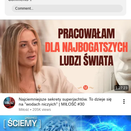
Comment...
1:27:23
Najciemniejsze sekrety superjachtów. To dzieje się
na "wodach niczyich" | MIŁOŚĆ #30
Miłość
•
205K views