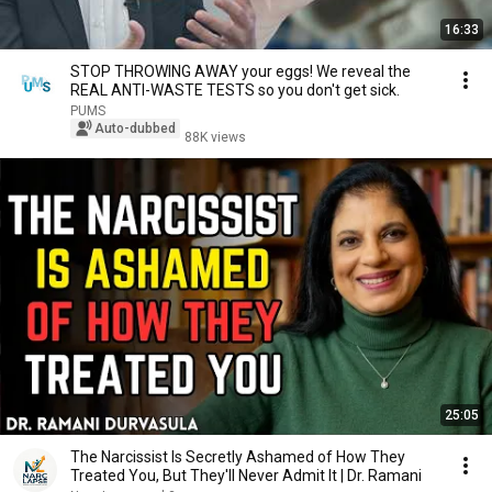
16:33
STOP THROWING AWAY your eggs! We reveal the
REAL ANTI-WASTE TESTS so you don't get sick.
PUMS
Auto-dubbed
88K views
25:05
The Narcissist Is Secretly Ashamed of How They
Treated You, But They'll Never Admit It | Dr. Ramani