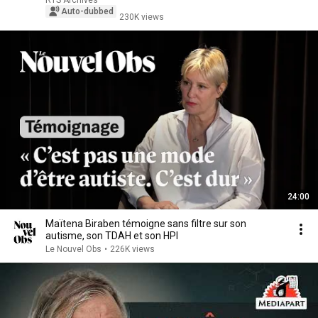
RTS Archives
Auto-dubbed
230K views
24:00
Maïtena Biraben témoigne sans filtre sur son
autisme, son TDAH et son HPI
Le Nouvel Obs
•
226K views