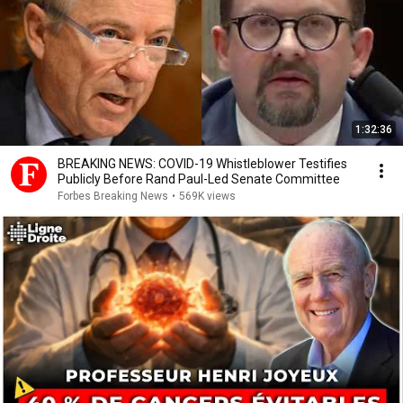
1:32:36
BREAKING NEWS: COVID-19 Whistleblower Testifies
Publicly Before Rand Paul-Led Senate Committee
Forbes Breaking News
•
569K views