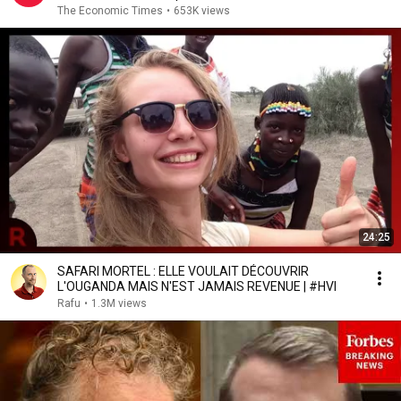
The Economic Times
•
653K views
24:25
SAFARI MORTEL : ELLE VOULAIT DÉCOUVRIR
L'OUGANDA MAIS N'EST JAMAIS REVENUE | #HVI
Rafu
•
1.3M views