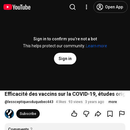
Open App
Sign in to confirm you’re not a bot
This helps protect our community.
Learn more
Sign in
Efficacité des vaccins sur la COVID-19, études origin
@
lessceptiquesduquebec443
4 likes
93 views
3 years ago
more
Subscribe
Comments
2