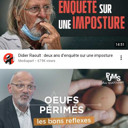
14:51
Didier Raoult : deux ans d’enquête sur une imposture
Mediapart
•
679K views