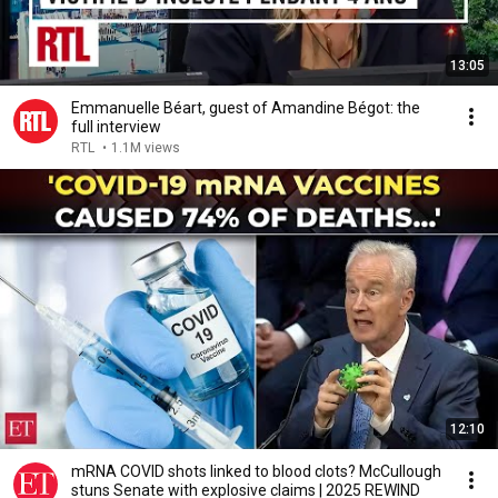
13:05
Emmanuelle Béart, guest of Amandine Bégot: the
full interview
RTL
•
1.1M views
12:10
mRNA COVID shots linked to blood clots? McCullough
stuns Senate with explosive claims | 2025 REWIND