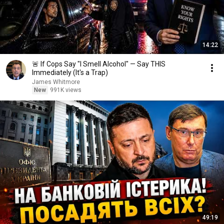
14:22
🚨 If Cops Say "I Smell Alcohol" — Say THIS
Immediately (It's a Trap)
James Whitmore
New
991K views
49:19