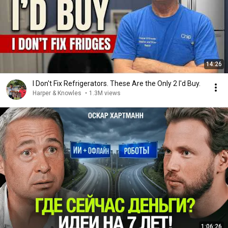
14:26
I Don't Fix Refrigerators. These Are the Only 2 I'd Buy.
Harper & Knowles
•
1.3M views
1:06:26