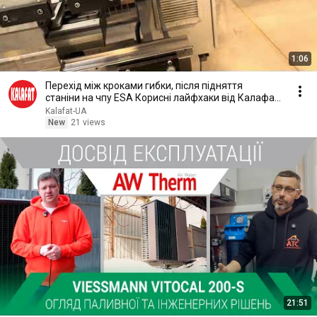
1:06
Перехід між кроками гибки, після підняття
станіни на чпу ESA Корисні лайфхаки від Калафат
🦾
Kalafat-UA
New
21 views
21:51