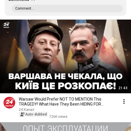
Comment...
21:43
Warsaw Would Prefer NOT TO MENTION This
TRAGEDY! What Have They Been HIDING FOR
YEARS? The Price ...
24 Канал
Auto-dubbed
726K views