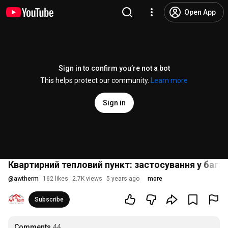
Open App
Sign in to confirm you’re not a bot
This helps protect our community.
Learn more
Sign in
Квартирний тепловий пункт: застосування у бага
@
awtherm
162 likes
2.7K views
5 years ago
more
Subscribe
Comments
44