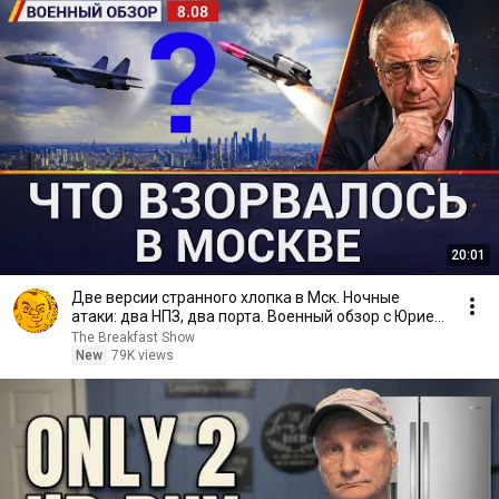
20:01
Две версии странного хлопка в Мск. Ночные
атаки: два НПЗ, два порта. Военный обзор с Юрием
Федоровым
The Breakfast Show
New
79K views