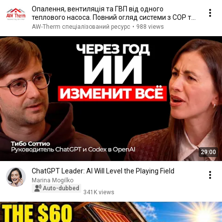
Опалення, вентиляція та ГВП від одного
теплового насоса. Повний огляд системи з COP та
цифрами
AW-Therm спеціалізований ресурс
•
988 views
29:00
ChatGPT Leader: AI Will Level the Playing Field
Marina Mogilko
Auto-dubbed
341K views