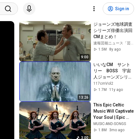
Sign in
ジョーンズ地球調査
シリーズ俳優出演回
CMまとめ！
速報芸能ニュース「芸能Face」
1.5M
8y ago
9:00
いいなCM　サント
リー　BOSS　宇宙
人ジョーンズシリー
ズ vol.3
117cmVol2
1.7M
11y ago
13:26
This Epic Celtic 
Music Will Captivate 
Your Soul | Epic 
Celtic Music
MUSIC-AND-SONGS
1.8M
3mo ago
3:00