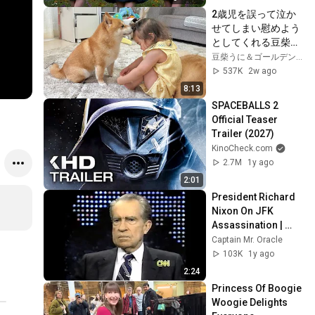
2歳児を誤って泣か
せてしまい慰めよう
としてくれる豆柴が
優しすぎました...
豆柴うに＆ゴールデンレトリバーおから UNI＆OKARA
537K
2w ago
8:13
SPACEBALLS 2 
Official Teaser 
Trailer (2027)
KinoCheck.com
2.7M
1y ago
2:01
President Richard 
Nixon On JFK 
Assassination | 
1992 Interview | 
Captain Mr. Oracle
Oliver Stone "Off-
103K
1y ago
Base Historically"
2:24
Princess Of Boogie 
Woogie Delights 