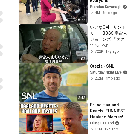
Everyone
Brendan Kavanagh
4M
8mo ago
5:22
いいなCM　サント
リー　BOSS 宇宙人
ジョーンズ 「タクシ
ー(おじいさん)」篇
117cmVol1
722K
14y ago
1:03
Otezla - SNL
Saturday Night Live
2.2M
4mo ago
2:42
Erling Haaland 
Reacts: FUNNIEST 
Haaland Memes!
Erling Haaland
11M
12d ago