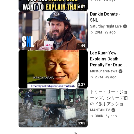
6:57
Dunkin Donuts - 
SNL
Saturday Night Live
29M
9y ago
1:49
Lee Kuan Yew 
Explains Death 
Penalty For Drug 
Traffickers In 
MustShareNews
Singapore
2.7M
4y ago
3:37
トミー・リー・ジョ
ーンズ、シリーズ初
のド派手アクショ
ン！　同僚・滝藤賢
MANTAN TV
一も驚き　「アイア
380K
6y ago
ンボス」新ウェブ
3:03
CM「宇宙人ジョー
ンズ・いつもと違