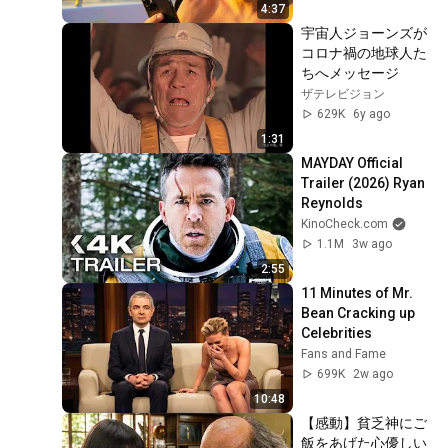
4:37
宇宙人ジョーンズが
コロナ禍の地球人た
ちへメッセージ
ザテレビジョン
629K
6y ago
1:31
MAYDAY Official 
Trailer (2026) Ryan 
Reynolds
KinoCheck.com
1.1M
3w ago
2:55
11 Minutes of Mr. 
Bean Cracking up 
Celebrities
Fans and Fame
699K
2w ago
10:48
【感動】貧乏神にご
飯をあげた心優しい