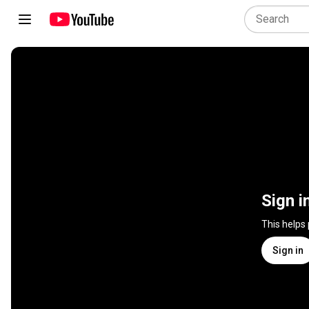
Sign i
This helps
Sign in