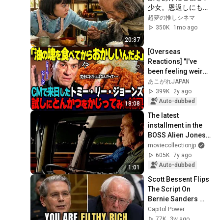
少女。恩返しにもら
った「ボロボロのお
超夢の推しシネマ
椀」が、まさか彼女
350K
1mo ago
自身を救うことにな
20:37
るとは！
[Overseas 
Reactions] "I've 
been feeling weird 
ever since I ate that 
あこがれJAPAN
lump of oil in 
399K
2y ago
Japan." Why wa...
Auto-dubbed
18:08
The latest 
installment in the 
BOSS Alien Jones 
series, depicting 
moviecollectionjp
the melancholy of a 
605K
7y ago
truck driver...
Auto-dubbed
1:01
Scott Bessent Flips 
The Script On 
Bernie Sanders 
With One Biden 
Capitol Power
Question
77K
3w ago