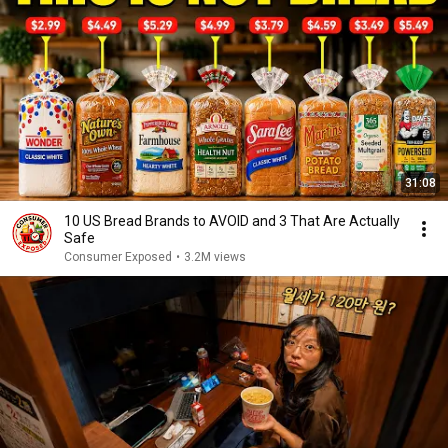
31:08
10 US Bread Brands to AVOID and 3 That Are Actually
Safe
Consumer Exposed
•
3.2M views