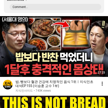
Comment...
27:25
밥, 빵보다 혈관 건강에 치명적인 음식 1위ㅣ지식인초
대석EP.155 (이승훈 교수 1부)
지식인사이드
•
743K views