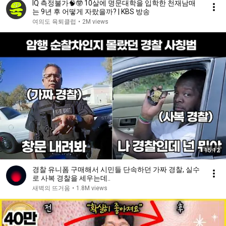
IQ 측정불가🧠🤓 10살에 명문대학을 입학한 천재남매
는 9년 후 어떻게 자랐을까? | KBS 방송
여의도 육퇴클럽
•
2M views
15:12
경찰 유니폼 구매해서 시민들 단속하던 가짜 경찰, 실수
로 사복 경찰을 세우는데..
새벽의 뜨거움
•
1.8M views