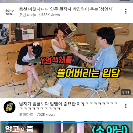
춤선 미쳤다ㄷㄷ 안무 원작자 박진영이 추는 ′성인식′
웃긴 테레비
•
655K views
8:11
남자가 얼굴보다 말빨이 중요한 이유ㅋㅋㅋㅋㅋㅋㅋㅋ
ㅋㅋㅋㅋㅋㅋㅋㅋㅋㅋ
코믹마트
•
752K views