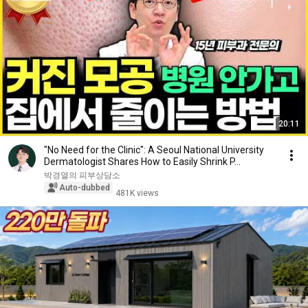
20:11
"No Need for the Clinic": A Seoul National University
Dermatologist Shares How to Easily Shrink P...
박경열의 피부상담소
Auto-dubbed
481K views