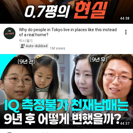
44:38
Why do people in Tokyo live in places like this instead
of a real home?
히시월드
Auto-dubbed
1M views
44:37