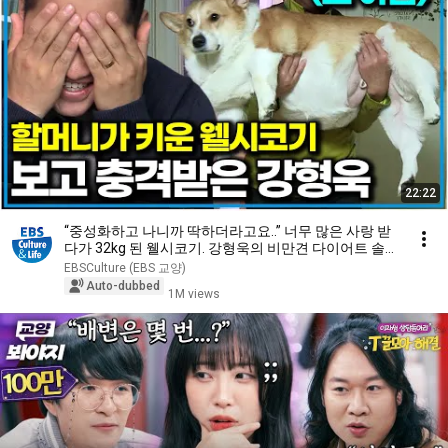
22:22
“중성화하고 나니까 딱하더라고요..” 너무 많은 사랑 받
다가 32kg 된 웰시코기. 강형욱의 비만견 다이어트 솔루
션｜세상에 나쁜 개는 없다｜알고e즘
EBSCulture (EBS 교양)
Auto-dubbed
1M views