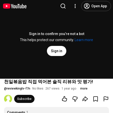
Open App
Sign in to confirm you’re not a bot
This helps protect our community.
Learn more
Sign in
천일볶음밥 직접 먹어본 솔직 리뷰와 맛 평가!
@
reviewkingtv-f7n
No likes
267 views
1 year ago
more
Subscribe
Comments
1