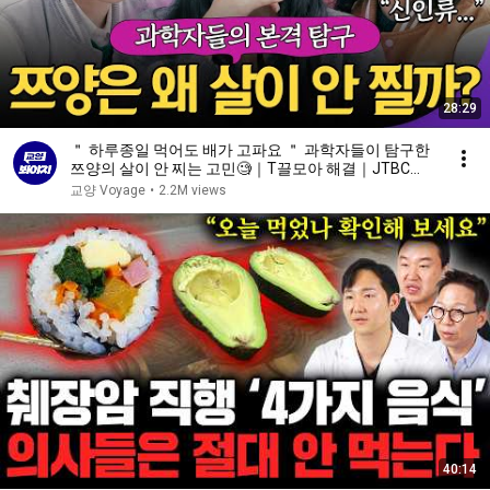
28:29
＂ 하루종일 먹어도 배가 고파요 ＂ 과학자들이 탐구한
쯔양의 살이 안 찌는 고민🧐｜T끌모아 해결｜JTBC
251224 방송
교양 Voyage
•
2.2M views
40:14