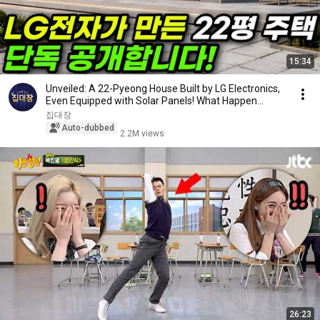
15:34
Unveiled: A 22-Pyeong House Built by LG Electronics,
Even Equipped with Solar Panels! What Happen...
집대장
Auto-dubbed
2.2M views
26:23