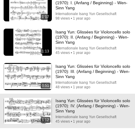
(1970): I. (Anfang / Beginning) - Wen-
Sinn Yang
Comment...
Internationale Isang Yun Gesellschaft
1:17
98 views • 1 year ago
Isang Yun: Glissées für Violoncello solo
(1970): II. (Anfang / Beginning) - Wen-
Sinn Yang
Internationale Isang Yun Gesellschaft
1:13
45 views • 1 year ago
Isang Yun: Glissées für Violoncello solo
(1970): III. (Anfang / Beginning) - Wen-
Sinn Yang
Internationale Isang Yun Gesellschaft
0:51
48 views • 1 year ago
34:48
Isang Yun: Glissées für Violoncello solo
50 Mind-Blowing Facts About Ohio You Didn’t Know
(1970): IV. (Anfang / Beginning) - Wen-
The Hidden Atlas
•
420K views
Sinn Yang
Internationale Isang Yun Gesellschaft
1:12
45 views • 1 year ago