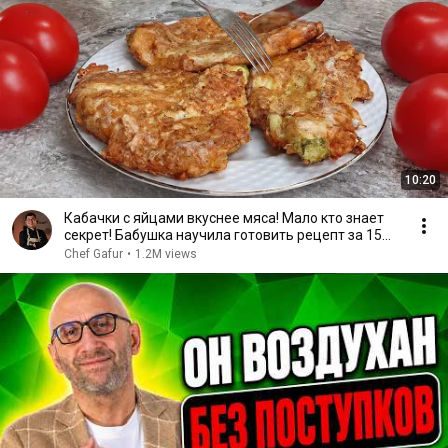
10:20
Кабачки с яйцами вкуснее мяса! Мало кто знает
секрет! Бабушка научила готовить рецепт за 15
минут
Chef Gafur
•
1.2M views