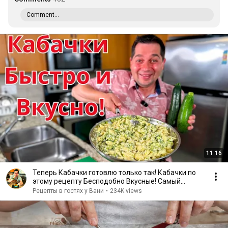
Comment...
11:16
Теперь Кабачки готовлю только так! Кабачки по
этому рецепту Бесподобно Вкусные! Самый
быстрый рецепт
Рецепты в гостях у Вани
•
234K views