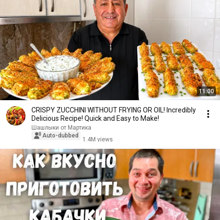
11:00
CRISPY ZUCCHINI WITHOUT FRYING OR OIL! Incredibly
Delicious Recipe! Quick and Easy to Make!
Шашлыки от Мартика
Auto-dubbed
1.4M views