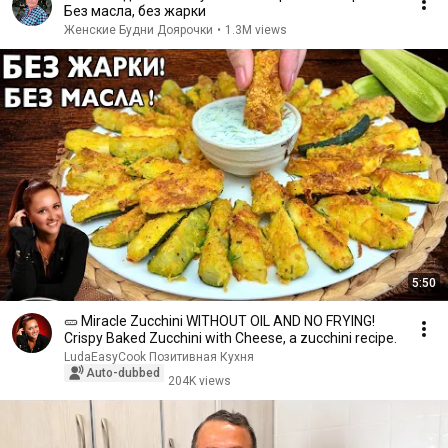
Без масла, без жарки
Женские Будни Доярочки
•
1.3M views
5:50
🥒 Miracle Zucchini WITHOUT OIL AND NO FRYING!
Crispy Baked Zucchini with Cheese, a zucchini recipe.
LudaEasyCook Позитивная Кухня
Auto-dubbed
204K views