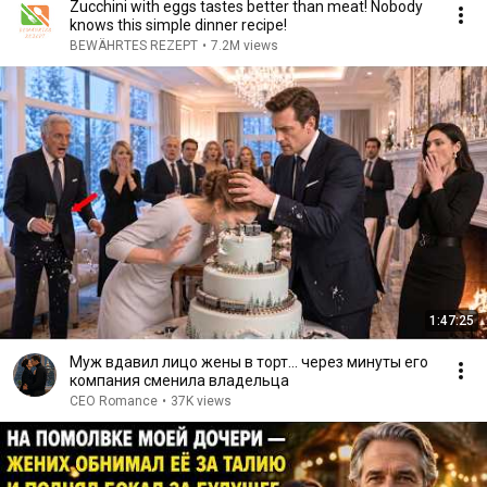
Zucchini with eggs tastes better than meat! Nobody
knows this simple dinner recipe!
BEWÄHRTES REZEPT
•
7.2M views
1:47:25
Муж вдавил лицо жены в торт… через минуты его
компания сменила владельца
CEO Romance
•
37K views