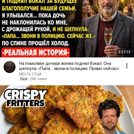
2:27:13
На помолвке дочери жених поднял бокал. Она
шепнула: «Папа... звони в полицию. Прямо сейчас»
МЕСТЬ ОТЦА
New
28K views