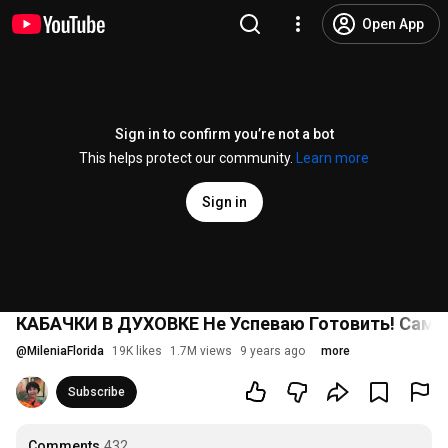
Open App
Sign in to confirm you’re not a bot
This helps protect our community.
Learn more
Sign in
КАБАЧКИ В ДУХОВКЕ Не Успеваю Готовить! Самые
@
MileniaFlorida
19K likes
1.7M views
9 years ago
more
Subscribe
Comments
432