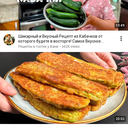
10:49
Шикарный и Вкусный Рецепт из Кабачков от
которого будете в восторге! Самое Вкусное
Блюдо из Кабачков
Рецепты в гостях у Вани
•
662K views
20:02