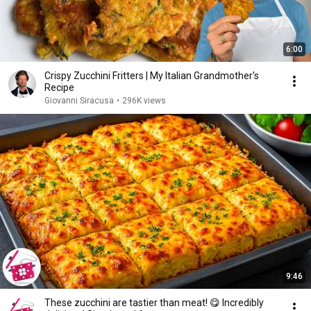
6:00
Crispy Zucchini Fritters | My Italian Grandmother's
Recipe
Giovanni Siracusa
•
296K views
9:46
These zucchini are tastier than meat! 😋 Incredibly