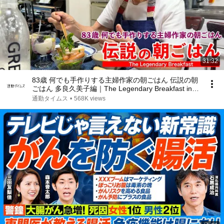
31:32
83歳 何でも手作りする主婦作家の朝ごはん 伝説の朝
ごはん 多良久美子編｜The Legendary Breakfast in
Japan Handmade Morning at 83
通勤タイムス
•
568K views