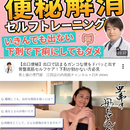
23:37
【出口便秘】出口で詰まるガンコな便をドバッと出す
骨盤底筋セルフケア！下剤が効かない方必見
胃と腸の専門家 江田証の内視鏡チャンネル
•
21K views