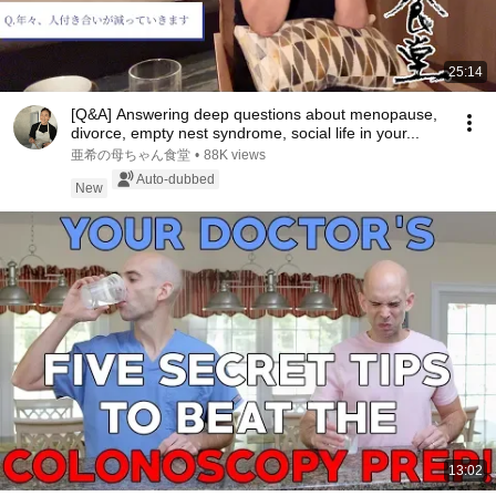
25:14
[Q&A] Answering deep questions about menopause,
divorce, empty nest syndrome, social life in your...
亜希の母ちゃん食堂
•
88K views
Auto-dubbed
New
13:02