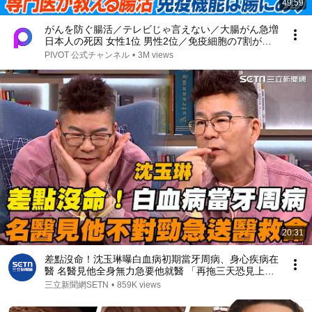
49:59
がんを防ぐ腸活／テレビじゃ言えない／大腸がん急増
日本人の死因 女性1位 男性2位／免疫細胞の7割が腸
に／専門医が教える／がんリスク高める食品／予防に
PIVOT 公式チャンネル
•
3M views
プラスの食品／ぽっこりお腹は毒素の塊【健康新常
識】
20:31
差點沒命！沈玉琳曝白血病初期當牙周病、身心疾病在
醫 名醫見他全身無力急要他就醫 「再拖三天恐見上
帝」驚險救回一命｜【話時代人物】三立新聞網
三立新聞網SETN
•
859K views
SETN.com