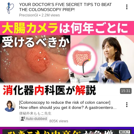
YOUR DOCTOR'S FIVE SECRET TIPS TO BEAT
THE COLONOSCOPY PREP!
PrecisionGI
•
2.2M views
15:31
[Colonoscopy to reduce the risk of colon cancer]
How often should you get it done? A gastroentero...
便秘外来ももこ先生
Auto-dubbed
805K views