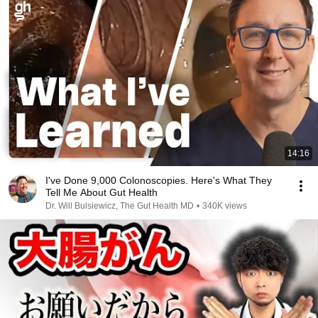
14:16
I've Done 9,000 Colonoscopies. Here's What They
Tell Me About Gut Health
Dr. Will Bulsiewicz, The Gut Health MD
•
340K views