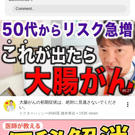
Comment...
46:27
大腸がんの初期症状は、絶対に見逃さないでくださ
い。
ドクターハッシー/内科医 橋本将吉
•
193K views