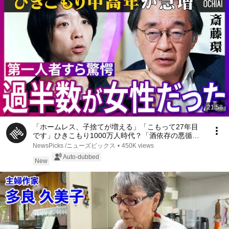
21:58
「ホームレス、子捨てが増える」「こもって27年目
です」ひきこもり1000万人時代？「酒依存の悪循環
と同じ」第一人者、斎藤環が明かす実態…子ども、家
NewsPicks /ニューズピックス
•
450K views
族への対応、不登校の３大原因、孤独死の懸念【落合
Auto-dubbed
陽一】
New