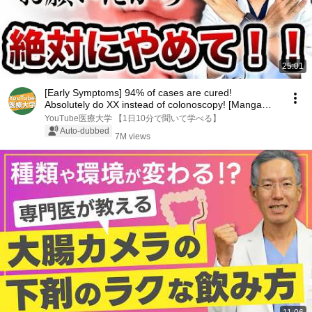
25:01
[Early Symptoms] 94% of cases are cured!
Absolutely do XX instead of colonoscopy! [Manga
artist t...
YouTube医療大学 【1日10分で聞いて学べる】
Auto-dubbed
7M views