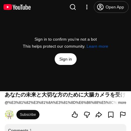
Open App
Sign in to confirm you’re not a bot
This helps protect our community.
Learn more
Sign in
あなたの未来と大切な方のために大腸カメラを受けま
@
%E3%81%82%E3%81%8A%E3%81%8D%E6%B6%88%E5%8C%96%E5%
more
Subscribe
Comments
1