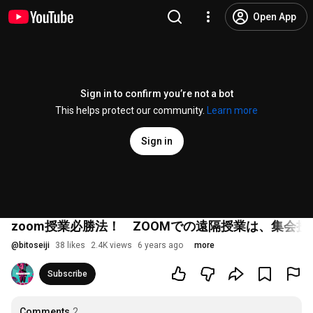
Open App
Sign in to confirm you’re not a bot
This helps protect our community.
Learn more
Sign in
zoom授業必勝法！ ZOOMでの遠隔授業は、集会
@
bitoseiji
38 likes
2.4K views
6 years ago
more
Subscribe
Comments
2