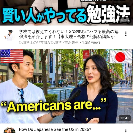
16:52
学校では教えてくれない！SNS並みにハマる最高の勉
強法を紹介します！【東大理三合格の記憶術講師が解
説】
記憶博士の非常識な記憶学 - 吉永先生
•
1.2M views
15:43
How Do Japanese See the US in 2026?