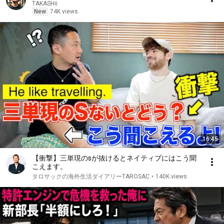
TAKASHii
New
74K views
16:45
【衝撃】三単現のsが抜けるとネイティブにはこう聞
こえます。
タロサックの海外生活ダイアリーTAROSAC
•
140K views