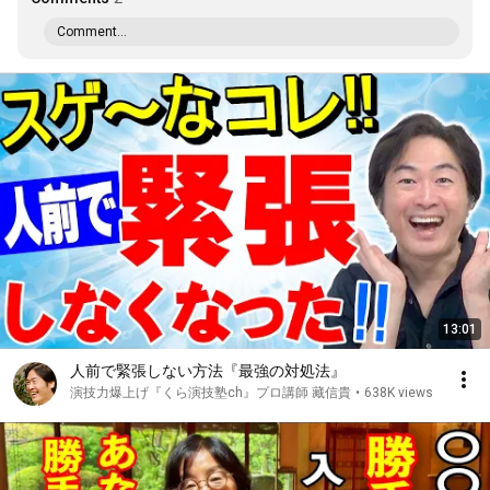
Comment...
13:01
人前で緊張しない方法『最強の対処法』
演技力爆上げ『くら演技塾ch』プロ講師 藏信貴
•
638K views