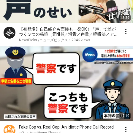
13:39
【初登場】自己紹介も面接も一発OK！「声」で差が
つく３つの秘策（元NHK／滑舌／声量／呼吸法／アナ
ウンサー／あなたの話が「伝わらない」のは声のせい
NewsPicks /ニューズピックス
•
294K views
／墨屋那津子）
17:10
Fake Cop vs. Real Cop: An Idiotic Phone Call Record