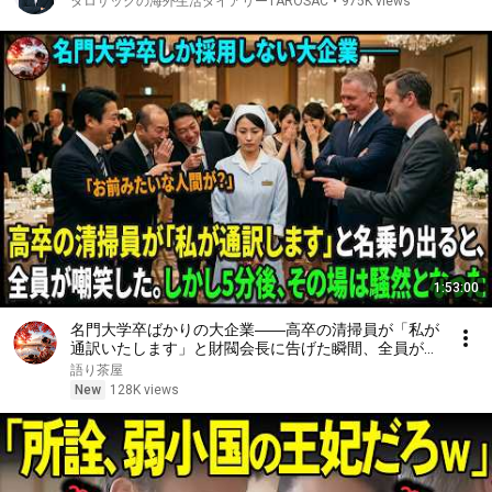
タロサックの海外生活ダイアリーTAROSAC
•
975K views
1:53:00
名門大学卒ばかりの大企業――高卒の清掃員が「私が
通訳いたします」と財閥会長に告げた瞬間、全員が嘲
笑した。しかし5分後、その場は静まり返った。#動
語り茶屋
エピソード#老後の物語 #家族の物語
New
128K views