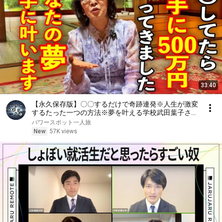
33:40
【永久保存版】〇〇するだけで奇跡連発※人生が激変
するたった一つの方法※夢を叶える学校武田葉子さん
パワースポットインタビュー84
パワースポット一人旅
New
57K views