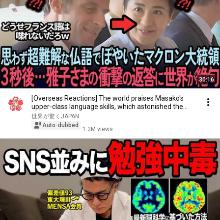
30:16
[Overseas Reactions] The world praises Masako's
upper-class language skills, which astonished the...
世界が驚くJAPAN
Auto-dubbed
1.2M views