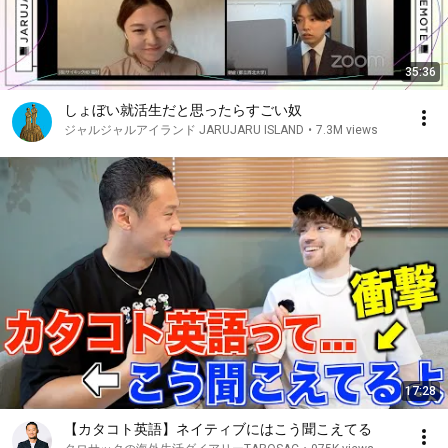
35:36
しょぼい就活生だと思ったらすごい奴
ジャルジャルアイランド JARUJARU ISLAND
•
7.3M views
17:28
【カタコト英語】ネイティブにはこう聞こえてる