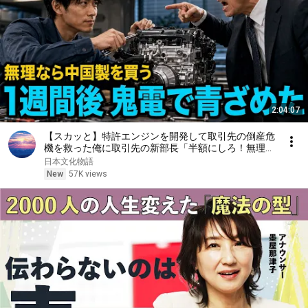
2:04:07
【スカッと】特許エンジンを開発して取引先の倒産危
機を救った俺に取引先の新部長「半額にしろ！無理な
ら中国製を買う」1週間後、部長から鬼電→俺「お宅
日本文化物語
の競合と5倍で独占契約済みです」
New
57K views